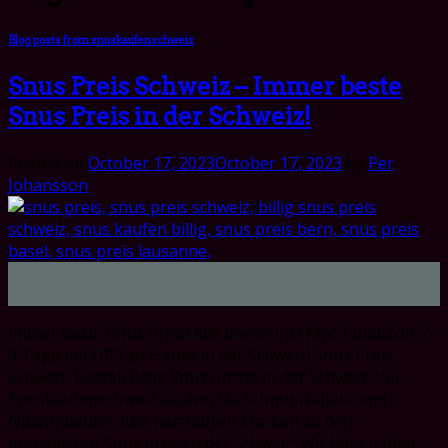
Blog posts from snuskaufenschweiz
Snus Preis Schweiz – Immer beste
Snus Preis in der Schweiz!
Posted on
October 17, 2023
October 17, 2023
by
Per
Johansson
17
Oct
Immer beste Snus Preis! Alle preise inkl MwSt und Zoll. 2-
3 Tage mit UPS zu Hause in der Schweiz! Snus Preis
Schweiz. Bestell Billig Snus online in der Schweiz. Bei
Snuskaufenschweiz kaufen Sie Schnupftabak- und
Nikotinbeutel aller namhaften Marken zu den
günstigsten Snus preisen der Schweiz: Wir haben über