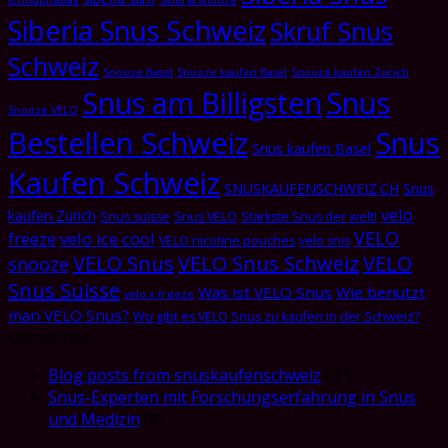
schnupftabak
Siberia snooze
Siberia Snus Schweiz
Skruf Snus
Schweiz
Snooze Basel
Snooze kaufen Basel
Snooze kaufen Zürich
Snus am Billigsten
Snus
Snooze VELO
Bestellen Schweiz
Snus
Snus kaufen Basel
Kaufen Schweiz
SNUSKAUFENSCHWEIZ.CH
Snus
velo
kaufen Zürich
Snus suisse
Snus VELO
Stärkste Snus der welt!
VELO
freeze
velo ice cool
VELO nicotine pouches
velo snis
VELO Snus
VELO Snus Schweiz
VELO
snooze
Snus Suisse
Was ist VELO Snus
Wie benutzt
velo x freeze
man VELO Snus?
Wo gibt es VELO Snus zu kaufen in der Schweiz?
Categories
Blog posts from snuskaufenschweiz
(47)
Snus-Experten mit Forschungserfahrung in Snus
und Medizin
(4)