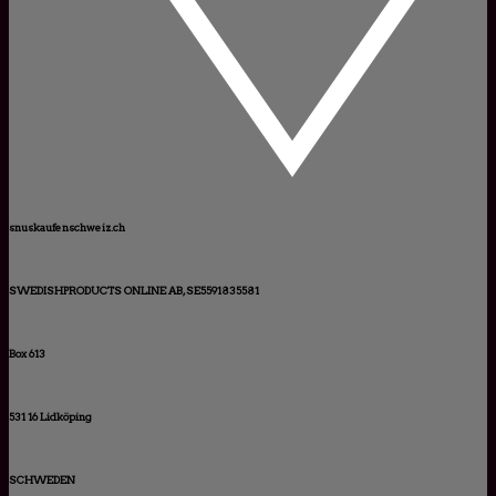
snuskaufenschweiz.ch
SWEDISHPRODUCTS ONLINE AB, SE5591835581
Box 613
531 16 Lidköping
SCHWEDEN