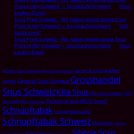
Preis in der Schweiz! — Snuskaufenschweiz
on
Snus
kaufen Zürich
Snus Preis Schweiz - Wir haben immer beste Snus
Preis in der Schweiz! — Snuskaufenschweiz
on
Das
beste snus?
Snus Preis Schweiz - Wir haben immer beste Snus
Preis in der Schweiz! — Snuskaufenschweiz
on
Snus
kaufen Basel
Tag Cloud
general snus kaufen
Achetez snus Genève
general snus kaufen
Grosshandel
General Snus Schweiz
online
Snus Schweiz
Killa Snus
Killa Snus Schweiz
LYFT
Qu'est-ce que VELO Snus?
Snus Schweiz
pablo snus
Schnupftabak
Schnupftabak kaufen
Schnupftabak Schweiz
Siberia Rot
Siberia
Siberia Snus
siberia slim