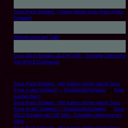
Oct
Snus Preis Schweiz – Immer beste Snus Preis in der
Schweiz!
17
Oct
Wieviel snus am Tag?
17
Oct
Snus VELO Schweiz ab CHF 3.90 – Schnelle Lieferung
mit UPS!
2
Comments
Recent Comments
Snus Preis Schweiz - Wir haben immer beste Snus
Preis in der Schweiz! — Snuskaufenschweiz
on
Snus
kaufen Bern
Snus Preis Schweiz - Wir haben immer beste Snus
Preis in der Schweiz! — Snuskaufenschweiz
on
Snus
VELO Schweiz ab CHF 3.90 – Schnelle Lieferung mit
UPS!
Snus Preis Schweiz - Wir haben immer beste Snus