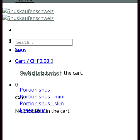
Search
for:
Snus
Cart /
CHF
0.00
0
No products in the cart.
Swedish snus!
0
Portion snus
Portion snus - mini
Cart
Portion snus - slim
Loser snus
No products in the cart.