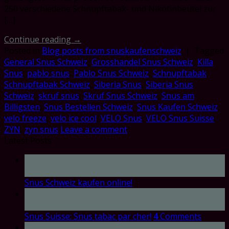
250 verschiedene Schnupftabak- und Nikotinbeutel zur
[…]
Continue reading
→
Posted in
Blog posts from snuskaufenschweiz
|
Tagged
General Snus Schweiz
,
Grosshandel Snus Schweiz
,
Killa
Snus
,
pablo snus
,
Pablo Snus Schweiz
,
Schnupftabak
,
Schnupftabak Schweiz
,
Siberia Snus
,
Siberia Snus
Schweiz
,
skruf snus
,
Skruf Snus Schweiz
,
Snus am
Billigsten
,
Snus Bestellen Schweiz
,
Snus Kaufen Schweiz
,
velo freeze
,
velo ice cool
,
VELO Snus
,
VELO Snus Suisse
,
ZYN
,
zyn snus
Leave a comment
Latest Posts
17
Oct
Snus Schweiz kaufen online!
17
Oct
Snus Suisse: Snus tabac par cher!
4
Comments
17