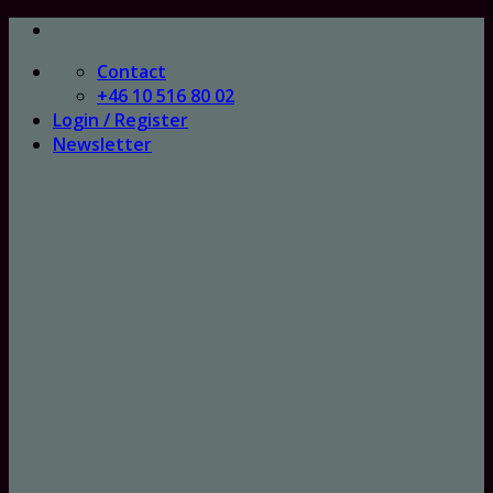
Skip
to
Contact
content
+46 10 516 80 02
Login / Register
Newsletter