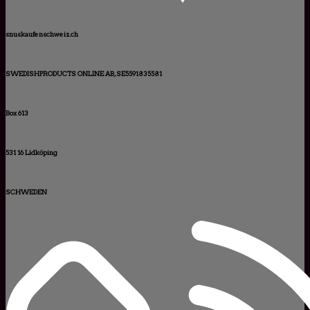
snuskaufenschweiz.ch
SWEDISHPRODUCTS ONLINE AB, SE5591835581
Box 613
531 16 Lidköping
SCHWEDEN