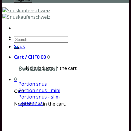
Search
for:
Snus
Cart /
CHF
0.00
0
No products in the cart.
Swedish snus!
0
Portion snus
Portion snus - mini
Cart
Portion snus - slim
Loser snus
No products in the cart.