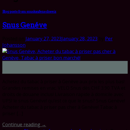
Blog posts from snuskaufenschweiz
Snus Genéve
Posted on
January 27, 2023
January 28, 2023
by
Per
Johansson
27
Jan
Achetez du tabac à priser à Genève aux prix les plus bas!
Grandes remises en vrac. VELO Snus dès CHF 3.90 TVA et
droits de douane inclus! Livraison rapide à domicile avec
UPS! le snus Genéve! qu’est ce que le snus? Snus Genéve!
Acheter du tabac à priser pas cher à Genève! Tabac à
priser […]
Continue reading
→