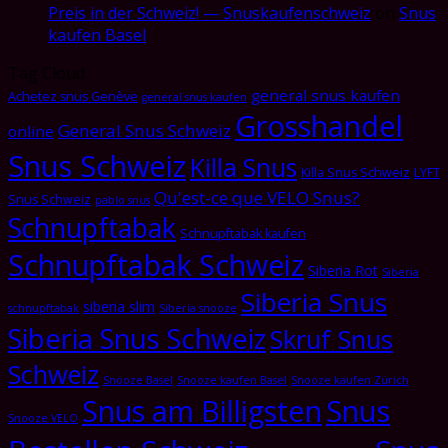
Preis in der Schweiz! — Snuskaufenschweiz
on
Snus
kaufen Basel
Tag Cloud
general snus kaufen
Achetez snus Genève
general snus kaufen
Grosshandel
General Snus Schweiz
online
Snus Schweiz
Killa Snus
Killa Snus Schweiz
LYFT
Qu'est-ce que VELO Snus?
Snus Schweiz
pablo snus
Schnupftabak
Schnupftabak kaufen
Schnupftabak Schweiz
Siberia Rot
Siberia
Siberia Snus
siberia slim
schnupftabak
Siberia snooze
Siberia Snus Schweiz
Skruf Snus
Schweiz
Snooze Basel
Snooze kaufen Basel
Snooze kaufen Zürich
Snus am Billigsten
Snus
Snooze VELO