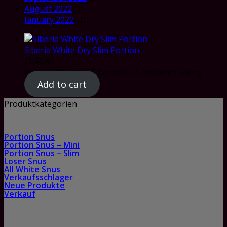
August 2022
(1)
January 2022
(1)
Siberia White Dry Slim Portion
CHF
5.69
Rated
5.00
out of 5 based on
1
customer rating
Add to cart
Produktkategorien
Portion Snus
Portion Snus – Mini
Portion Snus – Slim
Loser Snus
All White Snus
Verkaufsschlager
Neue Produkte
Verkauf