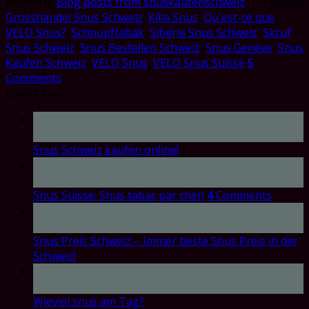
Posted in
Blog posts from snuskaufenschweiz
|
Tagged
Grosshandel Snus Schweiz
,
Killa Snus
,
Qu'est-ce que
VELO Snus?
,
Schnupftabak
,
Siberia Snus Schweiz
,
Skruf
Snus Schweiz
,
Snus Bestellen Schweiz
,
Snus Genéve
,
Snus
Kaufen Schweiz
,
VELO Snus
,
VELO Snus Suisse
5
Comments
Latest Posts
17
Oct
Snus Schweiz kaufen online!
17
Oct
Snus Suisse: Snus tabac par cher!
4
Comments
17
Oct
Snus Preis Schweiz – Immer beste Snus Preis in der
Schweiz!
17
Oct
Wieviel snus am Tag?