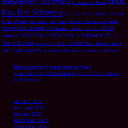
Bestellen Schweiz
Snus
Snus kaufen Basel
Kaufen Schweiz
SNUSKAUFENSCHWEIZ.CH
Snus
velo
kaufen Zürich
Snus suisse
Snus VELO
Stärkste Snus der welt!
VELO
freeze
velo ice cool
VELO nicotine pouches
velo snis
VELO Snus
VELO Snus Schweiz
VELO
snooze
Snus Suisse
Was ist VELO Snus
Wie benutzt
velo x freeze
man VELO Snus?
Wo gibt es VELO Snus zu kaufen in der Schweiz?
Categories
Blog posts from snuskaufenschweiz
(47)
Snus-Experten mit Forschungserfahrung in Snus
und Medizin
(4)
Archives
October 2023
(5)
February 2023
(3)
January 2023
(10)
November 2022
(23)
September 2022
(8)