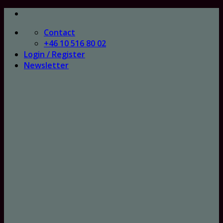
Skip
to
Contact
content
+46 10 516 80 02
Login / Register
Newsletter