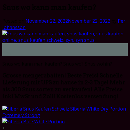
Snus wo kann man kaufen?
Posted on
November 22, 2022
November 22, 2022
by
Per
Johansson
22
Nov
Snus wo kann man kaufen? Snus wo? Snus wohin?
Grosse mengerabatten! Beste Preis! Schnelle
Lieferung mit UPS zu hause in 2-3 Tage! Mehr
als 300 Snus sorten zu verkaufen! Alle Preise
inkl MwSt und Zoll! Kostenlos versendung!
+