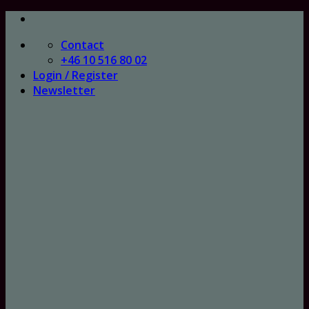
Skip
to
Contact
content
+46 10 516 80 02
Login / Register
Newsletter