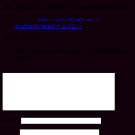
One thought on “
Snus wo kann man kaufen?
”
Pingback:
Wo snus bestellen Schweiz? —
Snuskaufenschweiz 📣 🚀 🇨🇭
Leave a Reply
Your email address will not be published.
Required fields
are marked
*
Comment
*
Name
*
Email
*