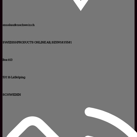
snuskaufenschweiz.ch
SWEDISHPRODUCTS ONLINE AB, SE5591835581
Box 613
531 16 Lidköping
SCHWEDEN