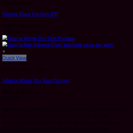
Portion Snus
Siberia Black Portion WD
Rated
5.00
out of 5
CHF
5.79
+
Quick View
Portion Snus – Slim
Siberia White Dry Slim Portion
Rated
5.00
out of 5
CHF
5.69
Kaufen Sie
Siberia Snus in der Schweiz zum niedrigsten
Preis
auf dem Markt! CHF 4.79 pro Dose. Grosse
mengerabatten! Kaufen Sie +60 dose ist der Preis nur
CHF 3.93 pro dose! Alle Preise inklusive Zoll und