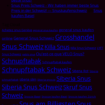
beste snus?
Snus Preis Schweiz - Wir haben immer beste Snus
Preis in der Schweiz! — Snuskaufenschweiz
on
Snus
kaufen Basel
Tag Cloud
general snus kaufen
Achetez snus Genève
general snus kaufen
Grosshandel
General Snus Schweiz
online
Snus Schweiz
Killa Snus
Killa Snus Schweiz
LYFT
Qu'est-ce que VELO Snus?
Snus Schweiz
pablo snus
Schnupftabak
Schnupftabak kaufen
Schnupftabak Schweiz
Siberia Rot
Siberia
Siberia Snus
siberia slim
schnupftabak
Siberia snooze
Siberia Snus Schweiz
Skruf Snus
Schweiz
Snooze Basel
Snooze kaufen Basel
Snooze kaufen Zürich
Snus am Billigsten
Snus