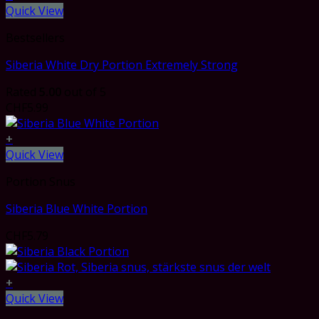
Quick View
Bestsellers
Siberia White Dry Portion Extremely Strong
Rated
5.00
out of 5
CHF
5.99
+
Quick View
Portion Snus
Siberia Blue White Portion
CHF
5.79
+
Quick View