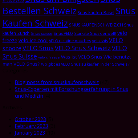
Snooze VELO
Bestellen Schweiz
Snus
Snus kaufen Basel
Kaufen Schweiz
SNUSKAUFENSCHWEIZ.CH
Snus
velo
kaufen Zürich
Snus suisse
Snus VELO
Stärkste Snus der welt!
VELO
freeze
velo ice cool
VELO nicotine pouches
velo snis
VELO Snus
VELO Snus Schweiz
VELO
snooze
Snus Suisse
Was ist VELO Snus
Wie benutzt
velo x freeze
man VELO Snus?
Wo gibt es VELO Snus zu kaufen in der Schweiz?
Categories
Blog posts from snuskaufenschweiz
(47)
Snus-Experten mit Forschungserfahrung in Snus
und Medizin
(4)
Archives
October 2023
(5)
February 2023
(3)
January 2023
(10)