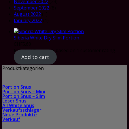
November 2022
(23)
September 2022
(8)
August 2022
(1)
January 2022
(1)
Siberia White Dry Slim Portion
CHF
5.69
Rated
5.00
out of 5 based on
1
customer rating
Add to cart
Produktkategorien
Portion Snus
Portion Snus – Mini
Portion Snus – Slim
Loser Snus
All White Snus
Verkaufsschlager
Neue Produkte
Verkauf