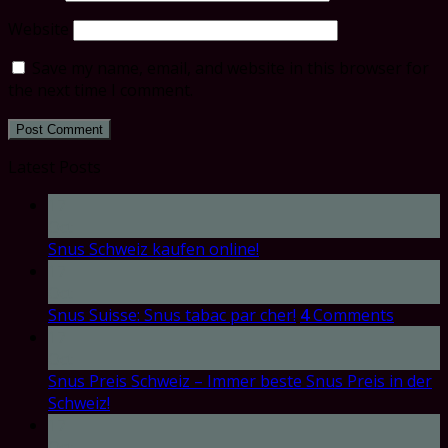
Website
Save my name, email, and website in this browser for
the next time I comment.
Latest Posts
17
Oct
Snus Schweiz kaufen online!
17
Oct
Snus Suisse: Snus tabac par cher!
4
Comments
17
Oct
Snus Preis Schweiz – Immer beste Snus Preis in der
Schweiz!
17
Oct