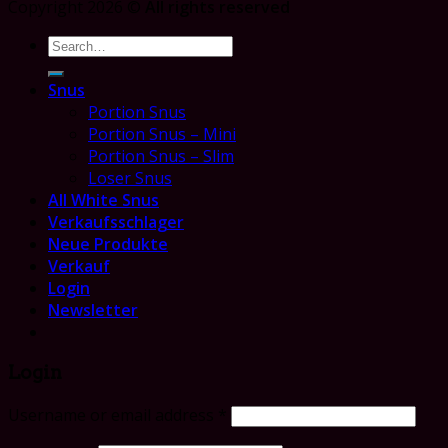
Copyright 2026 ©
All rights reserved
Search
for:
Snus
Portion Snus
Portion Snus – Mini
Portion Snus – Slim
Loser Snus
All White Snus
Verkaufsschlager
Neue Produkte
Verkauf
Login
Newsletter
Login
Username or email address
*