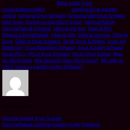
This entry was posted in
Blog posts from
snuskaufenschweiz
and tagged
general snus kaufen
online
,
General Snus Schweiz
,
Grosshandel Snus Schweiz
,
Killa Snus
,
Qu'est-ce que VELO Snus?
,
Schnupftabak
,
Schnupftabak Schweiz
,
siberia big box
,
Siberia Rot
,
Siberia schnupftabak
,
siberia slim
,
Siberia snooze
,
Siberia
Snus
,
Siberia Snus Schweiz
,
Skruf Snus Schweiz
,
Snus am
Billigsten
,
Snus Bestellen Schweiz
,
Snus Kaufen Schweiz
,
Snus VELO
,
VELO Snus Schweiz
,
VELO Snus Suisse
,
Was
ist VELO Snus
,
Wie benutzt man VELO Snus?
,
Wo gibt es
VELO Snus zu kaufen in der Schweiz?
.
Per Johansson
Snooze Suisse Snus Suisse!
Schnupftabak günstig kaufen in der Schweiz!