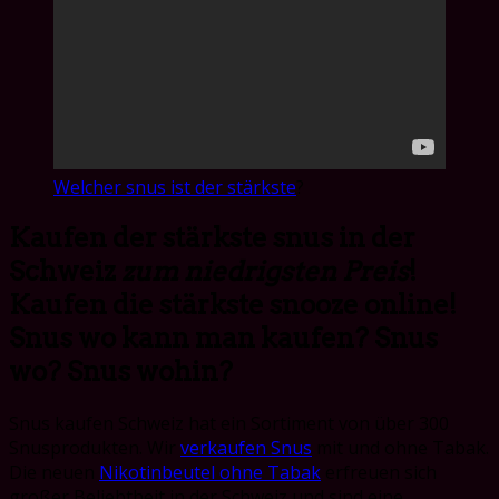
Welcher snus ist der stärkste
?
Kaufen der stärkste snus in der
Schweiz
zum niedrigsten Preis
!
Kaufen die stärkste snooze online!
Snus wo kann man kaufen? Snus
wo? Snus wohin?
Snus kaufen Schweiz hat ein Sortiment von über 300
Snusprodukten. Wir
verkaufen Snus
mit und ohne Tabak.
Die neuen
Nikotinbeutel ohne Tabak
erfreuen sich
großer Beliebtheit in der Schweiz und sind eine