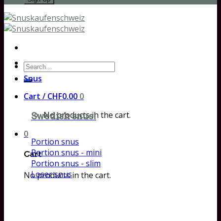
Search
for:
Snus
Cart /
CHF
0.00
0
No products in the cart.
Swedish snus!
0
Portion snus
Portion snus - mini
Cart
Portion snus - slim
Loser snus
No products in the cart.