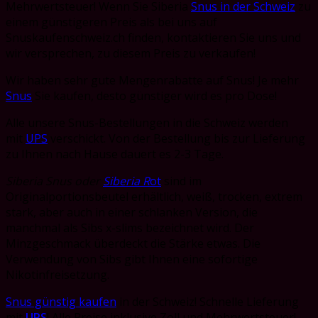
Mehrwertsteuer! Wenn Sie Siberia
Snus in der Schweiz
zu
einem günstigeren Preis als bei uns auf
Snuskaufenschweiz.ch finden, kontaktieren Sie uns und
wir versprechen, zu diesem Preis zu verkaufen!
Wir haben sehr gute Mengenrabatte auf Snus! Je mehr
Snus
Sie kaufen, desto günstiger wird es pro Dose!
Alle unsere Snus-Bestellungen in die Schweiz werden
mit
UPS
verschickt. Von der Bestellung bis zur Lieferung
zu Ihnen nach Hause dauert es 2-3 Tage.
Siberia Snus oder
Siberia R
ot
sind im
Originalportionsbeutel erhältlich, weiß, trocken, extrem
stark, aber auch in einer schlanken Version, die
manchmal als Sibs x-slims bezeichnet wird. Der
Minzgeschmack überdeckt die Stärke etwas. Die
Verwendung von Sibs gibt Ihnen eine sofortige
Nikotinfreisetzung.
Snus günstig kaufen
in der Schweiz! Schnelle Lieferung
mit
UPS
! Alle Preise inklusive Zoll und Mehrwertsteuer!