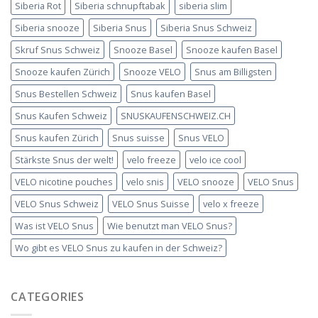
Siberia Rot
Siberia schnupftabak
siberia slim
Siberia snooze
Siberia Snus
Siberia Snus Schweiz
Skruf Snus Schweiz
Snooze Basel
Snooze kaufen Basel
Snooze kaufen Zürich
Snooze VELO
Snus am Billigsten
Snus Bestellen Schweiz
Snus kaufen Basel
Snus Kaufen Schweiz
SNUSKAUFENSCHWEIZ.CH
Snus kaufen Zürich
Snus suisse
Snus VELO
Stärkste Snus der welt!
velo freeze
velo ice cool
VELO nicotine pouches
velo snis
VELO snooze
VELO Snus
VELO Snus Schweiz
VELO Snus Suisse
velo x freeze
Was ist VELO Snus
Wie benutzt man VELO Snus?
Wo gibt es VELO Snus zu kaufen in der Schweiz?
CATEGORIES