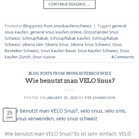
CONTINUE READING
→
Posted in
Blog posts from snuskaufenschweiz
|
Tagged
general
snus kaufen
,
general snus kaufen online
,
Grosshandel Snus
Schweiz
,
Schnupftabak
,
Schnupftabak kaufen
,
Schnupftabak
Schweiz
,
siberia slim
,
Siberia Snus
,
Siberia Snus Schweiz
,
Snus
Bestellen Schweiz
,
Snus kaufen Basel
,
Snus Kaufen Schweiz
,
Snus
kaufen Zürich
,
Snus suisse
4
Comments
BLOG POSTS FROM SNUSKAUFENSCHWEIZ
Wie benutzt man VELO Snus?
POSTED ON
JANUARY 25, 2023
BY
PER JOHANSSON
25
Jan
Wie benutzt man VELO Snus? Es ist sehr einfach, VELO