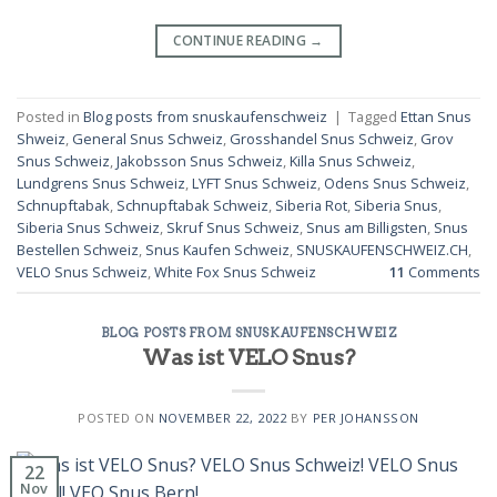
CONTINUE READING
→
Posted in
Blog posts from snuskaufenschweiz
|
Tagged
Ettan Snus
Shweiz
,
General Snus Schweiz
,
Grosshandel Snus Schweiz
,
Grov
Snus Schweiz
,
Jakobsson Snus Schweiz
,
Killa Snus Schweiz
,
Lundgrens Snus Schweiz
,
LYFT Snus Schweiz
,
Odens Snus Schweiz
,
Schnupftabak
,
Schnupftabak Schweiz
,
Siberia Rot
,
Siberia Snus
,
Siberia Snus Schweiz
,
Skruf Snus Schweiz
,
Snus am Billigsten
,
Snus
Bestellen Schweiz
,
Snus Kaufen Schweiz
,
SNUSKAUFENSCHWEIZ.CH
,
VELO Snus Schweiz
,
White Fox Snus Schweiz
11
Comments
BLOG POSTS FROM SNUSKAUFENSCHWEIZ
Was ist VELO Snus?
POSTED ON
NOVEMBER 22, 2022
BY
PER JOHANSSON
22
Nov