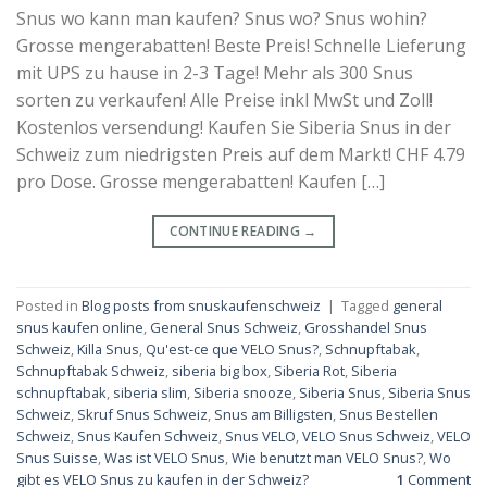
Snus wo kann man kaufen? Snus wo? Snus wohin?
Grosse mengerabatten! Beste Preis! Schnelle Lieferung
mit UPS zu hause in 2-3 Tage! Mehr als 300 Snus
sorten zu verkaufen! Alle Preise inkl MwSt und Zoll!
Kostenlos versendung! Kaufen Sie Siberia Snus in der
Schweiz zum niedrigsten Preis auf dem Markt! CHF 4.79
pro Dose. Grosse mengerabatten! Kaufen […]
CONTINUE READING
→
Posted in
Blog posts from snuskaufenschweiz
|
Tagged
general
snus kaufen online
,
General Snus Schweiz
,
Grosshandel Snus
Schweiz
,
Killa Snus
,
Qu'est-ce que VELO Snus?
,
Schnupftabak
,
Schnupftabak Schweiz
,
siberia big box
,
Siberia Rot
,
Siberia
schnupftabak
,
siberia slim
,
Siberia snooze
,
Siberia Snus
,
Siberia Snus
Schweiz
,
Skruf Snus Schweiz
,
Snus am Billigsten
,
Snus Bestellen
Schweiz
,
Snus Kaufen Schweiz
,
Snus VELO
,
VELO Snus Schweiz
,
VELO
Snus Suisse
,
Was ist VELO Snus
,
Wie benutzt man VELO Snus?
,
Wo
gibt es VELO Snus zu kaufen in der Schweiz?
1
Comment