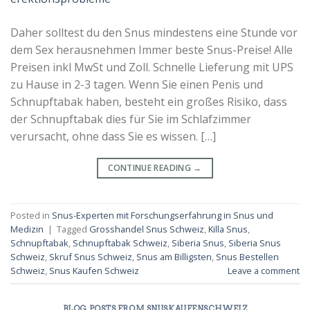
Daher solltest du den Snus mindestens eine Stunde vor
dem Sex herausnehmen Immer beste Snus-Preise! Alle
Preisen inkl MwSt und Zoll. Schnelle Lieferung mit UPS
zu Hause in 2-3 tagen. Wenn Sie einen Penis und
Schnupftabak haben, besteht ein großes Risiko, dass
der Schnupftabak dies für Sie im Schlafzimmer
verursacht, ohne dass Sie es wissen. […]
CONTINUE READING
→
Posted in
Snus-Experten mit Forschungserfahrung in Snus und
Medizin
|
Tagged
Grosshandel Snus Schweiz
,
Killa Snus
,
Schnupftabak
,
Schnupftabak Schweiz
,
Siberia Snus
,
Siberia Snus
Schweiz
,
Skruf Snus Schweiz
,
Snus am Billigsten
,
Snus Bestellen
Schweiz
,
Snus Kaufen Schweiz
Leave a comment
BLOG POSTS FROM SNUSKAUFENSCHWEIZ