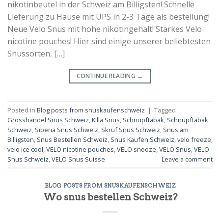
nikotinbeutel in der Schweiz am Billigsten! Schnelle
Lieferung zu Hause mit UPS in 2-3 Tage als bestellung!
Neue Velo Snus mit hohe nikotingehalt! Starkes Velo
nicotine pouches! Hier sind einige unserer beliebtesten
Snussorten, […]
CONTINUE READING
→
Posted in
Blog posts from snuskaufenschweiz
|
Tagged
Grosshandel Snus Schweiz
,
Killa Snus
,
Schnupftabak
,
Schnupftabak
Schweiz
,
Siberia Snus Schweiz
,
Skruf Snus Schweiz
,
Snus am
Billigsten
,
Snus Bestellen Schweiz
,
Snus Kaufen Schweiz
,
velo freeze
,
velo ice cool
,
VELO nicotine pouches
,
VELO snooze
,
VELO Snus
,
VELO
Snus Schweiz
,
VELO Snus Suisse
Leave a comment
BLOG POSTS FROM SNUSKAUFENSCHWEIZ
Wo snus bestellen Schweiz?