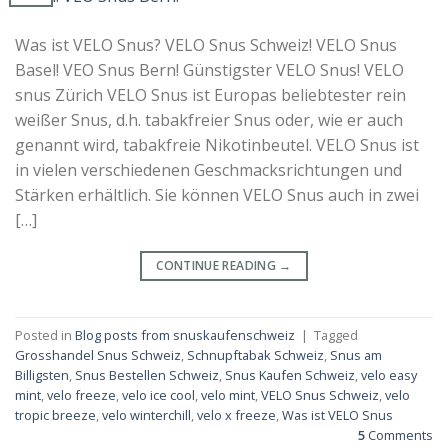
Was ist VELO Snus? VELO Snus Schweiz! VELO Snus
Basel! VEO Snus Bern! Günstigster VELO Snus! VELO
snus Zürich VELO Snus ist Europas beliebtester rein
weißer Snus, d.h. tabakfreier Snus oder, wie er auch
genannt wird, tabakfreie Nikotinbeutel. VELO Snus ist
in vielen verschiedenen Geschmacksrichtungen und
Stärken erhältlich. Sie können VELO Snus auch in zwei
[…]
CONTINUE READING
→
Posted in
Blog posts from snuskaufenschweiz
|
Tagged
Grosshandel Snus Schweiz
,
Schnupftabak Schweiz
,
Snus am
Billigsten
,
Snus Bestellen Schweiz
,
Snus Kaufen Schweiz
,
velo easy
mint
,
velo freeze
,
velo ice cool
,
velo mint
,
VELO Snus Schweiz
,
velo
tropic breeze
,
velo winterchill
,
velo x freeze
,
Was ist VELO Snus
5
Comments