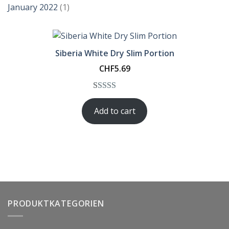
January 2022
(1)
Siberia White Dry Slim Portion
CHF
5.69
Rated
1
5.00
Add to cart
out of 5
based on
customer
rating
PRODUKTKATEGORIEN