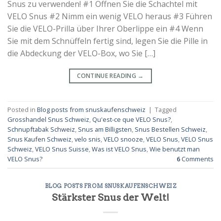
Snus zu verwenden! #1 Öffnen Sie die Schachtel mit
VELO Snus #2 Nimm ein wenig VELO heraus #3 Führen
Sie die VELO-Prilla über Ihrer Oberlippe ein #4 Wenn
Sie mit dem Schnüffeln fertig sind, legen Sie die Pille in
die Abdeckung der VELO-Box, wo Sie […]
CONTINUE READING
→
Posted in
Blog posts from snuskaufenschweiz
|
Tagged
Grosshandel Snus Schweiz
,
Qu'est-ce que VELO Snus?
,
Schnupftabak Schweiz
,
Snus am Billigsten
,
Snus Bestellen Schweiz
,
Snus Kaufen Schweiz
,
velo snis
,
VELO snooze
,
VELO Snus
,
VELO Snus
Schweiz
,
VELO Snus Suisse
,
Was ist VELO Snus
,
Wie benutzt man
VELO Snus?
6
Comments
BLOG POSTS FROM SNUSKAUFENSCHWEIZ
Stärkster Snus der Welt!