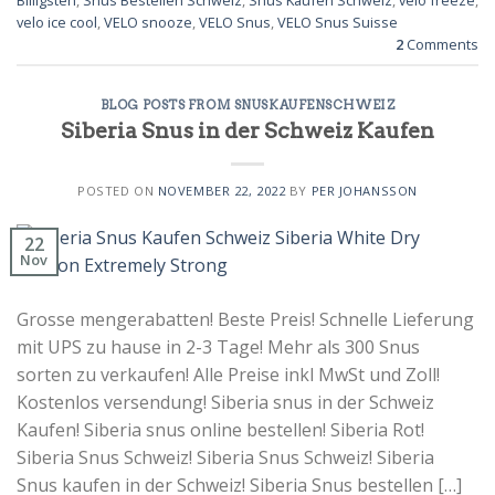
Billigsten
,
Snus Bestellen Schweiz
,
Snus Kaufen Schweiz
,
velo freeze
,
velo ice cool
,
VELO snooze
,
VELO Snus
,
VELO Snus Suisse
2
Comments
BLOG POSTS FROM SNUSKAUFENSCHWEIZ
Siberia Snus in der Schweiz Kaufen
POSTED ON
NOVEMBER 22, 2022
BY
PER JOHANSSON
22
Nov
Grosse mengerabatten! Beste Preis! Schnelle Lieferung
mit UPS zu hause in 2-3 Tage! Mehr als 300 Snus
sorten zu verkaufen! Alle Preise inkl MwSt und Zoll!
Kostenlos versendung! Siberia snus in der Schweiz
Kaufen! Siberia snus online bestellen! Siberia Rot!
Siberia Snus Schweiz! Siberia Snus Schweiz! Siberia
Snus kaufen in der Schweiz! Siberia Snus bestellen […]