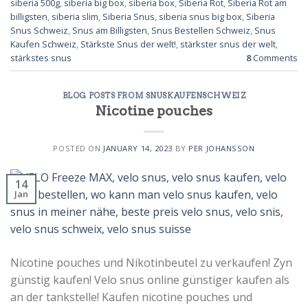
siberia 500g
,
siberia big box
,
siberia box
,
Siberia Rot
,
Siberia Rot am
billigsten
,
siberia slim
,
Siberia Snus
,
siberia snus big box
,
Siberia
Snus Schweiz
,
Snus am Billigsten
,
Snus Bestellen Schweiz
,
Snus
Kaufen Schweiz
,
Stärkste Snus der welt!
,
stärkster snus der welt
,
stärkstes snus
8
Comments
BLOG POSTS FROM SNUSKAUFENSCHWEIZ
Nicotine pouches
POSTED ON
JANUARY 14, 2023
BY
PER JOHANSSON
14
Jan
Nicotine pouches und Nikotinbeutel zu verkaufen! Zyn
günstig kaufen! Velo snus online günstiger kaufen als
an der tankstelle! Kaufen nicotine pouches und