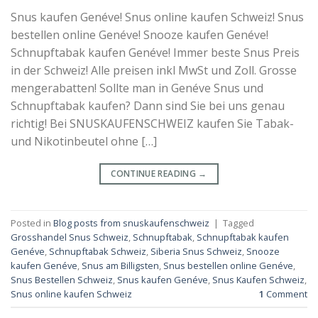
Snus kaufen Genéve! Snus online kaufen Schweiz! Snus
bestellen online Genéve! Snooze kaufen Genéve!
Schnupftabak kaufen Genéve! Immer beste Snus Preis
in der Schweiz! Alle preisen inkl MwSt und Zoll. Grosse
mengerabatten! Sollte man in Genéve Snus und
Schnupftabak kaufen? Dann sind Sie bei uns genau
richtig! Bei SNUSKAUFENSCHWEIZ kaufen Sie Tabak-
und Nikotinbeutel ohne […]
CONTINUE READING
→
Posted in
Blog posts from snuskaufenschweiz
|
Tagged
Grosshandel Snus Schweiz
,
Schnupftabak
,
Schnupftabak kaufen
Genéve
,
Schnupftabak Schweiz
,
Siberia Snus Schweiz
,
Snooze
kaufen Genéve
,
Snus am Billigsten
,
Snus bestellen online Genéve
,
Snus Bestellen Schweiz
,
Snus kaufen Genéve
,
Snus Kaufen Schweiz
,
Snus online kaufen Schweiz
1
Comment