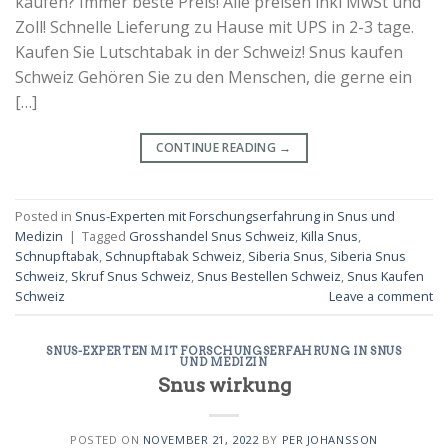
kaufen? Immer beste Preis! Alle preisen inkl MwSt und
Zoll! Schnelle Lieferung zu Hause mit UPS in 2-3 tage.
Kaufen Sie Lutschtabak in der Schweiz! Snus kaufen
Schweiz Gehören Sie zu den Menschen, die gerne ein
[…]
CONTINUE READING
→
Posted in
Snus-Experten mit Forschungserfahrung in Snus und
Medizin
|
Tagged
Grosshandel Snus Schweiz
,
Killa Snus
,
Schnupftabak
,
Schnupftabak Schweiz
,
Siberia Snus
,
Siberia Snus
Schweiz
,
Skruf Snus Schweiz
,
Snus Bestellen Schweiz
,
Snus Kaufen
Schweiz
Leave a comment
SNUS-EXPERTEN MIT FORSCHUNGSERFAHRUNG IN SNUS
UND MEDIZIN
Snus wirkung
POSTED ON
NOVEMBER 21, 2022
BY
PER JOHANSSON