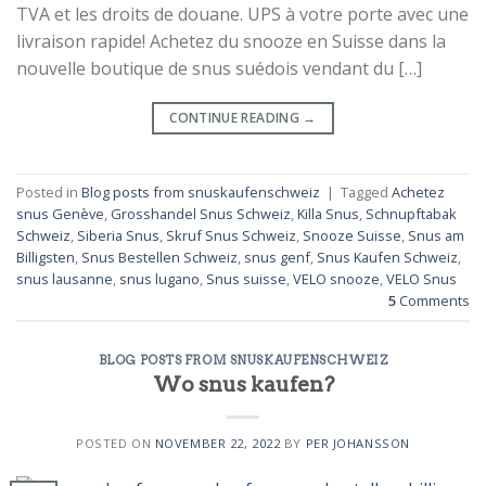
TVA et les droits de douane. UPS à votre porte avec une
livraison rapide! Achetez du snooze en Suisse dans la
nouvelle boutique de snus suédois vendant du […]
CONTINUE READING
→
Posted in
Blog posts from snuskaufenschweiz
|
Tagged
Achetez
snus Genève
,
Grosshandel Snus Schweiz
,
Killa Snus
,
Schnupftabak
Schweiz
,
Siberia Snus
,
Skruf Snus Schweiz
,
Snooze Suisse
,
Snus am
Billigsten
,
Snus Bestellen Schweiz
,
snus genf
,
Snus Kaufen Schweiz
,
snus lausanne
,
snus lugano
,
Snus suisse
,
VELO snooze
,
VELO Snus
5
Comments
BLOG POSTS FROM SNUSKAUFENSCHWEIZ
Wo snus kaufen?
POSTED ON
NOVEMBER 22, 2022
BY
PER JOHANSSON