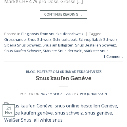
Markt! CHF 4.79 pro Dose. Grosse […]
CONTINUE READING
→
Posted in
Blog posts from snuskaufenschweiz
|
Tagged
Grosshandel Snus Schweiz
,
Schnupftabak
,
Schnupftabak Schweiz
,
Siberia Snus Schweiz
,
Snus am Billigsten
,
Snus Bestellen Schweiz
,
Snus Kaufen Schweiz
,
Stärkste Snus der welt!
,
stärkster snus
1
Comment
BLOG POSTS FROM SNUSKAUFENSCHWEIZ
Snus kaufen Genéve
POSTED ON
NOVEMBER 21, 2022
BY
PER JOHANSSON
21
Nov