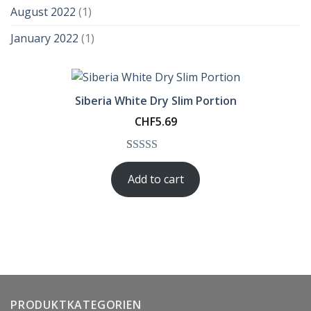
August 2022
(1)
January 2022
(1)
Siberia White Dry Slim Portion
CHF
5.69
Rated
1
5.00
Add to cart
out of 5
based on
customer
rating
PRODUKTKATEGORIEN