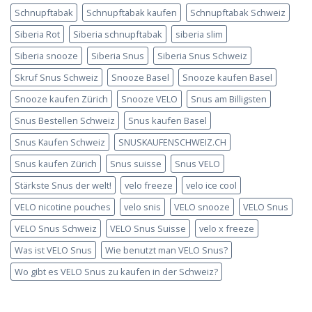
Schnupftabak
Schnupftabak kaufen
Schnupftabak Schweiz
Siberia Rot
Siberia schnupftabak
siberia slim
Siberia snooze
Siberia Snus
Siberia Snus Schweiz
Skruf Snus Schweiz
Snooze Basel
Snooze kaufen Basel
Snooze kaufen Zürich
Snooze VELO
Snus am Billigsten
Snus Bestellen Schweiz
Snus kaufen Basel
Snus Kaufen Schweiz
SNUSKAUFENSCHWEIZ.CH
Snus kaufen Zürich
Snus suisse
Snus VELO
Stärkste Snus der welt!
velo freeze
velo ice cool
VELO nicotine pouches
velo snis
VELO snooze
VELO Snus
VELO Snus Schweiz
VELO Snus Suisse
velo x freeze
Was ist VELO Snus
Wie benutzt man VELO Snus?
Wo gibt es VELO Snus zu kaufen in der Schweiz?