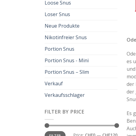
Loose Snus
Loser Snus
Neue Produkte
Nikotinfreier Snus
Ode
Portion Snus
Ode
Portion Snus - Mini
es 
und 
Portion Snus – Slim
mod
Verkauf
der 
der
Verkaufsschlager
Snus
FILTER BY PRICE
Es 
Benu
Auch
Min
Max
Price:
CHF0
—
CHF120
imm
FILTER