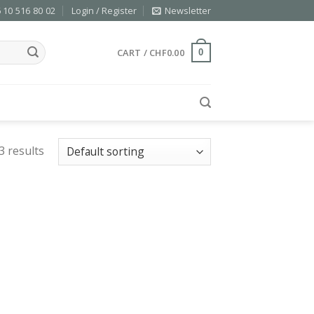
 10 516 80 02
Login / Register
Newsletter
CART /
CHF
0.00
0
3 results