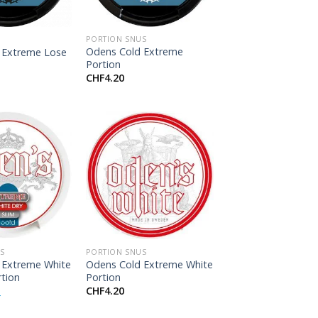
+
PORTION SNUS
Odens Cold Extreme
 Extreme Lose
Portion
CHF
4.20
+
S
PORTION SNUS
 Extreme White
Odens Cold Extreme White
rtion
Portion
CHF
4.20