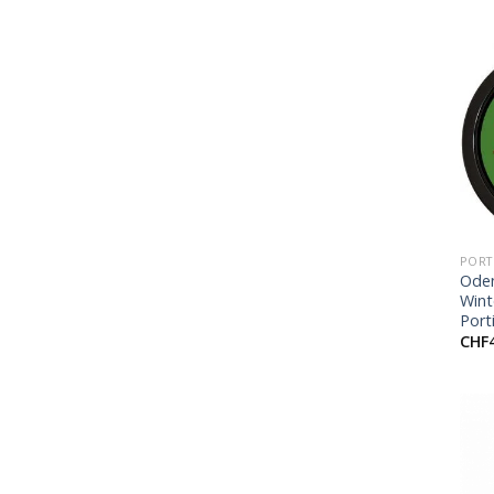
+
PORT
Ode
Wint
Port
CHF