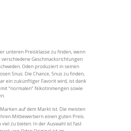
er unteren Preisklasse zu finden, wenn
t verschiedene Geschmacksrichtungen
 Schweden. Oden produziert in seinen
sen Snus. Die Chance, Snus zu finden,
r ein zukünftiger Favorit wird, ist dank
us mit “normalen” Nikotinmengen sowie
en.
 Marken auf dem Markt ist. Die meisten
u ihren Mitbewerbern einen guten Preis.
el zu bieten. In der Auswahl ist fast
mack von Oden Original ist im