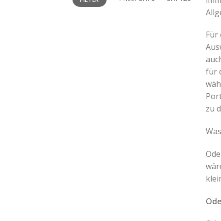
price
price
All
Für
Aus
auch
für 
wäh
Por
zu 
Was
Oden
wär
klei
Ode