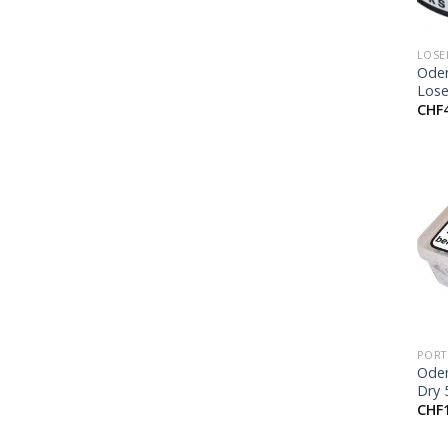
+
LOSE
Oden
Los
CHF
+
PORT
Oden
Dry 
CHF