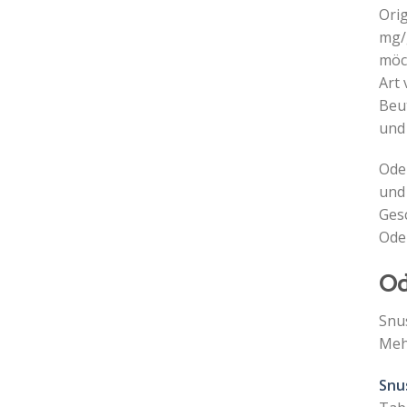
Ori
mg/
möch
Art
Beut
und
Ode
und
Ges
Ode
Od
Snus
Meh
Snu