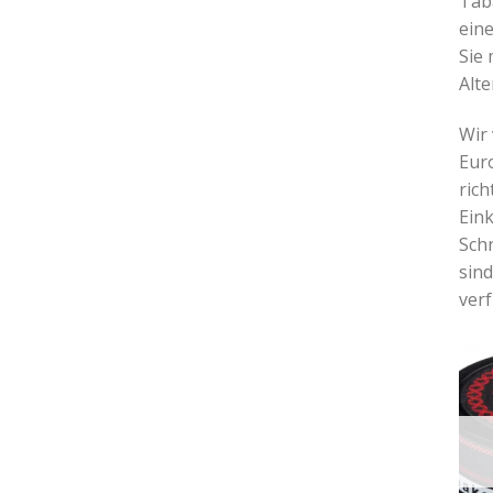
Tab
eine
Sie
Alte
Wir
Euro
rich
Eink
Sch
sin
ver