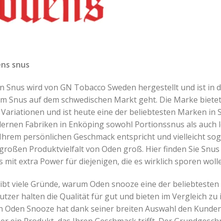
ns snus
n Snus wird von GN Tobacco Sweden hergestellt und ist in d
um Snus auf dem schwedischen Markt geht. Die Marke biete
Variationen und ist heute eine der beliebtesten Marken in
ernen Fabriken in Enköping sowohl Portionssnus als auch lo
Ihrem persönlichen Geschmack entspricht und vielleicht soga
 großen Produktvielfalt von Oden groß. Hier finden Sie Sn
 mit extra Power für diejenigen, die es wirklich sporen woll
gibt viele Gründe, warum Oden snooze eine der beliebtesten
tzer halten die Qualität für gut und bieten im Vergleich z
 Oden Snooze hat dank seiner breiten Auswahl den Kunden vi
er ein Produkt, das Ihren Geschmack trifft. Der Grundgesch