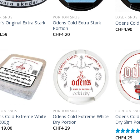
+
+
R SNUS
PORTION SNUS
LOSER SNUS
’s Original Extra Stark
Odens Cold Extra Stark
Odens Cold
e
Portion
CHF
4.90
4.59
CHF
4.20
+
+
ION SNUS
PORTION SNUS
PORTION SNU
s Cold Extreme White
Odens Cold Extreme White
Odens Cold
500g
Dry Portion
Dry Slim Po
119.00
CHF
4.29
CHF
4.29
Rated
5.00