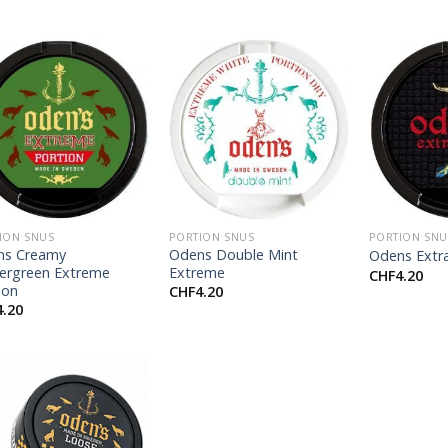
out of 5
+
+
ION SNUS
PORTION SNUS
PORTION SNU
ns Creamy
Odens Double Mint
Odens Extra
ergreen Extreme
Extreme
CHF
4.20
ion
CHF
4.20
4.20