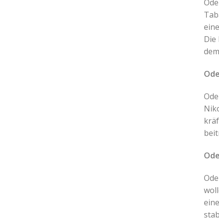
Oden
Tab
eine
Die 
dem
Ode
Ode
Niko
kräf
beit
Ode
Oden
woll
eine
stab