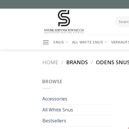
Skip
to
content
Search
for:
SNUS
ALL WHITE SNUS
VERKAUF
HOME
/
BRANDS
/
ODENS SNU
BROWSE
Accessories
All White Snus
Bestsellers