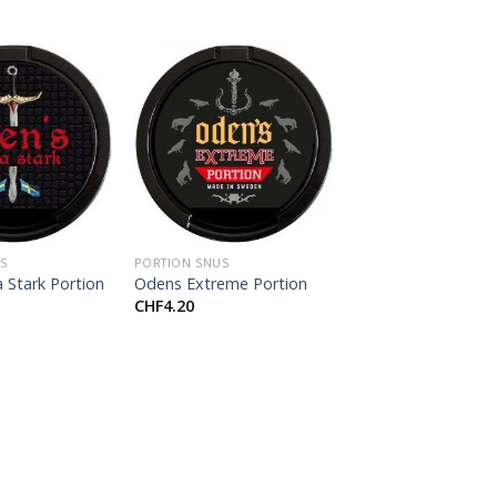
+
S
PORTION SNUS
 Stark Portion
Odens Extreme Portion
CHF
4.20