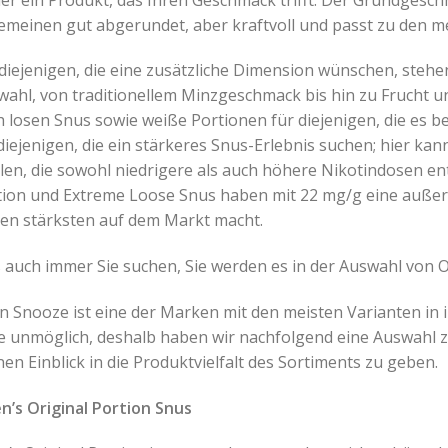
gemeinen gut abgerundet, aber kraftvoll und passt zu den 
 diejenigen, die eine zusätzliche Dimension wünschen, ste
wahl, von traditionellem Minzgeschmack bis hin zu Frucht 
 losen Snus sowie weiße Portionen für diejenigen, die es b
diejenigen, die ein stärkeres Snus-Erlebnis suchen; hier k
len, die sowohl niedrigere als auch höhere Nikotindosen e
tion und Extreme Loose Snus haben mit 22 mg/g eine außer
den stärksten auf dem Markt macht.
 auch immer Sie suchen, Sie werden es in der Auswahl von O
 Snooze ist eine der Marken mit den meisten Varianten in i
e unmöglich, deshalb haben wir nachfolgend eine Auswahl 
nen Einblick in die Produktvielfalt des Sortiments zu geben.
n’s Original Portion Snus