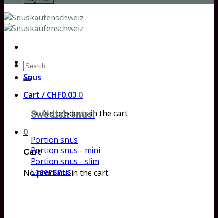
Search
for:
Snus
Cart /
CHF
0.00
0
No products in the cart.
Swedish snus!
0
Portion snus
Portion snus - mini
Cart
Portion snus - slim
Loser snus
No products in the cart.