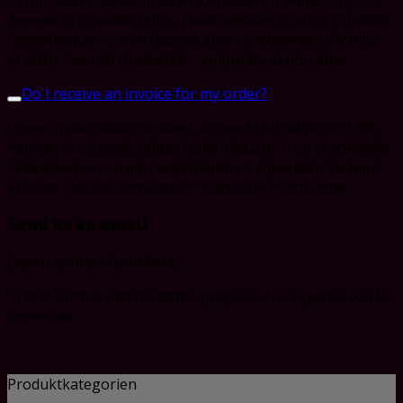
Aenean id convallis tellus. Nulla aliquam in mi et convallis.
Pellentesque rutrum feugiat ante ut imperdiet. Vivamus
et dolor nec nisl consectetur vulputate id non ante.
Do I receive an invoice for my order?
Lorem ipsum dolor sit amet, consectetur adipiscing elit.
Aenean id convallis tellus. Nulla aliquam in mi et convallis.
Pellentesque rutrum feugiat ante ut imperdiet. Vivamus
et dolor nec nisl consectetur vulputate id non ante.
Send us an email
(insert contact form here)
This is form is just for demo purpose. No inquiries will be
answered.
Produktkategorien