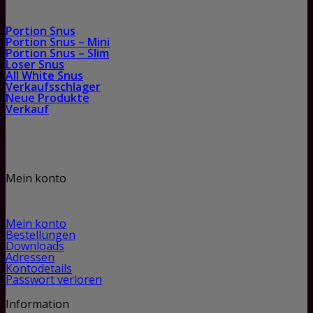
Portion Snus
Portion Snus – Mini
Portion Snus – Slim
Loser Snus
All White Snus
Verkaufsschlager
Neue Produkte
Verkauf
Mein konto
Mein konto
Bestellungen
Downloads
Adressen
Kontodetails
Passwort verloren
Information