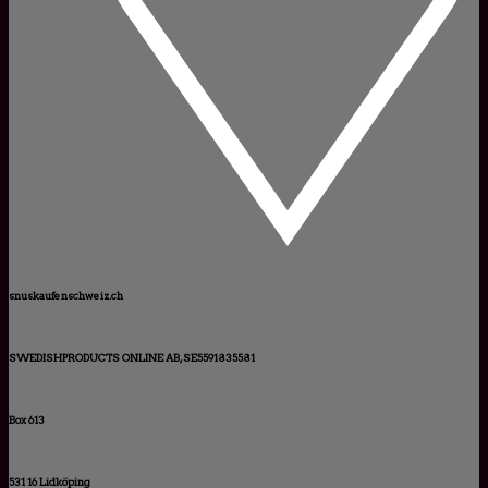
snuskaufenschweiz.ch
SWEDISHPRODUCTS ONLINE AB, SE5591835581
Box 613
531 16 Lidköping