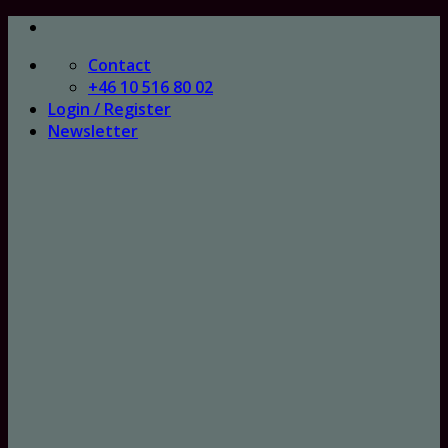
Skip
to
Contact
content
+46 10 516 80 02
Login / Register
Newsletter