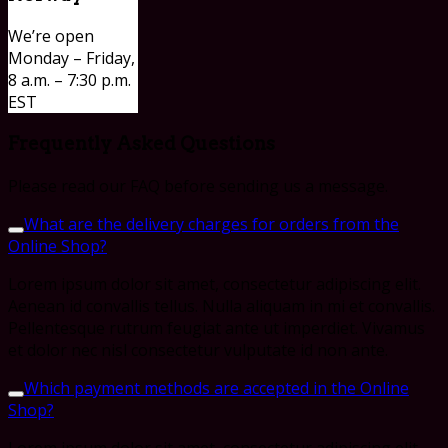
We’re open
Monday – Friday,
8 a.m. – 7:30 p.m.
EST
Frequently Asked Questions
Please read our FAQ before sending us a message.
What are the delivery charges for orders from the
Online Shop?
Lorem ipsum dolor sit amet, consectetur adipiscing elit.
Aenean id convallis tellus. Nulla aliquam in mi et convallis.
Pellentesque rutrum feugiat ante ut imperdiet. Vivamus
et dolor nec nisl consectetur vulputate id non ante.
Which payment methods are accepted in the Online
Shop?
Lorem ipsum dolor sit amet, consectetur adipiscing elit.