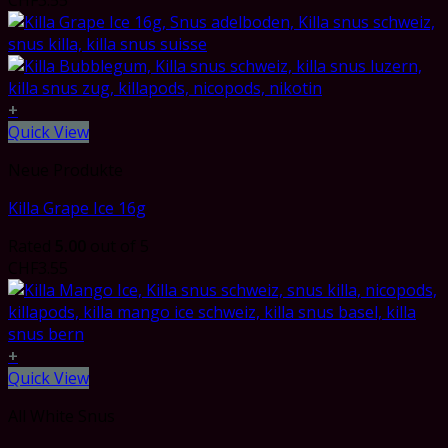
CHF
3.55
+
Quick View
Neue Produkte
Killa Grape Ice 16g
Rated
5.00
out of 5
CHF
3.55
+
Quick View
All White Snus