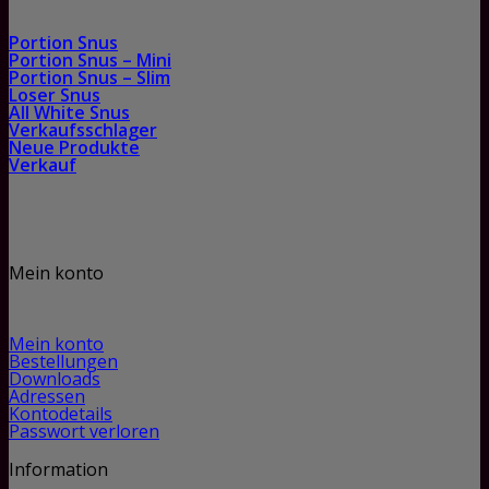
Portion Snus
Portion Snus – Mini
Portion Snus – Slim
Loser Snus
All White Snus
Verkaufsschlager
Neue Produkte
Verkauf
Mein konto
Mein konto
Bestellungen
Downloads
Adressen
Kontodetails
Passwort verloren
Information