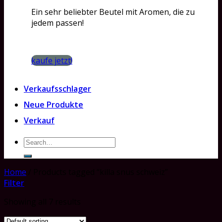
Ein sehr beliebter Beutel mit Aromen, die zu
jedem passen!
kaufe jetzt!
Verkaufsschlager
Neue Produkte
Verkauf
Search
for:
Home
/
Products tagged “killa snus schweiz”
Filter
Showing all 7 results