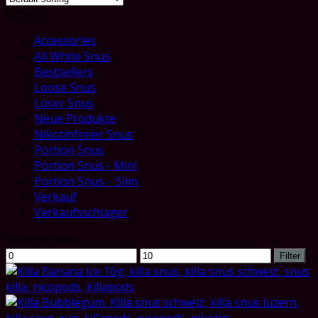
Browse
Accessories
All White Snus
Bestsellers
Loose Snus
Loser Snus
Neue Produkte
Nikotinfreier Snus
Portion Snus
Portion Snus - Mini
Portion Snus – Slim
Verkauf
Verkaufsschlager
Filter by price
Min
Max
Filter
price
price