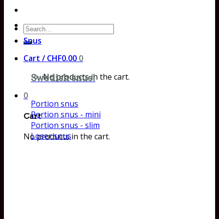
Search
for:
Snus
Cart /
CHF
0.00
0
No products in the cart.
Swedish snus!
0
Portion snus
Portion snus - mini
Cart
Portion snus - slim
Loser snus
No products in the cart.