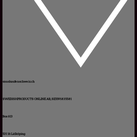
snuskaufenschweiz.ch
SWEDISHPRODUCTS ONLINE AB, SE5591835581
Box 613
531 16 Lidköping