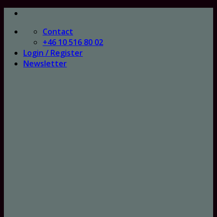
Skip
to
Contact
content
+46 10 516 80 02
Login / Register
Newsletter