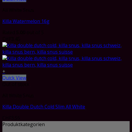
All White Snus
Killa Watermelon 16g
Rated
5.00
out of 5
CHF
3.45
+
Quick View
Out of stock
All White Snus
Killa Double Dutch Cold Slim All White
CHF
3.55
Produktkategorien