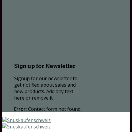
Sign up for Newsletter
Signup for our newsletter to
get notified about sales and
new products. Add any text
here or remove it.
Error:
Contact form not found.