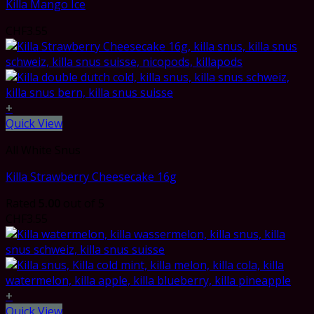
Killa Mango Ice
CHF
3.55
+
Quick View
All White Snus
Killa Strawberry Cheesecake 16g
Rated
5.00
out of 5
CHF
3.55
+
Quick View