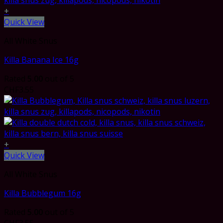
+
Quick View
All White Snus
Killa Banana Ice 16g
Rated
5.00
out of 5
CHF
3.55
+
Quick View
All White Snus
Killa Bubblegum 16g
Rated
5.00
out of 5