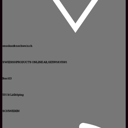
snuskaufenschweiz.ch
SWEDISHPRODUCTS ONLINE AB, SE5591835581
Box 613
531 16 Lidköping
SCHWEDEN