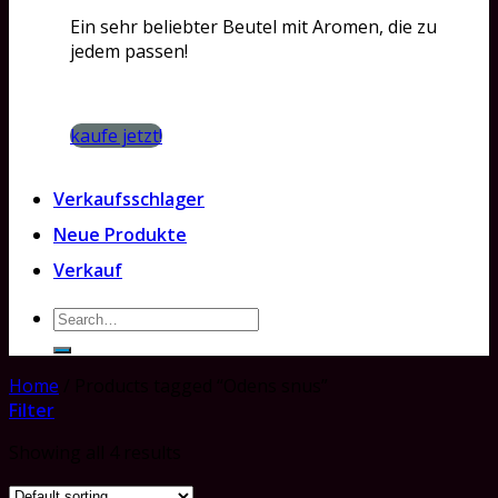
Ein sehr beliebter Beutel mit Aromen, die zu
jedem passen!
kaufe jetzt!
Verkaufsschlager
Neue Produkte
Verkauf
Search
for:
Home
/
Products tagged “Odens snus”
Filter
Showing all 4 results