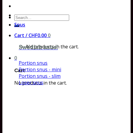
Search
for:
Snus
Cart /
CHF
0.00
0
No products in the cart.
Swedish snus!
0
Portion snus
Portion snus - mini
Cart
Portion snus - slim
Loser snus
No products in the cart.