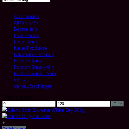
Browse
Accessories
All White Snus
Bestsellers
Loose Snus
Loser Snus
Neue Produkte
Nikotinfreier Snus
Portion Snus
Portion Snus - Mini
Portion Snus – Slim
Verkauf
Verkaufsschlager
Filter by price
Min
Max
Filter
price
price
+