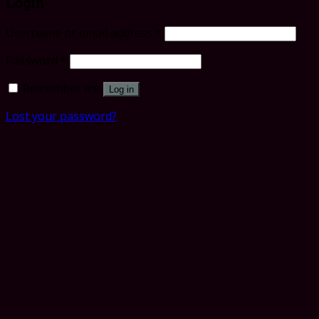
Login
Username or email address
*
Password
*
Remember me
Log in
Lost your password?