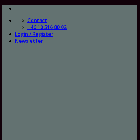
Skip
to
Contact
content
+46 10 516 80 02
Login / Register
Newsletter