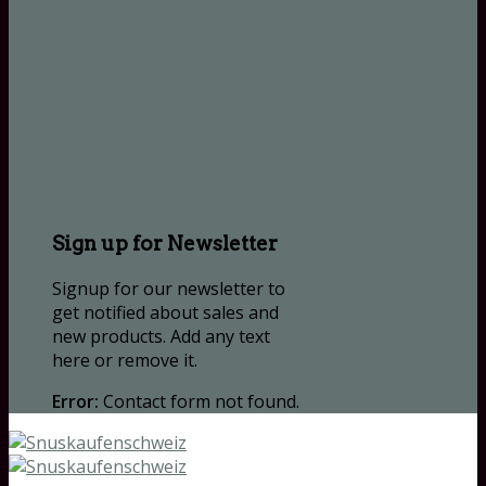
Sign up for Newsletter
Signup for our newsletter to
get notified about sales and
new products. Add any text
here or remove it.
Error:
Contact form not found.