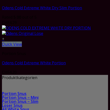
Odens Cold Extreme White Dry Slim Portion
Rated
5.00
out of 5
CHF
4.29
+
Quick View
Portion Snus
Odens Cold Extreme White Portion
CHF
4.20
Produktkategorien
Portion Snus
Portion Snus – Mini
Portion Snus – Slim
Loser Snus
All White Snus