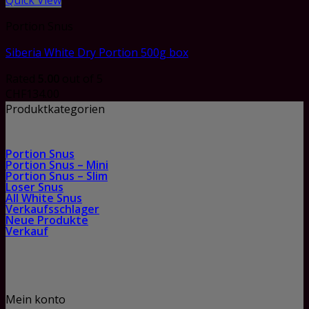
Quick View
Portion Snus
Siberia White Dry Portion 500g box
Rated
5.00
out of 5
CHF
134.00
Produktkategorien
Portion Snus
Portion Snus – Mini
Portion Snus – Slim
Loser Snus
All White Snus
Verkaufsschlager
Neue Produkte
Verkauf
Mein konto