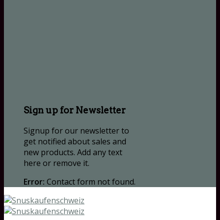
Sign up for Newsletter
Signup for our newsletter to
get notified about sales and
new products. Add any text
here or remove it.
Error:
Contact form not found.