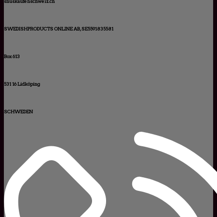
snuskaufenschweiz.ch
SWEDISHPRODUCTS ONLINE AB, SE5591835581
Box 613
531 16 Lidköping
SCHWEDEN