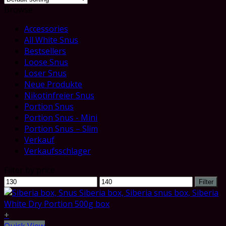
Browse
Accessories
All White Snus
Bestsellers
Loose Snus
Loser Snus
Neue Produkte
Nikotinfreier Snus
Portion Snus
Portion Snus - Mini
Portion Snus – Slim
Verkauf
Verkaufsschlager
Filter by price
Min
Max
Filter
price
price
+