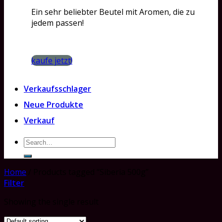
Ein sehr beliebter Beutel mit Aromen, die zu
jedem passen!
kaufe jetzt!
Verkaufsschlager
Neue Produkte
Verkauf
Search
for:
Home
/
Products tagged “Siberia 500g”
Filter
Showing the single result