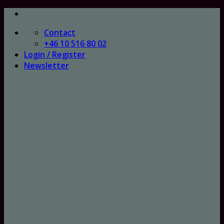
Skip
to
Contact
content
+46 10 516 80 02
Login / Register
Newsletter