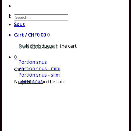
Search
for:
Snus
Cart /
CHF
0.00
0
No products in the cart.
Swedish snus!
0
Portion snus
Portion snus - mini
Cart
Portion snus - slim
Loser snus
No products in the cart.