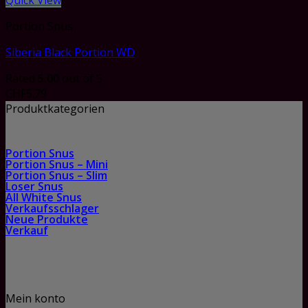
Quick View
Portion Snus
Siberia Black Portion WD
Rated
5.00
out of 5
CHF
5.79
Produktkategorien
Portion Snus
Portion Snus – Mini
Portion Snus – Slim
Loser Snus
All White Snus
Verkaufsschlager
Neue Produkte
Verkauf
Mein konto