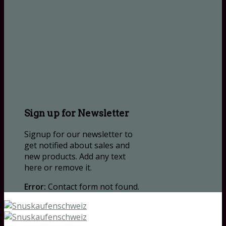
Sign up for Newsletter
Signup for our newsletter to
get notified about sales and
new products. Add any text
here or remove it.
Error:
Contact form not found.