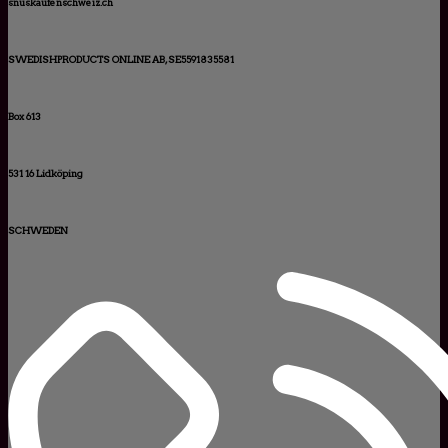
snuskaufenschweiz.ch
SWEDISHPRODUCTS ONLINE AB, SE5591835581
Box 613
531 16 Lidköping
SCHWEDEN