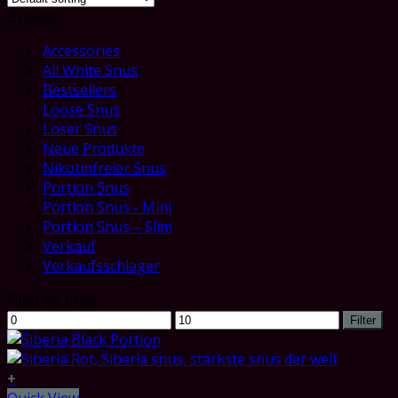
Browse
Accessories
All White Snus
Bestsellers
Loose Snus
Loser Snus
Neue Produkte
Nikotinfreier Snus
Portion Snus
Portion Snus - Mini
Portion Snus – Slim
Verkauf
Verkaufsschlager
Filter by price
Min
Max
Filter
price
price
+