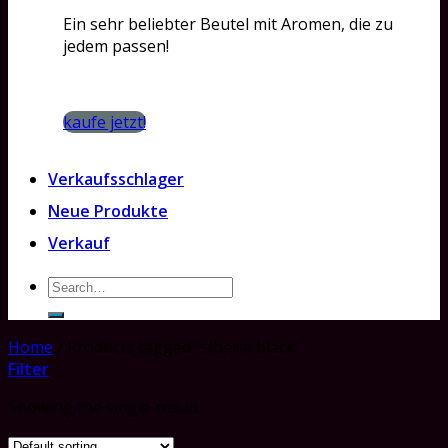
Ein sehr beliebter Beutel mit Aromen, die zu
jedem passen!
kaufe jetzt!
Verkaufsschlager
Neue Produkte
Verkauf
Search
for:
Home
/
Products tagged “siberia black”
Filter
Showing the single result