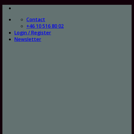
Skip
to
Contact
content
+46 10 516 80 02
Login / Register
Newsletter