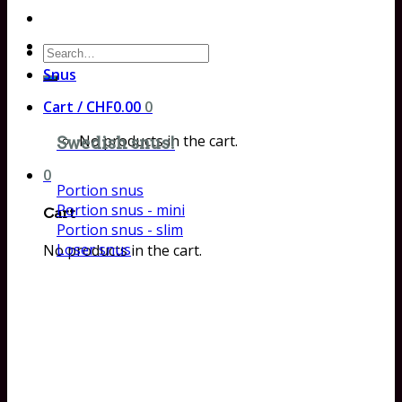
Search
for:
Snus
Cart /
CHF
0.00
0
No products in the cart.
Swedish snus!
0
Portion snus
Portion snus - mini
Cart
Portion snus - slim
Loser snus
No products in the cart.