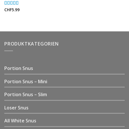
CHF
5.99
Rated
5.00
out of 5
PRODUKTKATEGORIEN
Portion Snus
Portion Snus – Mini
Portion Snus – Slim
Loser Snus
All White Snus