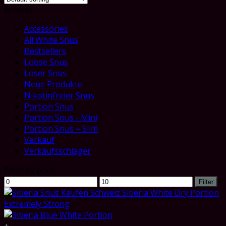
Browse
Accessories
All White Snus
Bestsellers
Loose Snus
Loser Snus
Neue Produkte
Nikotinfreier Snus
Portion Snus
Portion Snus - Mini
Portion Snus – Slim
Verkauf
Verkaufsschlager
Filter by price
Min
Max
Filter
price
price