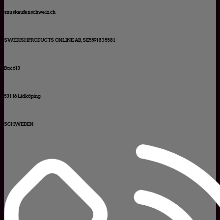
snuskaufenschweiz.ch
SWEDISHPRODUCTS ONLINE AB, SE5591835581
Box 613
531 16 Lidköping
SCHWEDEN