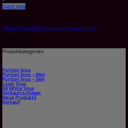
+
Quick View
Bestsellers
Siberia White Dry Portion Extremely Strong
Rated
5.00
out of 5
CHF
5.99
Produktkategorien
Portion Snus
Portion Snus – Mini
Portion Snus – Slim
Loser Snus
All White Snus
Verkaufsschlager
Neue Produkte
Verkauf