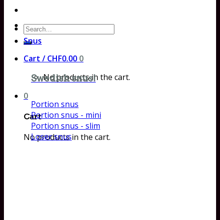
Search
for:
Snus
Cart /
CHF
0.00
0
No products in the cart.
Swedish snus!
0
Portion snus
Portion snus - mini
Cart
Portion snus - slim
Loser snus
No products in the cart.