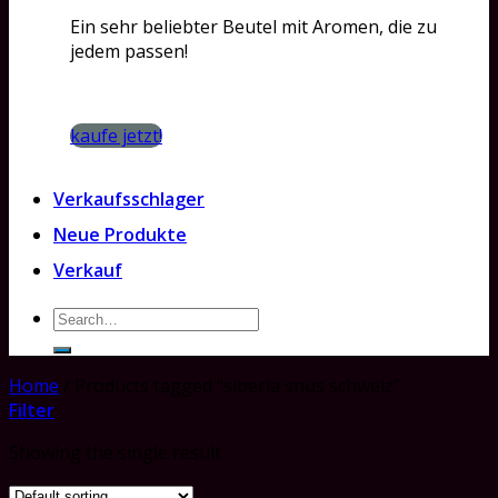
Ein sehr beliebter Beutel mit Aromen, die zu
jedem passen!
kaufe jetzt!
Verkaufsschlager
Neue Produkte
Verkauf
Search
for:
Home
/
Products tagged “siberia snus schweiz”
Filter
Showing the single result