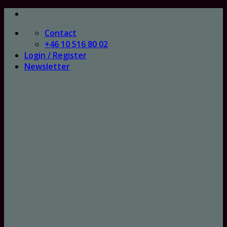
Skip
to
Contact
content
+46 10 516 80 02
Login / Register
Newsletter