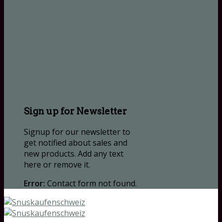
Sign up for Newsletter
Signup for our newsletter to
get notified about sales and
new products. Add any text
here or remove it.
Error:
Contact form not found.