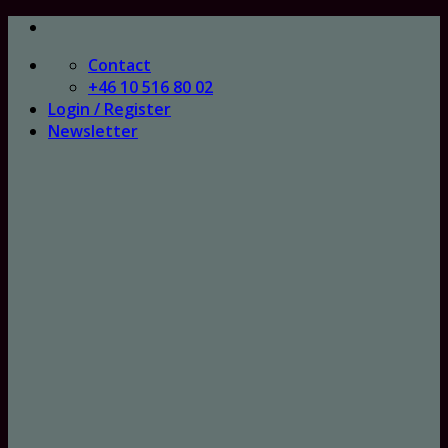
Skip
to
Contact
content
+46 10 516 80 02
Login / Register
Newsletter