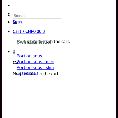
Search
for:
Snus
Cart /
CHF
0.00
0
No products in the cart.
Swedish snus!
0
Portion snus
Portion snus - mini
Cart
Portion snus - slim
Loser snus
No products in the cart.