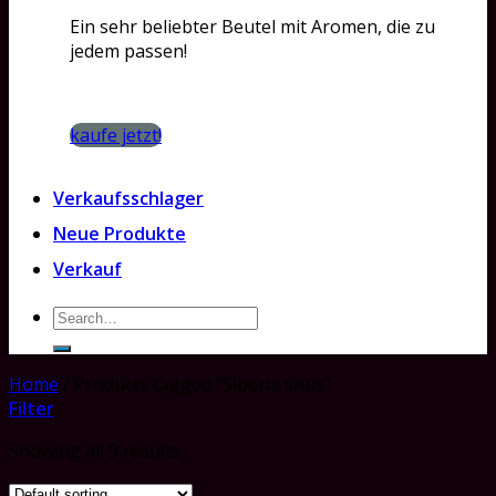
Ein sehr beliebter Beutel mit Aromen, die zu
jedem passen!
kaufe jetzt!
Verkaufsschlager
Neue Produkte
Verkauf
Search
for:
Home
/
Products tagged “Siberia snus”
Filter
Showing all 9 results