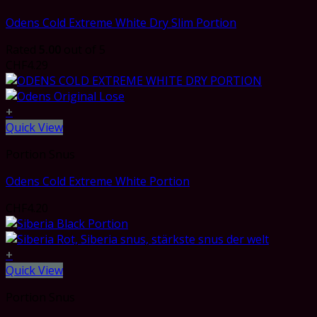
Odens Cold Extreme White Dry Slim Portion
Rated
5.00
out of 5
CHF
4.29
+
Quick View
Portion Snus
Odens Cold Extreme White Portion
CHF
4.20
+
Quick View
Portion Snus