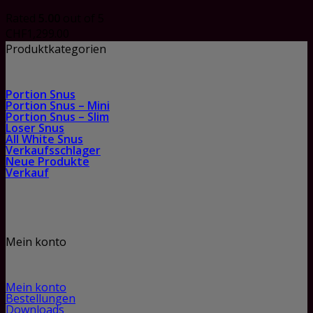
Rated
5.00
out of 5
CHF
1,299.00
Produktkategorien
Portion Snus
Portion Snus – Mini
Portion Snus – Slim
Loser Snus
All White Snus
Verkaufsschlager
Neue Produkte
Verkauf
Mein konto
Mein konto
Bestellungen
Downloads