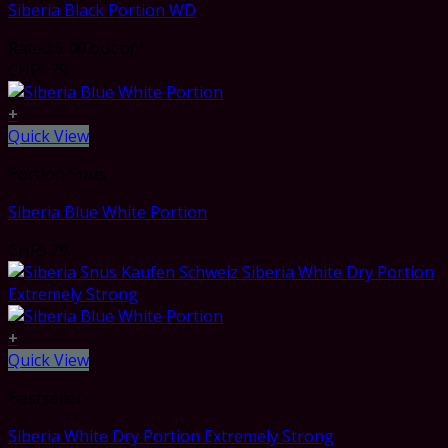
Siberia Black Portion WD
Rated
5.00
out of 5
CHF
5.79
+
Quick View
Portion Snus
Siberia Blue White Portion
CHF
5.79
+
Quick View
Bestsellers
Siberia White Dry Portion Extremely Strong