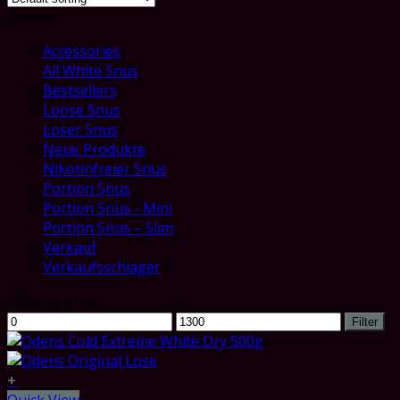
Browse
Accessories
All White Snus
Bestsellers
Loose Snus
Loser Snus
Neue Produkte
Nikotinfreier Snus
Portion Snus
Portion Snus - Mini
Portion Snus – Slim
Verkauf
Verkaufsschlager
Filter by price
Min
Max
Filter
price
price
+