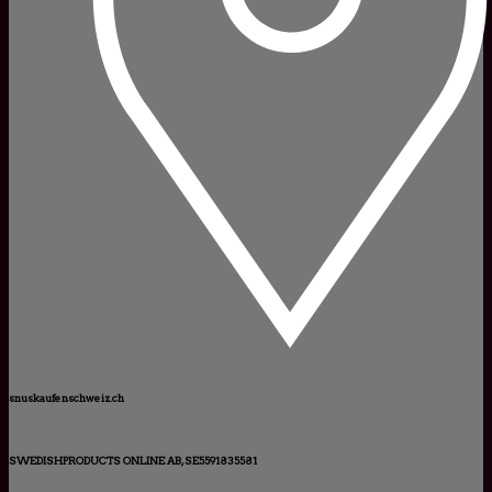
snuskaufenschweiz.ch
SWEDISHPRODUCTS ONLINE AB, SE5591835581