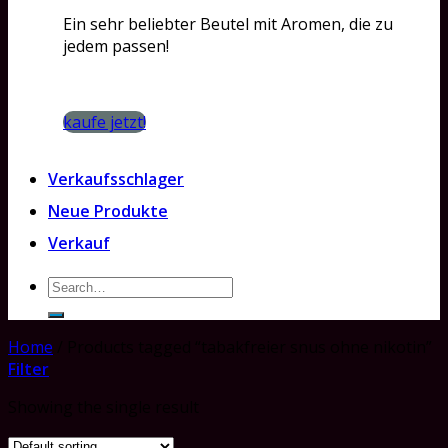
Ein sehr beliebter Beutel mit Aromen, die zu
jedem passen!
kaufe jetzt!
Verkaufsschlager
Neue Produkte
Verkauf
Search
for:
Home
/
Products tagged “tabakfreier snus ohne nikotin”
Filter
Showing the single result