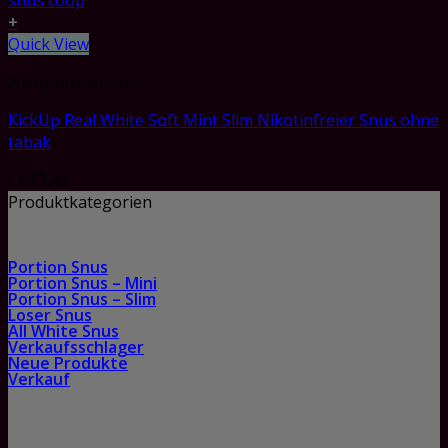
+
Quick View
Nikotinfreier Snus
KickUp Real White Soft Mint Slim Nikotinfreier Snus ohne
tabak
CHF
3.49
Produktkategorien
Portion Snus
Portion Snus – Mini
Portion Snus – Slim
Loser Snus
All White Snus
Verkaufsschlager
Neue Produkte
Verkauf