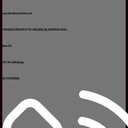
snuskaufenschweiz.ch
SWEDISHPRODUCTS ONLINE AB, SE5591835581
Box 613
531 16 Lidköping
SCHWEDEN