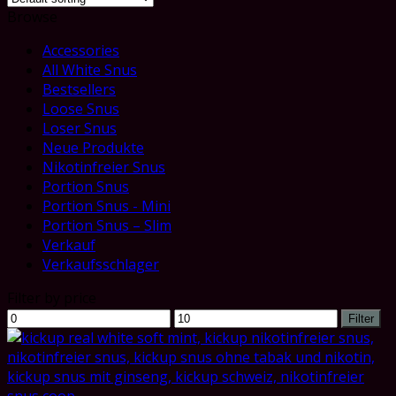
Browse
Accessories
All White Snus
Bestsellers
Loose Snus
Loser Snus
Neue Produkte
Nikotinfreier Snus
Portion Snus
Portion Snus - Mini
Portion Snus – Slim
Verkauf
Verkaufsschlager
Filter by price
Min
Max
Filter
price
price