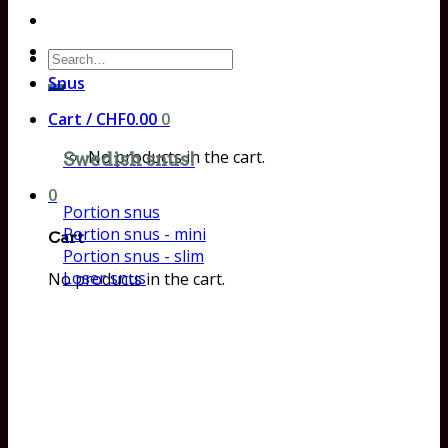
Search
for:
Snus
Cart /
CHF
0.00
0
No products in the cart.
Swedish snus!
0
Portion snus
Portion snus - mini
Cart
Portion snus - slim
Loser snus
No products in the cart.