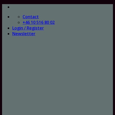
Skip
to
Contact
content
+46 10 516 80 02
Login / Register
Newsletter