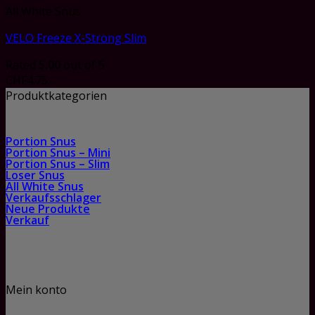
All White Snus
VELO Freeze X-Strong Slim
Rated
5.00
out of 5
CHF
4.75
Produktkategorien
Portion Snus
Portion Snus – Mini
Portion Snus – Slim
Loser Snus
All White Snus
Verkaufsschlager
Neue Produkte
Verkauf
Mein konto