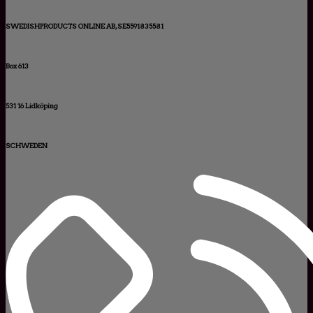
SWEDISHPRODUCTS ONLINE AB, SE5591835581
Box 613
531 16 Lidköping
SCHWEDEN