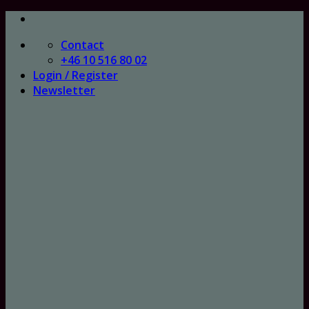
Skip
to
Contact
content
+46 10 516 80 02
Login / Register
Newsletter