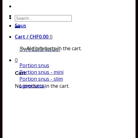
Search
for:
Snus
Cart /
CHF
0.00
0
No products in the cart.
Swedish snus!
0
Portion snus
Portion snus - mini
Cart
Portion snus - slim
Loser snus
No products in the cart.