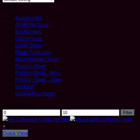
Browse
Accessories
All White Snus
Bestsellers
Loose Snus
Loser Snus
Neue Produkte
Nikotinfreier Snus
Portion Snus
Portion Snus - Mini
Portion Snus – Slim
Verkauf
Verkaufsschlager
Filter by price
Min
Max
Filter
price
price
+
Quick View