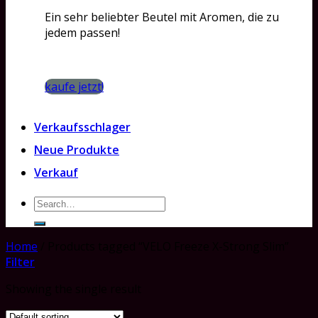
Ein sehr beliebter Beutel mit Aromen, die zu
jedem passen!
kaufe jetzt!
Verkaufsschlager
Neue Produkte
Verkauf
Search
for:
Home
/
Products tagged “VELO Freeze X-Strong Slim”
Filter
Showing the single result