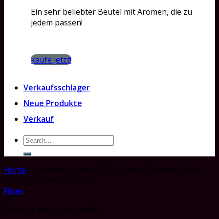
Ein sehr beliebter Beutel mit Aromen, die zu
jedem passen!
kaufe jetzt!
Verkaufsschlager
Neue Produkte
Verkauf
Search
for:
Home
/
Products tagged “VOLT Pearls Midnight Mint
Strong All White Portion”
Filter
Showing the single result