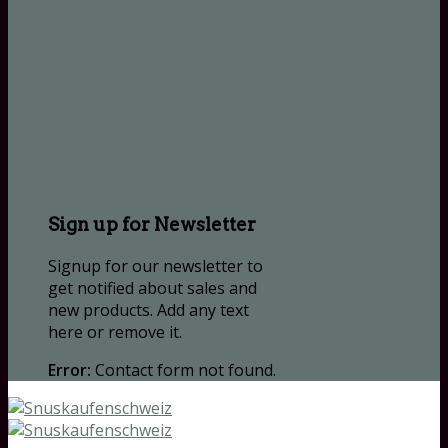
Sign up for Newsletter
Signup for our newsletter to
get notified about sales and
new products. Add any text
here or remove it.
Error:
Contact form not found.