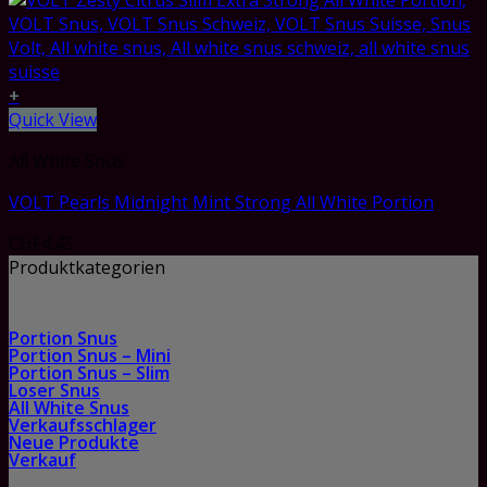
+
Quick View
All White Snus
VOLT Pearls Midnight Mint Strong All White Portion
CHF
4.45
Produktkategorien
Portion Snus
Portion Snus – Mini
Portion Snus – Slim
Loser Snus
All White Snus
Verkaufsschlager
Neue Produkte
Verkauf