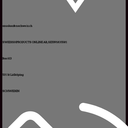
snuskaufenschweiz.ch
SWEDISHPRODUCTS ONLINE AB, SE5591835581
Box 613
531 16 Lidköping
SCHWEDEN