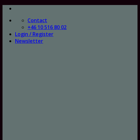
Skip
to
Contact
content
+46 10 516 80 02
Login / Register
Newsletter