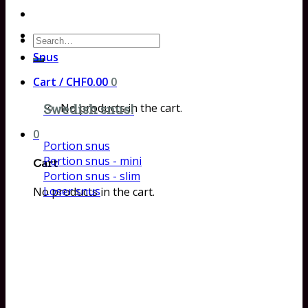
Search
for:
Snus
Cart /
CHF
0.00
0
No products in the cart.
Swedish snus!
0
Portion snus
Portion snus - mini
Cart
Portion snus - slim
Loser snus
No products in the cart.