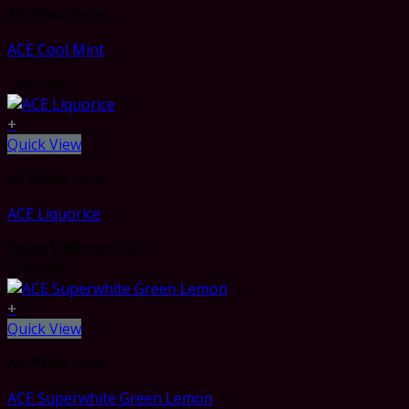
All White Snus
ACE Cool Mint
CHF
4.49
+
Quick View
All White Snus
ACE Liquorice
Rated
5.00
out of 5
CHF
4.49
+
Quick View
All White Snus
ACE Superwhite Green Lemon