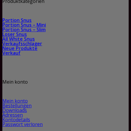
Produktkategorien
Portion Snus
Portion Snus – Mini
Portion Snus – Slim
Loser Snus
All White Snus
Verkaufsschlager
Neue Produkte
Verkauf
Mein konto
Mein konto
Bestellungen
Downloads
Adressen
Kontodetails
Passwort verloren