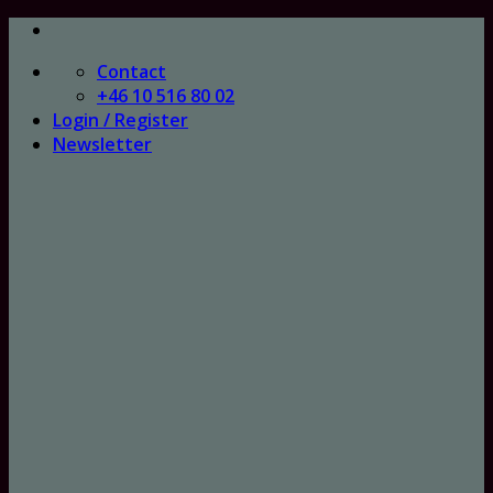
Skip
to
Contact
content
+46 10 516 80 02
Login / Register
Newsletter