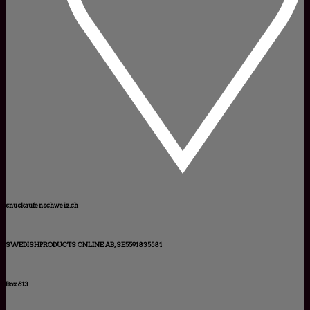
snuskaufenschweiz.ch
SWEDISHPRODUCTS ONLINE AB, SE5591835581
Box 613