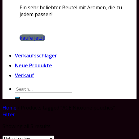
Ein sehr beliebter Beutel mit Aromen, die zu
jedem passen!
kaufe jetzt!
Verkaufsschlager
Neue Produkte
Verkauf
Search
for:
Home
/
Products tagged “ACE Nicotine pouches”
Filter
Showing all 5 results