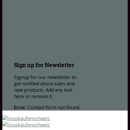
Sign up for Newsletter
Signup for our newsletter to
get notified about sales and
new products. Add any text
here or remove it.
Error:
Contact form not found.