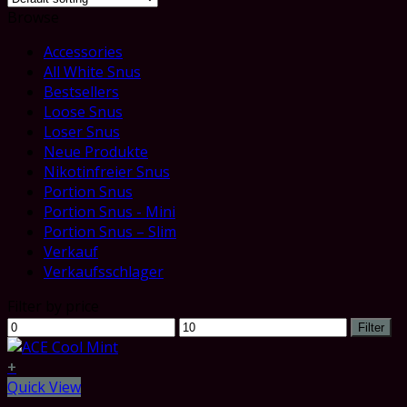
Browse
Accessories
All White Snus
Bestsellers
Loose Snus
Loser Snus
Neue Produkte
Nikotinfreier Snus
Portion Snus
Portion Snus - Mini
Portion Snus – Slim
Verkauf
Verkaufsschlager
Filter by price
Min
Max
Filter
price
price
+
Quick View