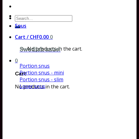
Search
for:
Snus
Cart /
CHF
0.00
0
No products in the cart.
Swedish snus!
0
Portion snus
Portion snus - mini
Cart
Portion snus - slim
Loser snus
No products in the cart.