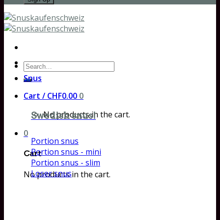
Search
for:
Snus
Cart /
CHF
0.00
0
No products in the cart.
Swedish snus!
0
Portion snus
Portion snus - mini
Cart
Portion snus - slim
Loser snus
No products in the cart.