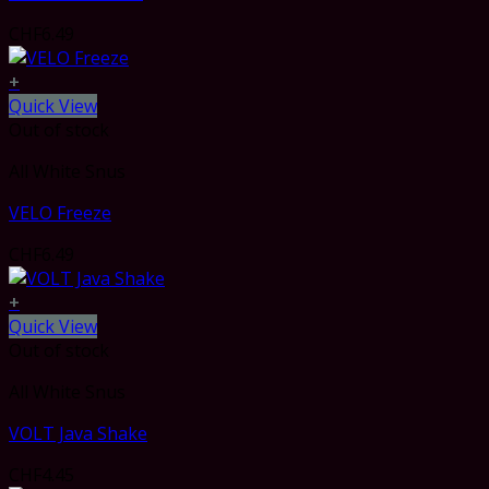
CHF
6.49
+
Quick View
Out of stock
All White Snus
VELO Freeze
CHF
6.49
+
Quick View
Out of stock
All White Snus
VOLT Java Shake
CHF
4.45