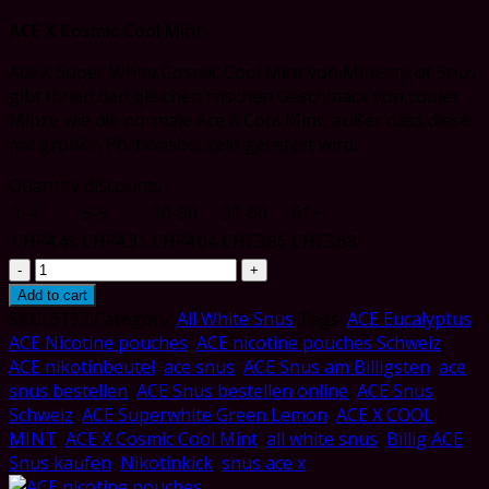
ACE X Cosmic Cool Mint
Ace X Super White Cosmic Cool Mint von Ministry of Snus
gibt Ihnen den gleichen frischen Geschmack von cooler
Minze wie die normale Ace X Cool Mint, außer dass diese
mit großen Portionsbeuteln geliefert wird.
Quantity discounts
1-4
5-9
10-30
31-60
61+
CHF
4.49
CHF
4.31
CHF
4.04
CHF
3.86
CHF
3.68
ACE
X
Add to cart
Cosmic
SKU:
6197
Category:
All White Snus
Tags:
ACE Eucalyptus
,
Cool
ACE Nicotine pouches
,
ACE nicotine pouches Schweiz
,
Mint
ACE nikotinbeutel
,
ace snus
,
ACE Snus am Billigsten
,
ace
quantity
snus bestellen
,
ACE Snus bestellen online
,
ACE Snus
Schweiz
,
ACE Superwhite Green Lemon
,
ACE X COOL
MINT
,
ACE X Cosmic Cool Mint
,
all white snus
,
Billig ACE
Snus kaufen
,
Nikotinkick
,
snus ace x