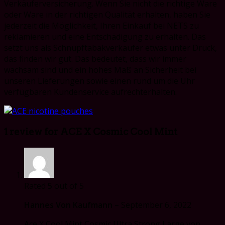
Verkäuferversicherung. Wenn Sie nicht die richtige Ware
oder Ware in der richtigen Qualität erhalten, haben Sie
jederzeit die Möglichkeit, Ihren Einkauf bei NETS zu
reklamieren und eine Entschädigung zu erhalten. Das
setzt uns als Schnupftabakverkäufer etwas unter Druck,
das finden wir gut. Das bedeutet, dass wir immer
wachsam sind und ein hohes Maß an Sicherheit bei
unseren Lieferungen sowie einen rund um die Uhr
verfügbaren Kundenservice aufrechterhalten.
1 review for
ACE X Cosmic Cool Mint
Rated
5
out of 5
Hannes Von Kaufmann
–
September 6, 2022
Ace X Cool Mint Cosmic Ultra Strong Large von