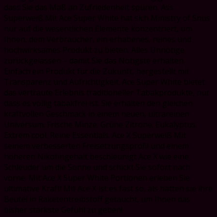
dass Sie das Maß an Zufriedenheit spüren. Ass
Superweiß Mit Ace Super White hat sich Ministry of Snus
nur auf die wesentlichen Elemente konzentriert, um
Ihnen, dem Verbraucher, ein erhabenes, reines und
hochwirksames Produkt zu bieten. Alles Unnötige
zurückgelassen – damit Sie das Nötigste erhalten.
Einfach ein Produkt für die Zukunft, hergestellt mit
Transparenz und Aufrichtigkeit. Ace Super White bietet
das vertraute Erlebnis traditioneller Tabakprodukte, nur
dass es völlig tabakfrei ist. Sie erhalten den gleichen
kraftvollen Geschmack in einem neuen, ultrareinen
Universum. Frische Minze. Grüne Zitrone. Eukalyptus.
Extrem cool. Reine Essentials. Ace X Superweiß Mit
seinem verbesserten Freisetzungsprofil und einem
höheren Nikotingehalt beschleunigt Ace X wie eine
Schleuder um die Sonne und schickt Sie sofort nach
vorne. Mit Ace X Super White Portionen erleben Sie
ultimative Kraft! Mit Ace X ist es fast so, als hätten sie ihre
Beutel in Raketentreibstoff getaucht, um Ihnen das
bisher stärkste Gefühl zu geben!