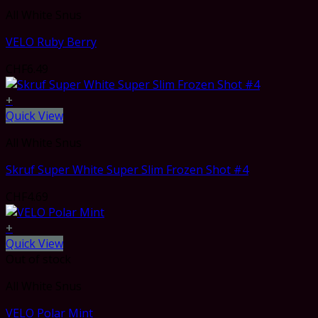
All White Snus
VELO Ruby Berry
CHF
6.49
+
Quick View
All White Snus
Skruf Super White Super Slim Frozen Shot #4
CHF
4.69
+
Quick View
Out of stock
All White Snus
VELO Polar Mint