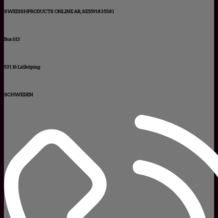
SWEDISHPRODUCTS ONLINE AB, SE5591835581
Box 613
531 16 Lidköping
SCHWEDEN