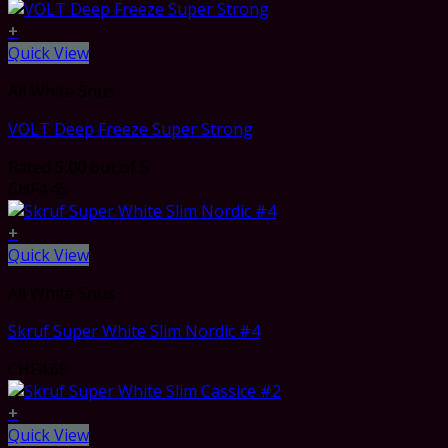
+
Quick View
All White Snus
VOLT Deep Freeze Super Strong
Rated
5.00
out of 5
CHF
4.45
+
Quick View
All White Snus
Skruf Super White Slim Nordic #4
CHF
4.69
+
Quick View