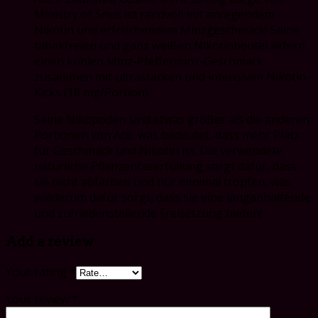
Ministry of Snus ist randvoll mit anregendem
Nikotin und erfrischendem Minzgeschmack! Seine
tabakfreien und ganz weißen Nikotinbeutel liefern
einen kühlen Minz-Pfefferminz-Geschmack
zusammen mit ultrastarken und intensiven Nikotin-
Kicks (18 mg/Portion).
Seine Nikopoden sind etwas größer als die anderen
Portionen von Ace, was bedeutet, dass mehr Platz
für Geschmack und Nikotin ist. Die verwendete
natürliche Pflanzenfaserfüllung sorgt dafür, dass
sie nicht abfärben und nur minimal tropfen, was
wiederum dafür sorgt, dass sie eine langanhaltende
und zufriedenstellende Freisetzung bieten!
Add a review
Your rating
*
Your review
*