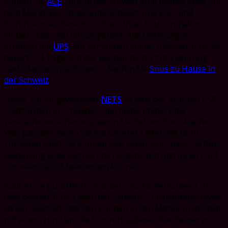
Kaufen Sie
ACE
Snus in der Schweiz zum besten Preis auf
dem Markt! Bei Snuskaufenschweiz sind Zoll- und
Einfuhrkosten bereits im Preis Ihres Snus enthalten.
Einfach, klar und unkompliziert. Alle Lieferungen
erfolgen mit
UPS
. Wir versenden immer frischen Snus. Es
dauert 2-4 Tage von der Bestellung bis zur Lieferung
nach Hause in die Schweiz. Kaufen Sie
Snus zu Hause in
der Schweiz
!
Unser Zahlungswechsler
NETS
ist eine der größten PSP-
Plattformen in Schweden und bietet immer eine
Verkäuferversicherung, wenn Sie bei uns Snus kaufen.
Was passiert, wenn Sie mit unserer Lieferung nicht
zufrieden sind?
Sie können sich sicher sein, dass Sie Ihre
Bestellung jederzeit bei uns reklamieren und Ihren Kauf
zurückerstattet bekommen können.
Kaufen Sie günstigen Snus bei Snuskaufenschweiz.ch,
dem besten Snus-Laden der Schweiz. Snuskaufenschweiz
ist
ein Geschäft, das den Kunden in den Mittelpunkt stellt
mit einem rund um die Uhr verfügbaren Kundenservice.