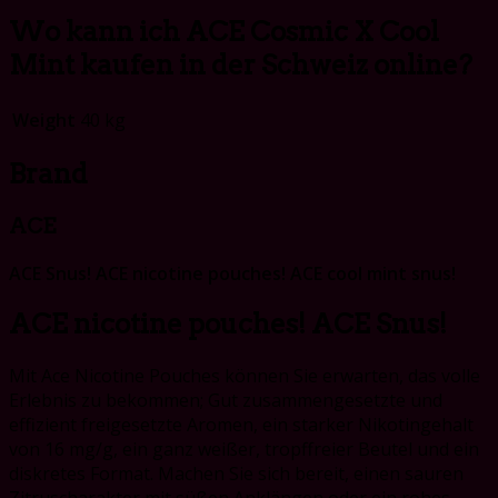
Wo kann ich ACE Cosmic X Cool
Mint kaufen in der Schweiz online?
Weight
40 kg
Brand
ACE
ACE Snus! ACE nicotine pouches! ACE cool mint snus!
ACE nicotine pouches! ACE Snus!
Mit Ace Nicotine Pouches können Sie erwarten, das volle
Erlebnis zu bekommen; Gut zusammengesetzte und
effizient freigesetzte Aromen, ein starker Nikotingehalt
von 16 mg/g, ein ganz weißer, tropffreier Beutel und ein
diskretes Format. Machen Sie sich bereit, einen sauren
Zitruscharakter mit süßen Anklängen oder ein rohes