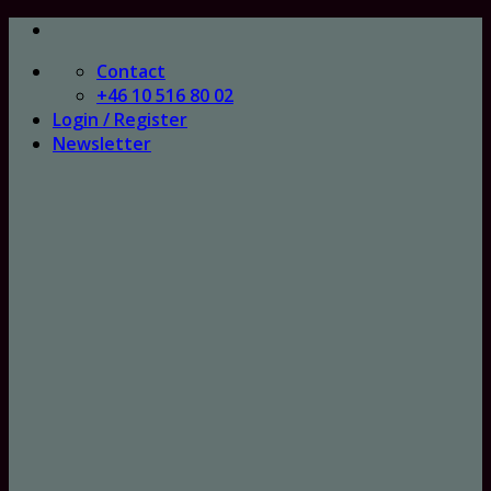
Skip
to
Contact
content
+46 10 516 80 02
Login / Register
Newsletter