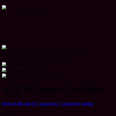
ACE X Cosmic Cool Mint
Rated
5.00
out of 5 based on
1
customer rating
CHF
4.49