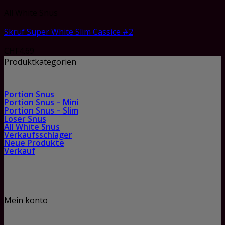
All White Snus
Skruf Super White Slim Cassice #2
CHF
4.69
Produktkategorien
Portion Snus
Portion Snus – Mini
Portion Snus – Slim
Loser Snus
All White Snus
Verkaufsschlager
Neue Produkte
Verkauf
Mein konto