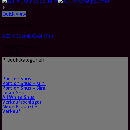
+
Quick View
All White Snus
ACE X Cosmic Cool Mint
Rated
5.00
out of 5
CHF
4.49
Produktkategorien
Portion Snus
Portion Snus – Mini
Portion Snus – Slim
Loser Snus
All White Snus
Verkaufsschlager
Neue Produkte
Verkauf