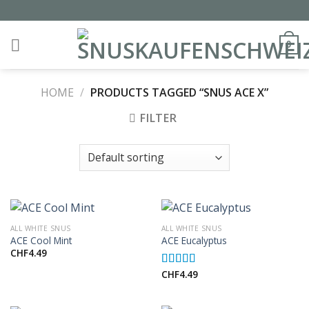
Skip
to
content
0
HOME
/
PRODUCTS TAGGED “SNUS ACE X”
FILTER
ALL WHITE SNUS
ALL WHITE SNUS
ACE Cool Mint
ACE Eucalyptus
CHF
4.49
CHF
4.49
Rated
5.00
out of 5