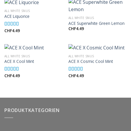
ALL WHITE SNUS
ACE Liquorice
ALL WHITE SNUS
ACE Superwhite Green Lemon
CHF
4.49
CHF
4.49
Rated
5.00
out of 5
ALL WHITE SNUS
ALL WHITE SNUS
ACE X Cool Mint
ACE X Cosmic Cool Mint
CHF
4.49
CHF
4.49
Rated
5.00
Rated
5.00
out of 5
out of 5
PRODUKTKATEGORIEN