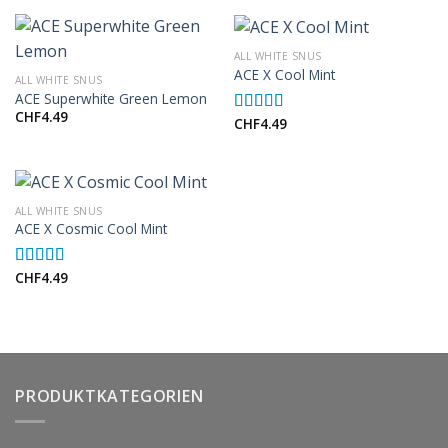
ALL WHITE SNUS
ACE X Cool Mint
ALL WHITE SNUS
ACE Superwhite Green Lemon
CHF
4.49
CHF
4.49
Rated
5.00
out of 5
ALL WHITE SNUS
ACE X Cosmic Cool Mint
CHF
4.49
Rated
5.00
out of 5
PRODUKTKATEGORIEN