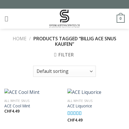
Skip
to
content
0
HOME
/
PRODUCTS TAGGED “BILLIG ACE SNUS
KAUFEN”
FILTER
ALL WHITE SNUS
ALL WHITE SNUS
ACE Cool Mint
ACE Liquorice
CHF
4.49
CHF
4.49
Rated
5.00
out of 5