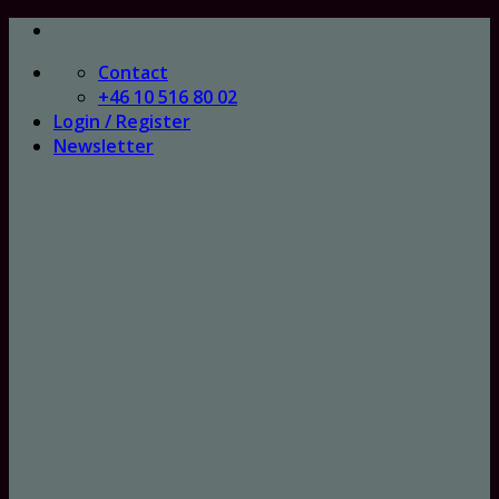
Skip
to
Contact
content
+46 10 516 80 02
Login / Register
Newsletter