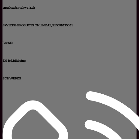
snuskaufenschweiz.ch
SWEDISHPRODUCTS ONLINE AB, SE5591835581
Box 613
531 16 Lidköping
SCHWEDEN