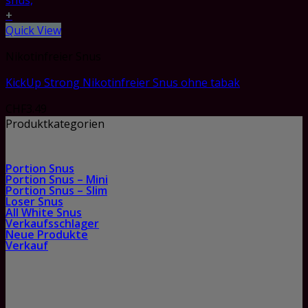
+
Quick View
Nikotinfreier Snus
KickUp Strong Nikotinfreier Snus ohne tabak
CHF
3.49
Produktkategorien
Portion Snus
Portion Snus – Mini
Portion Snus – Slim
Loser Snus
All White Snus
Verkaufsschlager
Neue Produkte
Verkauf