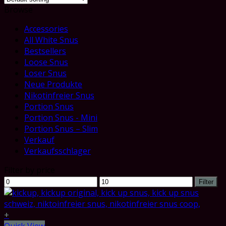
Browse
Accessories
All White Snus
Bestsellers
Loose Snus
Loser Snus
Neue Produkte
Nikotinfreier Snus
Portion Snus
Portion Snus - Mini
Portion Snus – Slim
Verkauf
Verkaufsschlager
Filter by price
Min
Max
Filter
price
price
+