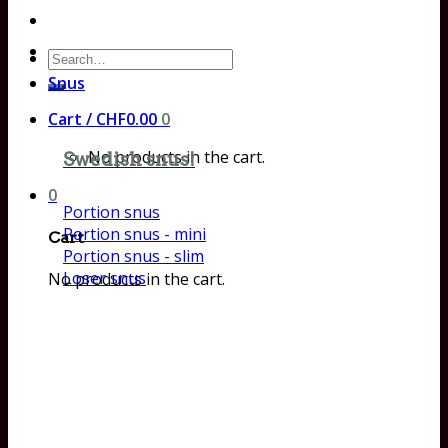
Search
for:
Snus
Cart /
CHF
0.00
0
No products in the cart.
Swedish snus!
0
Portion snus
Portion snus - mini
Cart
Portion snus - slim
Loser snus
No products in the cart.