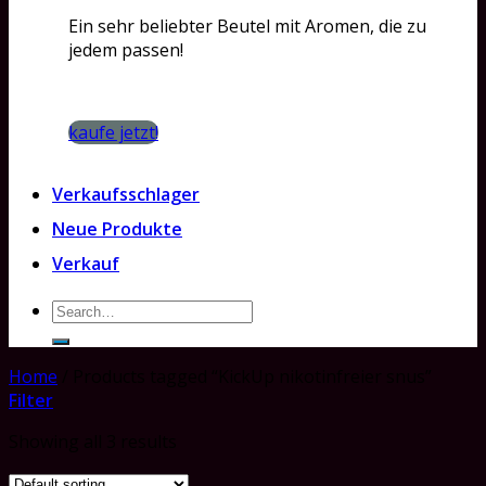
Ein sehr beliebter Beutel mit Aromen, die zu
jedem passen!
kaufe jetzt!
Verkaufsschlager
Neue Produkte
Verkauf
Search
for:
Home
/
Products tagged “KickUp nikotinfreier snus”
Filter
Showing all 3 results