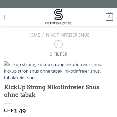
Skip
to
content
0
HOME
/
NIKOTINFREIER SNUS
FILTER
KickUp Strong Nikotinfreier Snus
ohne tabak
3.49
CHF