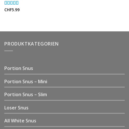
CHF
5.99
Rated
5.00
out of 5
PRODUKTKATEGORIEN
Portion Snus
Portion Snus – Mini
Portion Snus – Slim
Loser Snus
All White Snus