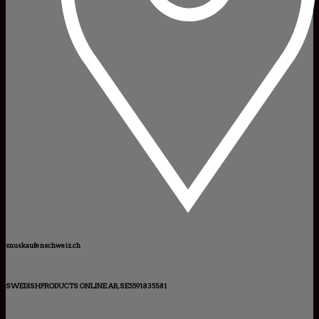
snuskaufenschweiz.ch
SWEDISHPRODUCTS ONLINE AB, SE5591835581