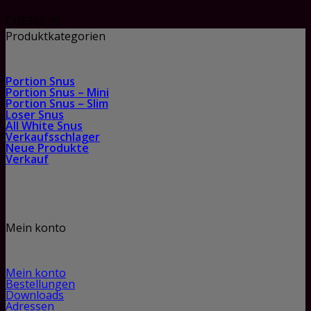
CHF
349.99
Produktkategorien
Portion Snus
Portion Snus – Mini
Portion Snus – Slim
Loser Snus
All White Snus
Verkaufsschlager
Neue Produkte
Verkauf
Mein konto
Mein konto
Bestellungen
Downloads
Adressen