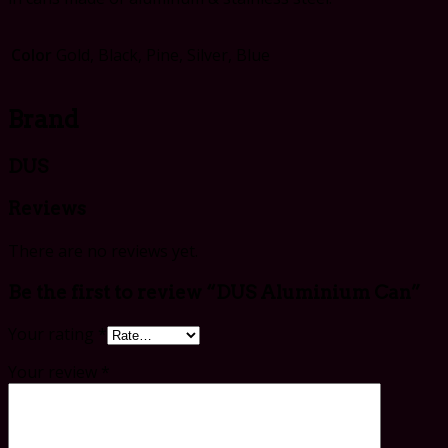
Color
Gold, Black, Pine, Silver, Blue
Brand
DUS
Reviews
There are no reviews yet.
Be the first to review “DUS Aluminium Can”
Your rating
*
Your review
*