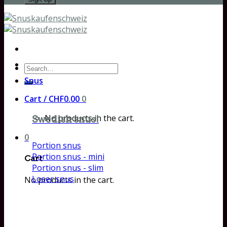
Search
for:
Snus
Cart /
CHF
0.00
0
No products in the cart.
Swedish snus!
0
Portion snus
Portion snus - mini
Cart
Portion snus - slim
Loser snus
No products in the cart.