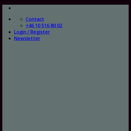
Skip
to
Contact
content
+46 10 516 80 02
Login / Register
Newsletter