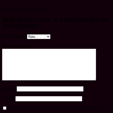
There are no reviews yet.
Be the first to review “G 4 Dark Frost Slim All
White Portion”
Your rating
*
Your review
*
Name
*
Email
*
Save my name, email, and website in this browser for