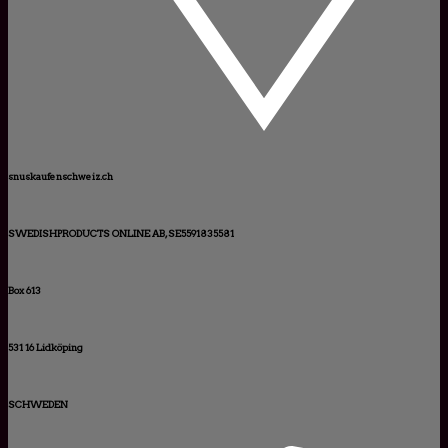
snuskaufenschweiz.ch
SWEDISHPRODUCTS ONLINE AB, SE5591835581
Box 613
531 16 Lidköping
SCHWEDEN