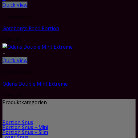
Quick View
Portion Snus
Göteborgs Rapé Portion
CHF
4.85
+
Quick View
Portion Snus
Odens Double Mint Extreme
CHF
4.20
Produktkategorien
Portion Snus
Portion Snus – Mini
Portion Snus – Slim
Loser Snus