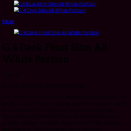
Filter
G 4 Dark Frost Slim All
White Portion
CHF
5.29
G 4 Dark Frost Slim All White Portion
Dies wird von erfrischenden Mentholnoten begleitet, die
nicht nur ein Gefühl von Stärke verleihen, sondern auch
ein sauberes Gefühl im Mund hinterlassen. Um das
abzurunden, enthält Dark Frost deutliche Noten von
dunklen Beeren, die beide Elemente von Süße, Frische
und Würze in einer köstlichen Dose vereinen.