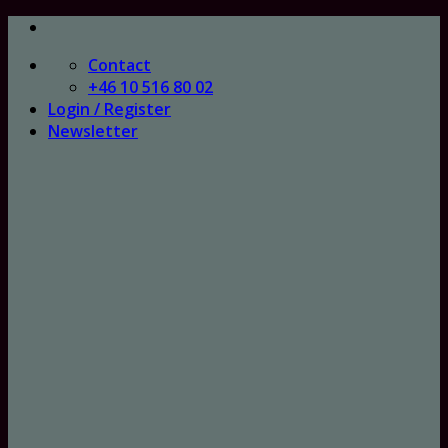
Skip
to
Contact
content
+46 10 516 80 02
Login / Register
Newsletter