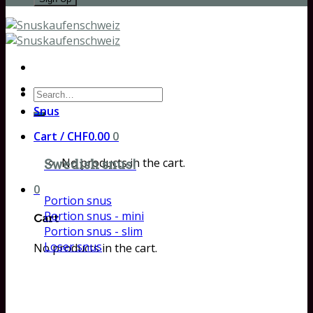
Search
for:
Snus
Cart /
CHF
0.00
0
No products in the cart.
Swedish snus!
0
Portion snus
Portion snus - mini
Cart
Portion snus - slim
Loser snus
No products in the cart.