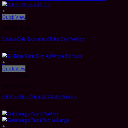
+
Quick View
Portion Snus
Odens Cold Extreme White Dry Portion
CHF
4.29
+
Quick View
Out of stock
Portion Snus
G4 Blue Mint Slim All White Portion
CHF
5.29
+