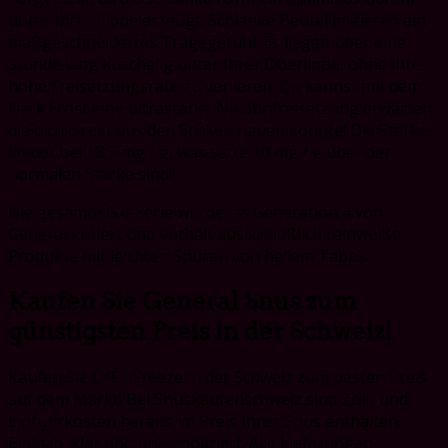
unter Ihrer Lippe erzeugt. Schlanke Beutel imitieren ein
maßgeschneidertes Tragegefühl. Es liegen über eine
Stunde lang kuschelig unter Ihrer Oberlippe, ohne ihre
hohe Freisetzungsrate zu verlieren. Du kannst mit dem
Dark Frost eine ultrastarke Nikotinfreisetzung erwarten,
die dich direkt aus den Socken hauen könnte! Die Stärke
landet bei 18,5 mg / g, was satte 10 mg / g über der
normalen Stärke sind!
Die gesamte G.4-Serie wurde als Generation 4 von
General kreiert und enthält ausschließlich reinweiße
Produkte mit leichten Spuren von hellem Tabak.
Kaufen Sie General Snus zum
günstigsten Preis in der Schweiz!
Kaufen Sie LYFT Freeze in der Schweiz zum besten Preis
auf dem Markt! Bei Snuskaufenschweiz sind Zoll- und
Einfuhrkosten bereits im Preis Ihres Snus enthalten.
Einfach, klar und unkompliziert. Alle Lieferungen