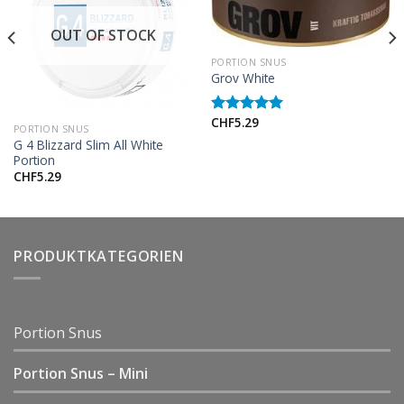
OUT OF STOCK
PORTION SNUS
Grov White
CHF
5.29
Rated
5.00
PORTION SNUS
out of 5
G 4 Blizzard Slim All White
Portion
CHF
5.29
PRODUKTKATEGORIEN
Portion Snus
Portion Snus – Mini