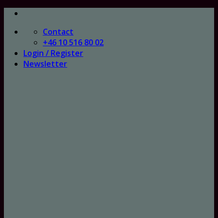
Skip
to
Contact
content
+46 10 516 80 02
Login / Register
Newsletter