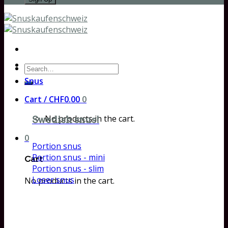
Search
for:
Snus
Cart /
CHF
0.00
0
No products in the cart.
Swedish snus!
0
Portion snus
Portion snus - mini
Cart
Portion snus - slim
Loser snus
No products in the cart.