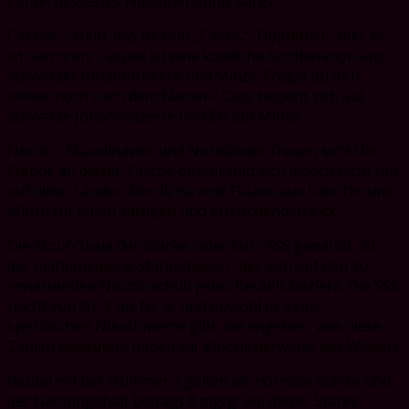
ein verbessertes Nikotinerlebnis sorgt.
Cassice – Nein, das ist kein „Cassis“-Tippfehler, aber es
ist nah dran! Cassice ist eine köstliche Kombination aus
schwarzer Johannisbeere und Minze. Fragst du dich
immer noch nach dem Namen? Cass bezieht sich auf
schwarze Johannisbeere und Eis auf Minze.
Nordic - Skandinavier und Nordländer freuen sich! Die
Freude an dieser Tasche beschränkt sich jedoch nicht nur
auf diese Länder. Nordic ist eine Fusion aus Lakritze und
Minze für einen salzigen und erfrischenden Kick.
Die Skruf-Skala der Stärke, oder kurz SSS genannt, ist
der markeneigene Stärkemesser, der sich auf den zu
erwartenden Nikotinschub jedes Beutels bezieht. Die SSS
reicht von Nr. 2 bis Nr. 5, und obwohl es keine
spezifischen Nikotinwerte gibt, die angeben, was diese
Zahlen bedeuten, haben wir glücklicherweise das Wissen!
Beutel mit der Nummer 2 gelten als normale Stärke und
der Nikotingehalt beträgt 8 mg/g. Bei dieser Stärke