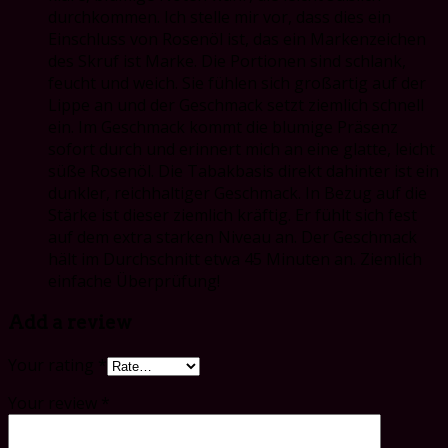
durchkommen. Ich stelle mir vor, dass dies ein
Einschluss von Rosenöl ist, das ein Markenzeichen
des Skruf ist Marke. Die Portionen sind schlank,
feucht und weich. Sie fühlen sich großartig auf der
Lippe an und der Geschmack setzt ziemlich schnell
ein. Im Geschmack kommt die blumige Präsenz
sofort durch und erinnert mich an eine glatte, leicht
süße Rosenöl. Die Tabakbasis direkt dahinter ist ein
dunkler, reichhaltiger Geschmack. In Bezug auf die
Stärke ist dieser ziemlich kräftig. Er fühlt sich fest
auf dem extra starken Niveau an. Der Geschmack
hält im Durchschnitt etwa 45 Minuten an. Ziemlich
einfache Überprüfung!
Add a review
Your rating
*
Your review
*