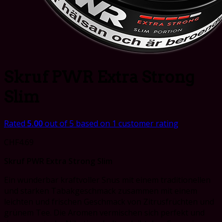
Skruf PWR Extra Strong
Slim
Rated
5.00
out of 5 based on
1
customer rating
CHF
4.69
Skruf PWR Extra Strong Slim
Ein wunderbar kraftvoller Snus mit einem traditionellen
und starken Tabakgeschmack zusammen mit einem
leichten und frischen Geschmack von Zitrusfrüchten und
grünem Tee. Die Aromen vermischen sich perfekt und