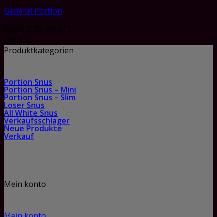
General Portion
Rated
5.00
out of 5
CHF
5.49
Produktkategorien
Portion Snus
Portion Snus – Mini
Portion Snus – Slim
Loser Snus
All White Snus
Verkaufsschlager
Neue Produkte
Verkauf
Mein konto
Mein konto