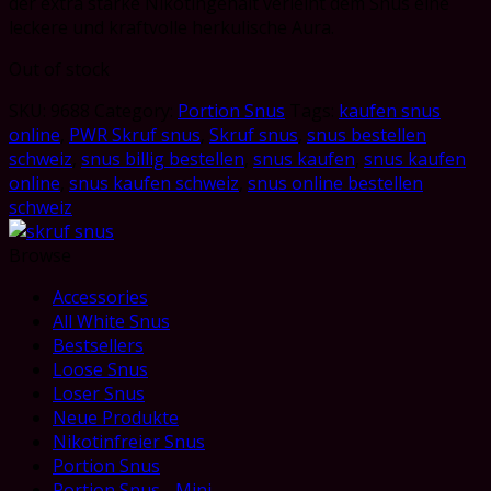
der extra starke Nikotingehalt verleiht dem Snus eine
leckere und kraftvolle herkulische Aura.
Out of stock
SKU:
9688
Category:
Portion Snus
Tags:
kaufen snus
online
,
PWR Skruf snus
,
Skruf snus
,
snus bestellen
schweiz
,
snus billig bestellen
,
snus kaufen
,
snus kaufen
online
,
snus kaufen schweiz
,
snus online bestellen
schweiz
Browse
Accessories
All White Snus
Bestsellers
Loose Snus
Loser Snus
Neue Produkte
Nikotinfreier Snus
Portion Snus
Portion Snus - Mini