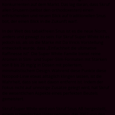
Konkurrenten auf dem Markt. Das lag daran, dass Skruf
allen Snusern (selbst den orthodoxesten) einen
erfrischenden und neuen Blick auf traditionellen Snus
bot, der einen Blick in die Zukunft warf.
In der Welt des tabakfreien Snus ist es die neue Norm,
anders und gewagt zu sein. Für Skruf Super White ist es
jedoch so, als ob die Marke mit Da Vincis Vorstellung
entwickelt wurde, dass „Einfachheit die ultimative
Raffinesse ist“. Die Super White-Familie bietet reine
Aromen in Slim- und Super-Slim-Formaten mit Stärken
von 8 bis 26 mg/g in Dosen mit poliertem,
minimalistischem Design. Während diese Punkte diese
Nicopod-Linie etwas alltäglich klingen lassen, ist die
Wahrheit, dass sie weit davon entfernt ist. Indem der
Fokus nicht auf unnötige Zusätze gelegt wird, hat Skruf
die wesentlichen Aspekte eines perfekten Beutels
gemeistert.
Skruf Super White wird von Skruf Snus AB hergestellt,
einem schwedischen Unternehmen, das 2002 von den