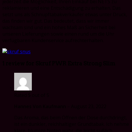
jederzeit die Möglichkeit, Ihren Einkauf bei NETS zu
reklamieren und eine Entschädigung zu erhalten. Das
setzt uns als Schnupftabakverkäufer etwas unter Druck,
das finden wir gut. Das bedeutet, dass wir immer
wachsam sind und ein hohes Maß an Sicherheit bei
unseren Lieferungen sowie einen rund um die Uhr
verfügbaren Kundenservice aufrechterhalten.
1 review for
Skruf PWR Extra Strong Slim
Rated
5
out of 5
Hannes Von Kaufmann
–
August 23, 2022
Das Aroma, das beim Öffnen der Dose durchdringt,
ist ein dunkler, reichhaltiger Grundtabak. Ich nehme
klare, blumige Noten wahr, die leicht süßlich