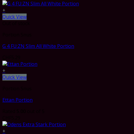
+
Quick View
Out of stock
Portion Snus
G 4 FU:ZN Slim All White Portion
CHF
5.29
+
Quick View
Portion Snus
Ettan Portion
Rated
5.00
out of 5
CHF
5.29
+