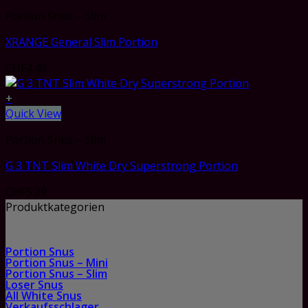
Portion Snus – Slim
XRANGE General Slim Portion
CHF
4.49
+
Quick View
Portion Snus – Slim
G 3 TNT Slim White Dry Superstrong Portion
CHF
5.29
Produktkategorien
Portion Snus
Portion Snus – Mini
Portion Snus – Slim
Loser Snus
All White Snus
Verkaufsschlager