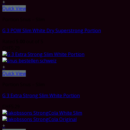
+
Quick View
Portion Snus – Slim
G 3 POW Slim White Dry Superstrong Portion
Rated
5.00
out of 5
CHF
5.29
+
Quick View
Portion Snus – Slim
G 3 Extra Strong Slim White Portion
CHF
5.29
+