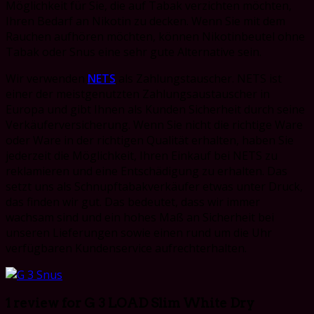
Möglichkeit für Sie, die auf Tabak verzichten möchten,
Ihren Bedarf an Nikotin zu decken. Wenn Sie mit dem
Rauchen aufhören möchten, können Nikotinbeutel ohne
Tabak oder Snus eine sehr gute Alternative sein.
Wir verwenden
NETS
als Zahlungstauscher. NETS ist
einer der meistgenutzten Zahlungsaustauscher in
Europa und gibt Ihnen als Kunden Sicherheit durch seine
Verkäuferversicherung. Wenn Sie nicht die richtige Ware
oder Ware in der richtigen Qualität erhalten, haben Sie
jederzeit die Möglichkeit, Ihren Einkauf bei NETS zu
reklamieren und eine Entschädigung zu erhalten. Das
setzt uns als Schnupftabakverkäufer etwas unter Druck,
das finden wir gut. Das bedeutet, dass wir immer
wachsam sind und ein hohes Maß an Sicherheit bei
unseren Lieferungen sowie einen rund um die Uhr
verfügbaren Kundenservice aufrechterhalten.
1 review for
G 3 LOAD Slim White Dry