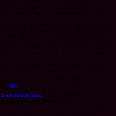
mit dem beliebten würzigen Tabak-, Bergamotte- und
Zitrusgeschmacksprofil von General zusammen mit
anderen einzigartigen Geschmacksrichtungen wie Tee
und Vanille in einem Slim- oder Super-Slim-Format mit
einem höheren Nikotingehalt Inhalt und minimales
Tropfen. Der Feuchtigkeitsgehalt der Portionen wird mit
27,5 % schlanken weißen Trockenportionen und 46,5 %
Original mit unterschiedlichen Nikotin- und
Geschmacksfreisetzungen für die Wünsche aller Snuser
angeboten. Immer noch nicht überzeugt? Wir dachten,
dass wir uns diese bis zum Schluss aufheben – aufgrund
der Größe der Super-Slim G.3-Produkte finden Sie 30
Portionen in einer Dose statt 24!
Snus günstig kaufen in der Schweiz! Schnelle Lieferung
mit
UPS
! Alle Preise inklusive Zoll und Mehrwertsteuer!
SnuskaufenSchweiz
hat ein Sortiment von über 300
Snusprodukten. Wir verkaufen Snus mit und ohne Tabak.
Die neuen Nikotinbeutel ohne Tabak erfreuen sich
großer Beliebtheit in der Schweiz und sind eine