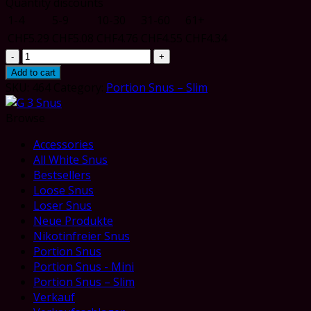
Quantity discounts
1-4
5-9
10-30
31-60
61+
CHF
5.29
CHF
5.08
CHF
4.76
CHF
4.55
CHF
4.34
G
3
Add to cart
LOAD
SKU:
464
Category:
Portion Snus – Slim
Slim
White
Browse
Dry
Accessories
Superstrong
All White Snus
Portion
Bestsellers
quantity
Loose Snus
Loser Snus
Neue Produkte
Nikotinfreier Snus
Portion Snus
Portion Snus - Mini
Portion Snus – Slim
Verkauf