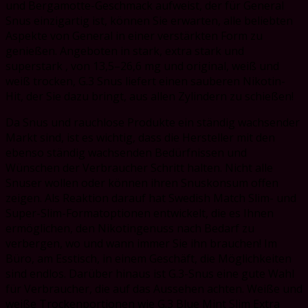
und Bergamotte-Geschmack aufweist, der für General
Snus einzigartig ist, können Sie erwarten, alle beliebten
Aspekte von General in einer verstärkten Form zu
genießen. Angeboten in stark, extra stark und
superstark , von 13,5–26,6 mg und original, weiß und
weiß trocken, G.3 Snus liefert einen sauberen Nikotin-
Hit, der Sie dazu bringt, aus allen Zylindern zu schießen!
Da Snus und rauchlose Produkte ein ständig wachsender
Markt sind, ist es wichtig, dass die Hersteller mit den
ebenso ständig wachsenden Bedürfnissen und
Wünschen der Verbraucher Schritt halten. Nicht alle
Snuser wollen oder können ihren Snuskonsum offen
zeigen. Als Reaktion darauf hat Swedish Match Slim- und
Super-Slim-Formatoptionen entwickelt, die es Ihnen
ermöglichen, den Nikotingenuss nach Bedarf zu
verbergen, wo und wann immer Sie ihn brauchen! Im
Büro, am Esstisch, in einem Geschäft, die Möglichkeiten
sind endlos. Darüber hinaus ist G.3-Snus eine gute Wahl
für Verbraucher, die auf das Aussehen achten. Weiße und
weiße Trockenportionen wie G.3 Blue Mint Slim Extra