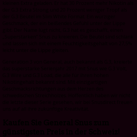
kleinen Extra geladen. Er hat 30 Prozent mehr Nikotin als
der G.3 Extra Strong und 20 Prozent weniger Tropf als
der G.3 Beutel im Slim White Format. Ein würziger
Geschmack, der ein beißendes Gefühl unter der Lippe
gibt. Der Name lügt nicht, G.3 hat es geschafft, einen
„Superstarken“ Snus zu kreieren. Die Beutel sind schlank
und lassen sich mit einem Feuchtigkeitsgehalt von 27,5%
leicht unter die Lippe gleiten.
Generation 3 von General, auch bekannt als G.3, kreierte
das superstarke Serienjahr 2017 mit Snus wie G.3 Volt,
G.3 Wire und G.3 Load, die alle für ihren hohen
Nikotingehalt bekannt sind. Mit einzigartigen
Geschmacksrichtungen aus dem Herzen des
schwedischen Streichholzes. Hoffentlich haben wir nicht
die letzte dieser Serie gesehen, wir bei Snusdirect freuen
uns auf all ihre zukünftige Kreativität.
Kaufen Sie General Snus zum
günstigsten Preis in der Schweiz!