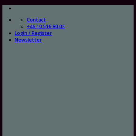
Skip
to
Contact
content
+46 10 516 80 02
Login / Register
Newsletter