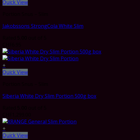
Quick View
Portion Snus – Slim
Jakobssons StrongCola White Slim
Rated
5.00
out of 5
CHF
6.95
+
Quick View
Portion Snus – Slim
Siberia White Dry Slim Portion 500g box
Rated
5.00
out of 5
CHF
1,299.00
+
Quick View