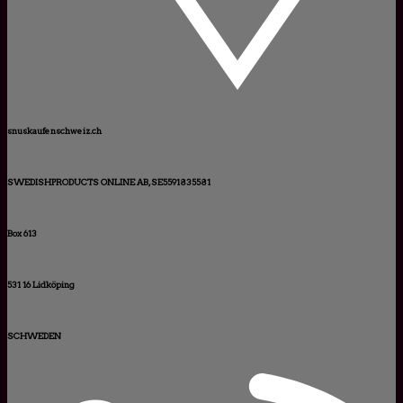
snuskaufenschweiz.ch
SWEDISHPRODUCTS ONLINE AB, SE5591835581
Box 613
531 16 Lidköping
SCHWEDEN