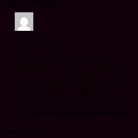
Superstrong Portion
Rated
5
out of 5
Hannes Von Kaufmann
–
August 24, 2022
Allgemeines G.3 LOAD Slim White Dry Super Strong
ist eine Erweiterung der G.3 Super Strong-Serie von
Swedish Match. Mit 30 % mehr Nikotin als das
reguläre G.3 Extra Strong liefert G.3 LOAD einen
brennenden Effekt und ein stechendes „Beißen-
unter-der-Lippe“-Gefühl. Die Slim White Dry-
Portionen garantieren eine lang anhaltende
Freisetzung des erfrischenden Eukalyptus- und
Lakritzgeschmacks, während sie diskret unter Ihrer
Oberlippe sitzen.
Add a review