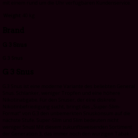
mit einem rund um die Uhr verfügbaren Kundenservice.
Weight
40 kg
Brand
G 3 Snus
G 3 Snus
G 3 Snus
G.3 Snus ist eine moderne Variante des beliebten General
Snus. Schlanker, weniger Tropfen und eine höhere
Nikotinabgabe. Für den Snuser, der eine diskrete
Nikotinbefriedigung sucht, bringt das „Super-Slim-
Format“ von G.3 den unbemerkten Snuskonsum auf die
nächste Stufe. Super-Slim und Slim bedeuten nicht
weniger Snus! Mit diesem zukunftsweisenden Sortiment
der Generation 3, das immer noch den würzigen Tabak-