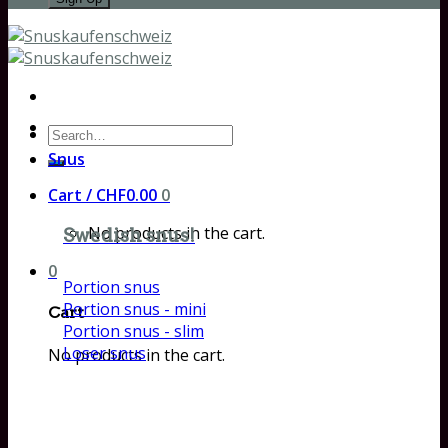
Search
for:
Snus
Cart /
CHF
0.00
0
No products in the cart.
Swedish snus!
0
Portion snus
Portion snus - mini
Cart
Portion snus - slim
Loser snus
No products in the cart.