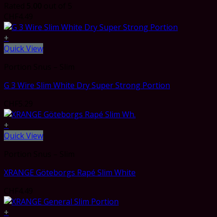
Rated
5.00
out of 5
CHF
4.49
+
Quick View
Portion Snus – Slim
G 3 Wire Slim White Dry Super Strong Portion
CHF
5.29
+
Quick View
Portion Snus – Slim
XRANGE Göteborgs Rapé Slim White
CHF
4.49
+