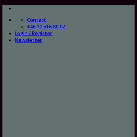
Skip
to
Contact
content
+46 10 516 80 02
Login / Register
Newsletter