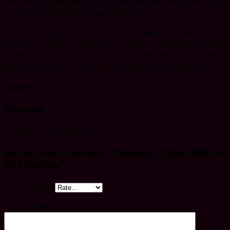
Bestellung jederzeit bei uns reklamieren und Ihren Kauf
zurückerstattet bekommen können.
Kaufen Sie günstigen Snus bei Snuskaufenschweiz.ch,
dem besten Snus-Laden der Schweiz. Snuskaufenschweiz
ist
ein Geschäft, das den Kunden in den Mittelpunkt stellt
mit einem rund um die Uhr verfügbaren Kundenservice.
Weight
40 kg
Reviews
There are no reviews yet.
Be the first to review “Thunder X Slim White
Dry Portion”
Your rating
*
Your review
*