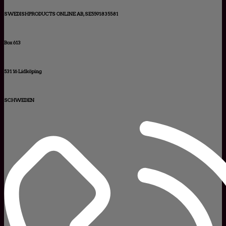
SWEDISHPRODUCTS ONLINE AB, SE5591835581
Box 613
531 16 Lidköping
SCHWEDEN