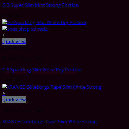
G 3 Super Slim Mint Strong Portion
CHF
5.29
+
Quick View
Out of stock
Portion Snus – Slim
G.3 Sparkling Slim White Dry Portion
CHF
5.29
+
Quick View
Portion Snus – Slim
XRANGE Göteborgs Rapé Slim White Strong