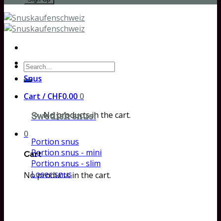
Search
for:
Snus
Cart /
CHF
0.00
0
No products in the cart.
Swedish snus!
0
Portion snus
Portion snus - mini
Cart
Portion snus - slim
Loser snus
No products in the cart.