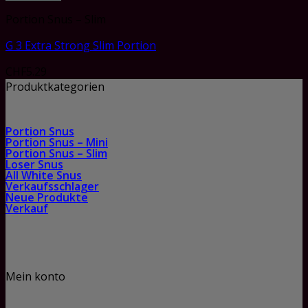
Portion Snus – Slim
G 3 Extra Strong Slim Portion
CHF
5.29
Produktkategorien
Portion Snus
Portion Snus – Mini
Portion Snus – Slim
Loser Snus
All White Snus
Verkaufsschlager
Neue Produkte
Verkauf
Mein konto