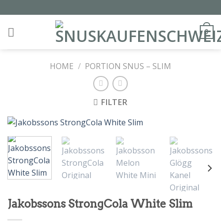
Skip
to
content
0
HOME
/
PORTION SNUS – SLIM
FILTER
Jakobssons StrongCola White Slim