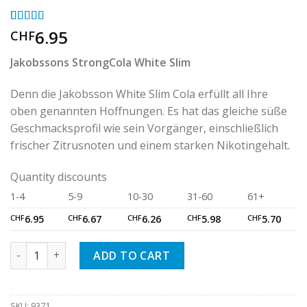
Rated
1
6.95
5.00
CHF
out of 5
based on
Jakobssons StrongCola White Slim
customer
rating
Denn die Jakobsson White Slim Cola erfüllt all Ihre
oben genannten Hoffnungen. Es hat das gleiche süße
Geschmacksprofil wie sein Vorgänger, einschließlich
frischer Zitrusnoten und einem starken Nikotingehalt.
Quantity discounts
1-4
5-9
10-30
31-60
61+
CHF
6.95
CHF
6.67
CHF
6.26
CHF
5.98
CHF
5.70
Jakobssons StrongCola White Slim quantity
ADD TO CART
SKU:
9371