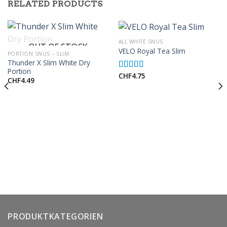
RELATED PRODUCTS
ALL WHITE SNUS
OUT OF STOCK
VELO Royal Tea Slim
PORTION SNUS – SLIM
Thunder X Slim White Dry
Portion
CHF
4.75
Rated
5.00
CHF
4.49
out of 5
PRODUKTKATEGORIEN