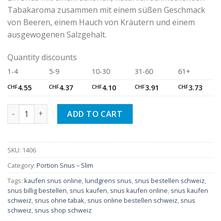
Tabakaroma zusammen mit einem süßen Geschmack
von Beeren, einem Hauch von Kräutern und einem
ausgewogenen Salzgehalt.
Quantity discounts
1-4
5-9
10-30
31-60
61+
CHF
4.55
CHF
4.37
CHF
4.10
CHF
3.91
CHF
3.73
Lundgrens Skåne Slim quantity
ADD TO CART
SKU:
1406
Category:
Portion Snus – Slim
Tags:
kaufen snus online
,
lundgrens snus
,
snus bestellen schweiz
,
snus billig bestellen
,
snus kaufen
,
snus kaufen online
,
snus kaufen
schweiz
,
snus ohne tabak
,
snus online bestellen schweiz
,
snus
schweiz
,
snus shop schweiz