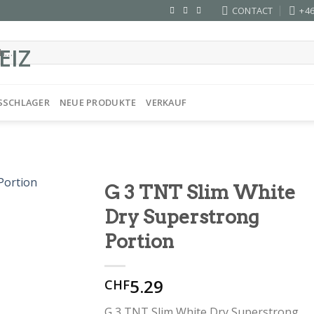
CONTACT
+46
SSCHLAGER
NEUE PRODUKTE
VERKAUF
G 3 TNT Slim White
Dry Superstrong
Portion
5.29
CHF
G 3 TNT Slim White Dry Superstrong