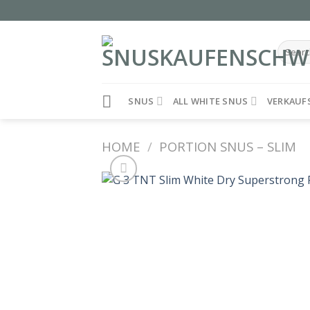
Skip
to
content
Search
for:
SNUS
ALL WHITE SNUS
VERKAUF
HOME
/
PORTION SNUS – SLIM