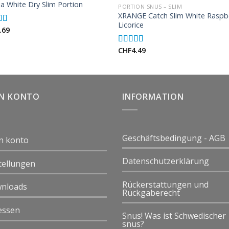
ia White Dry Slim Portion
PORTION SNUS – SLIM
XRANGE Catch Slim White Raspb
Licorice
.69
d
5.00
f 5
CHF
4.49
Rated
5.00
out of 5
IN KONTO
INFORMATION
Geschäftsbedingung - AGB
n konto
Datenschutzerklärung
tellungen
Rückerstattungen und
nloads
Rückgaberecht
essen
Snus! Was ist Schwedischer
snus?