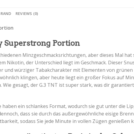
BRAND
REVIEWS (0)
ortion
 Superstrong Portion
chiedenen Minzgeschmacksrichtungen, aber dieses Mal hat si
em Nikotin, der Unterschied liegt im Geschmack. Dieser Snus
ter und würziger Tabakcharakter mit Elementen von grünen 
öhnlich klingen, aber heute liegt ein großer Fokus auf Mi
ie gesagt, der G.3 TNT ist super stark, was dir garantiert d
ie haben ein schlankes Format, wodurch sie gut unter die Li
nnoch, dass sie durch das außergewöhnliche eisige Brennen
tbarkeit, sodass Sie jede Minute in vollen Zügen genießen 