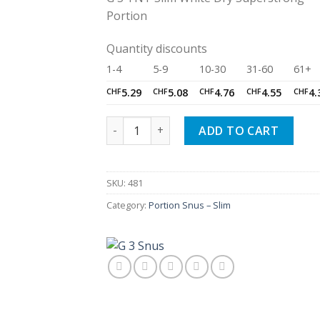
Portion
Quantity discounts
1-4
5-9
10-30
31-60
61+
CHF
5.29
CHF
5.08
CHF
4.76
CHF
4.55
CHF
4.
G 3 TNT Slim White Dry Superstrong Porti
ADD TO CART
SKU:
481
Category:
Portion Snus – Slim