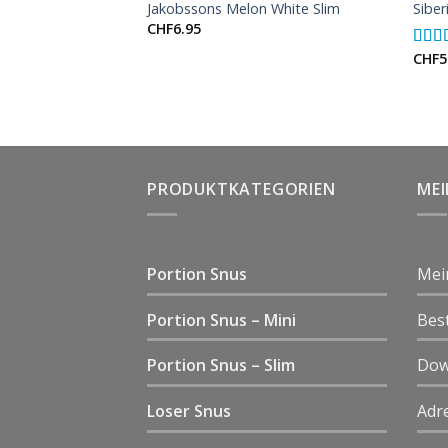
Jakobssons Melon White Slim
Siber
M
CHF
6.95
te Dry Superstrong
CHF
5
Rate
out o
PRODUKTKATEGORIEN
ME
Portion Snus
Mei
Portion Snus – Mini
Bes
Portion Snus – Slim
Dow
Loser Snus
Adr