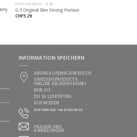
PORTION SNUS – SLIM
erry
G 3 Original Slim Strong Portion
CHF
5.29
INFORMATION SPEICHERN
SNUSKAUFENSCHWEIZ.CH
SWEDISHPRODUCTS
ONLINE AB, SE5591835581
BOX 613
531 16 LIDKÖPING
SCHWEDEN
RUF UNS AN: +46 10 516 80 02
FRAGEN UND
ANREGUNGEN