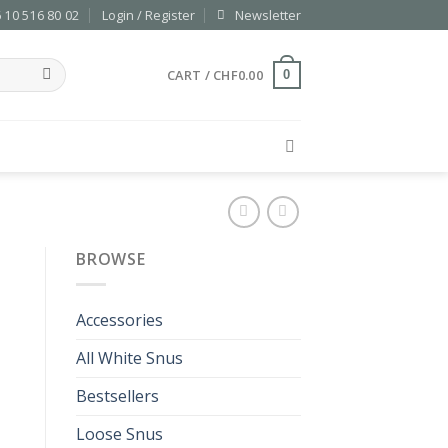
 10 516 80 02
Login / Register
Newsletter
CART /
CHF
0.00
0
BROWSE
Accessories
All White Snus
Bestsellers
Loose Snus