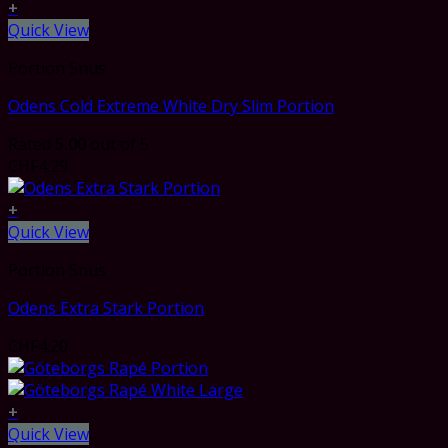
+
Quick View
Portion Snus
Odens Cold Extreme White Dry Slim Portion
Rated
5.00
out of 5
CHF
4.29
+
Quick View
Portion Snus
Odens Extra Stark Portion
CHF
4.20
+
Quick View