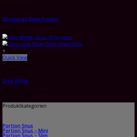
Portion Snus
Göteborgs Rapé Portion
CHF
4.85
+
Quick View
Portion Snus
Grov White
Rated
5.00
out of 5
CHF
5.29
Produktkategorien
Portion Snus
Portion Snus – Mini
Portion Snus – Slim