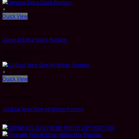
+
Quick View
Portion Snus
General Extra Stark Portion
Rated
5.00
out of 5
CHF
5.49
+
Quick View
Out of stock
Portion Snus
G4 Blue Mint Slim All White Portion
CHF
5.29