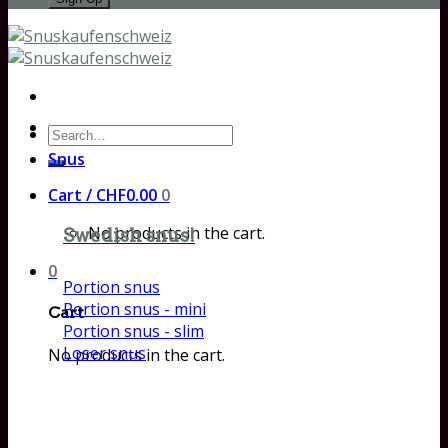
Search
for:
Snus
Cart /
CHF
0.00
0
No products in the cart.
Swedish snus!
0
Portion snus
Portion snus - mini
Cart
Portion snus - slim
Loser snus
No products in the cart.