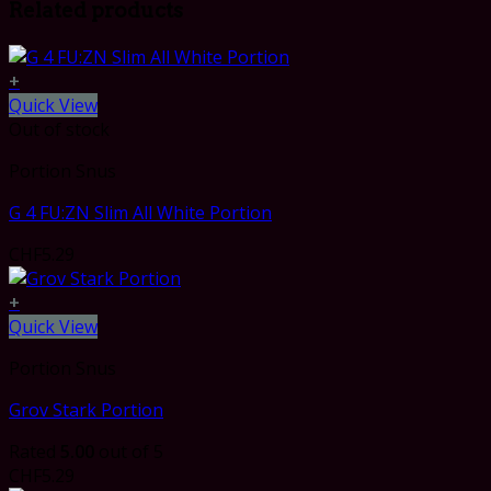
Related products
+
Quick View
Out of stock
Portion Snus
G 4 FU:ZN Slim All White Portion
CHF
5.29
+
Quick View
Portion Snus
Grov Stark Portion
Rated
5.00
out of 5
CHF
5.29