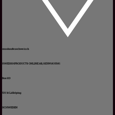
snuskaufenschweiz.ch
SWEDISHPRODUCTS ONLINE AB, SE5591835581
Box 613
531 16 Lidköping
SCHWEDEN