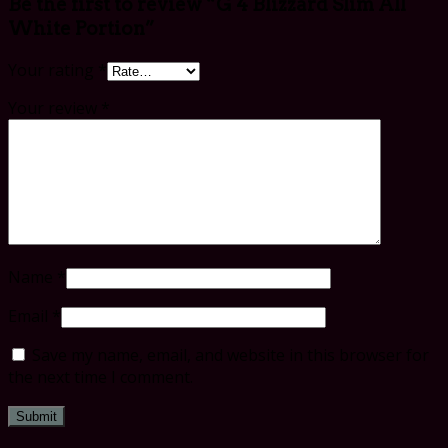
Be the first to review “G 4 Blizzard Slim All
White Portion”
Your rating
*
Your review
*
Name
*
Email
*
Save my name, email, and website in this browser for
the next time I comment.