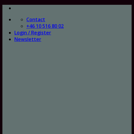
Skip
to
Contact
content
+46 10 516 80 02
Login / Register
Newsletter