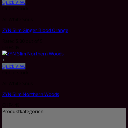
Quick View
Out of stock
All White Snus
ZYN Slim Ginger Blood Orange
Rated
5.00
out of 5
CHF
4.49
+
Quick View
Out of stock
All White Snus
ZYN Slim Northern Woods
CHF
4.49
Produktkategorien