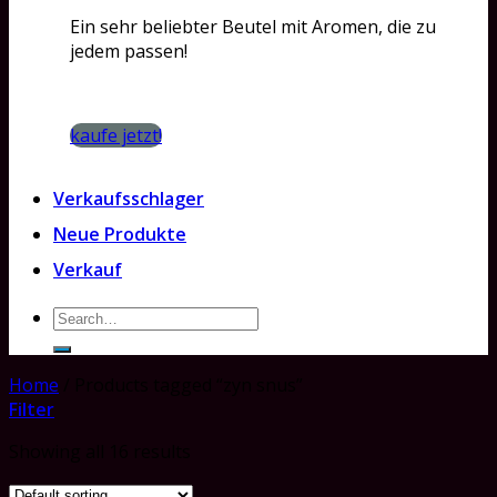
Ein sehr beliebter Beutel mit Aromen, die zu
jedem passen!
kaufe jetzt!
Verkaufsschlager
Neue Produkte
Verkauf
Search
for:
Home
/
Products tagged “zyn snus”
Filter
Showing all 16 results