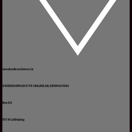
snuskaufenschweiz.ch
SWEDISHPRODUCTS ONLINE AB, SE5591835581
Box 613
531 16 Lidköping