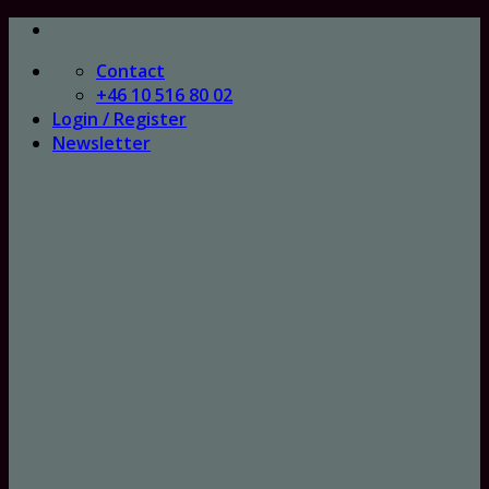
Skip
to
Contact
content
+46 10 516 80 02
Login / Register
Newsletter