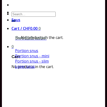
Search
for:
Snus
Cart /
CHF
0.00
0
No products in the cart.
Swedish snus!
0
Portion snus
Portion snus - mini
Cart
Portion snus - slim
Loser snus
No products in the cart.