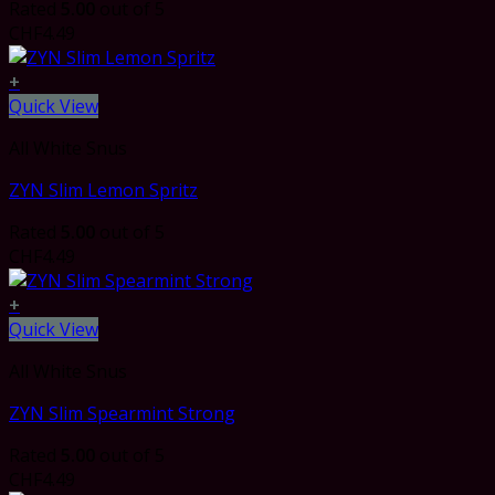
Rated
5.00
out of 5
CHF
4.49
+
Quick View
All White Snus
ZYN Slim Lemon Spritz
Rated
5.00
out of 5
CHF
4.49
+
Quick View
All White Snus
ZYN Slim Spearmint Strong
Rated
5.00
out of 5
CHF
4.49