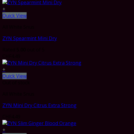
+
Quick View
All White Snus
ZYN Spearmint Mini Dry
Rated
5.00
out of 5
CHF
4.49
+
Quick View
Out of stock
All White Snus
ZYN Mini Dry Citrus Extra Strong
CHF
4.49
+