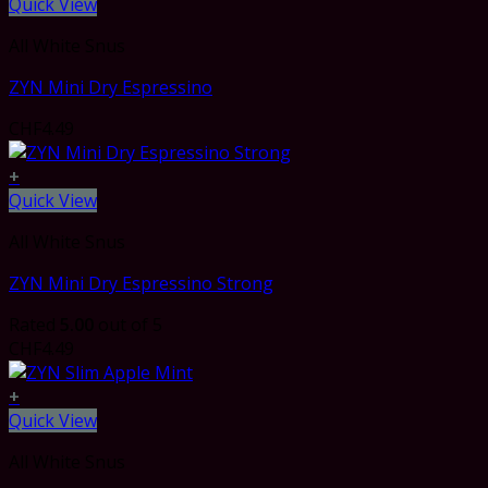
Quick View
All White Snus
ZYN Mini Dry Espressino
CHF
4.49
+
Quick View
All White Snus
ZYN Mini Dry Espressino Strong
Rated
5.00
out of 5
CHF
4.49
+
Quick View
All White Snus