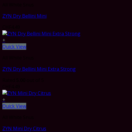
All White Snus
ZYN Dry Bellini Mini
CHF
4.49
+
Quick View
All White Snus
ZYN Dry Bellini Mini Extra Strong
Rated
5.00
out of 5
CHF
4.49
+
Quick View
All White Snus
ZYN Mini Dry Citrus