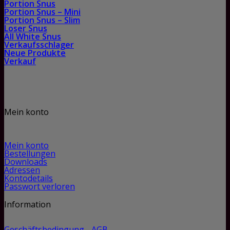
Portion Snus
Portion Snus – Mini
Portion Snus – Slim
Loser Snus
All White Snus
Verkaufsschlager
Neue Produkte
Verkauf
Mein konto
Mein konto
Bestellungen
Downloads
Adressen
Kontodetails
Passwort verloren
Information
Geschäftsbedingung - AGB