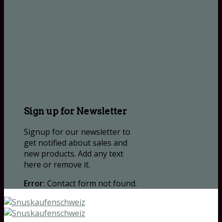
Sign up for Newsletter
Signup for our newsletter to
get notified about sales and
new products. Add any text
here or remove it.
Error:
Contact form not found.