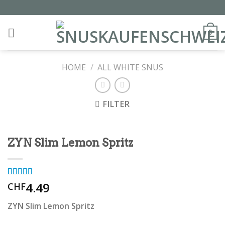
Skip
to
content
0
HOME
/
ALL WHITE SNUS
FILTER
ZYN Slim Lemon Spritz
Rated
1
4.49
5.00
CHF
out of 5
based on
ZYN Slim Lemon Spritz
customer
rating