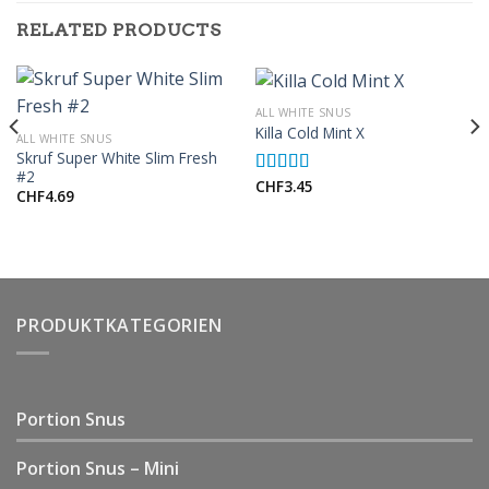
RELATED PRODUCTS
ALL WHITE SNUS
Killa Cold Mint X
ALL WHITE SNUS
Skruf Super White Slim Fresh
#2
CHF
3.45
Rated
5.00
CHF
4.69
out of 5
PRODUKTKATEGORIEN
Portion Snus
Portion Snus – Mini