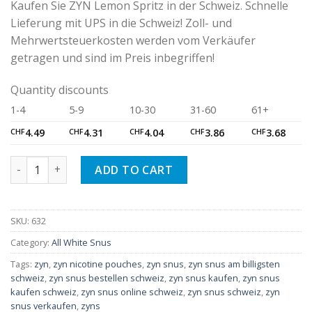
Kaufen Sie ZYN Lemon Spritz in der Schweiz. Schnelle
Lieferung mit UPS in die Schweiz! Zoll- und
Mehrwertsteuerkosten werden vom Verkäufer
getragen und sind im Preis inbegriffen!
Quantity discounts
1-4
5-9
10-30
31-60
61+
CHF
4.49
CHF
4.31
CHF
4.04
CHF
3.86
CHF
3.68
ZYN Slim Lemon Spritz quantity
ADD TO CART
SKU:
632
Category:
All White Snus
Tags:
zyn
,
zyn nicotine pouches
,
zyn snus
,
zyn snus am billigsten
schweiz
,
zyn snus bestellen schweiz
,
zyn snus kaufen
,
zyn snus
kaufen schweiz
,
zyn snus online schweiz
,
zyn snus schweiz
,
zyn
snus verkaufen
,
zyns