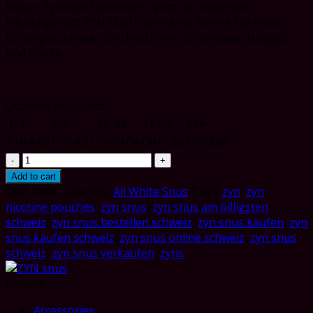
Neuer Zyn Mini Espressino, jetzt mit höherem
Nikotingehalt! ZYN Mini Espressino Strong hat einen
Kaffeegeschmack, durchsetzt mit Schokolade, Nougat
und Vanille.
Quantity discounts
1-4
5-9
10-30
31-60
61+
CHF
4.49
CHF
4.31
CHF
4.04
CHF
3.86
CHF
3.68
ZYN
Mini
Add to cart
Dry
SKU:
7830
Category:
All White Snus
Tags:
zyn
,
zyn
Espressino
nicotine pouches
,
zyn snus
,
zyn snus am billigsten
Strong
schweiz
,
zyn snus bestellen schweiz
,
zyn snus kaufen
,
zyn
quantity
snus kaufen schweiz
,
zyn snus online schweiz
,
zyn snus
schweiz
,
zyn snus verkaufen
,
zyns
Browse
Accessories