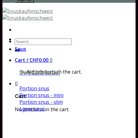
Search
for:
Snus
Cart /
CHF
0.00
0
No products in the cart.
Swedish snus!
0
Portion snus
Portion snus - mini
Cart
Portion snus - slim
Loser snus
No products in the cart.