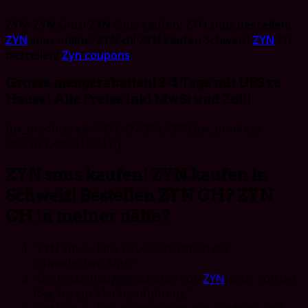
ZYN! ZYN Snus! ZYN Snus kaufen! ZYN snus bestellen!
ZYN
snus online! ZYN ch! ZYN kaufen Schweiz!
ZYN
CH
bestellen!
Zyn coupons
Grosse mengerabatten! 2-3 Tage mit UPS zu
Hause! Alle Preise inkl MwSt und Zoll!
[ux_products ids="433,427,398,439"] [ux_products
ids="421,409,412,441"]
ZYN snus kaufen! ZYN kaufen in
Schweiz! Bestellen ZYN CH? ZYN
CH in meiner nähe?
"ZYN Snus - Eine neue Generation des
schwedischen Snus"
"Die Entstehungsgeschichte von
ZYN
Snus: von der
Idee bis zur Markteinführung"