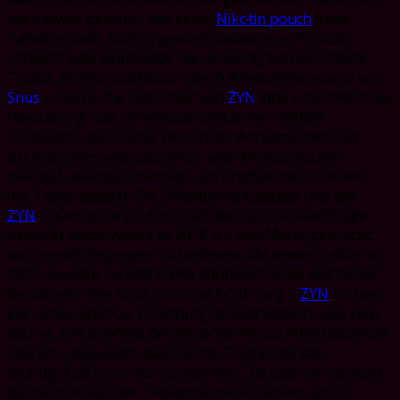
nach etwas gesehnt, das einen
Nikotin pouch
ohne
Tabak enthält. Nicht irgendein tabakfreies Produkt,
sondern eine Alternative, die in Bezug auf Geschmack,
Textur, Aroma und Rausch die Zufriedenheitsmarke wie
Snus
erreicht. Die Hersteller von
ZYN
sind erfahren in der
Herstellung von tabakfreien und tabakhaltigen
Produkten, daher sind sie sich der Ähnlichkeiten und
Unterschiede zwischen Snus- und Nikotinbeuteln
bewusst, was dazu beiträgt, ein Produkt herzustellen,
das Tabak imitiert. Die Öffentlichkeit sprach und das
ZYN
-Team hörte zu. Kurz nachdem syn die Nachfrage
bemerkt hatte, wurde es 2018 auf den Markt gebracht,
um speziell diejenigen zu bedienen, die keinen Tabak in
ihren Beuteln suchen. Diese bahnbrechende Marke bot
Benutzern: Eine Snus-ähnliche Erfahrung –
ZYN
ist zwar
kein Snus, aber die Erfahrung ist sehr ähnlich, was viele
suchen. Die in jedem Beutel verwendeten Pflanzenfasern
sind so ausgewählt, dass sie die Textur und das
Mundgefühl von Snus nachahmen. Darüber hinaus wird
das Nikotin aus der Tabakpflanze extrahiert, um ein