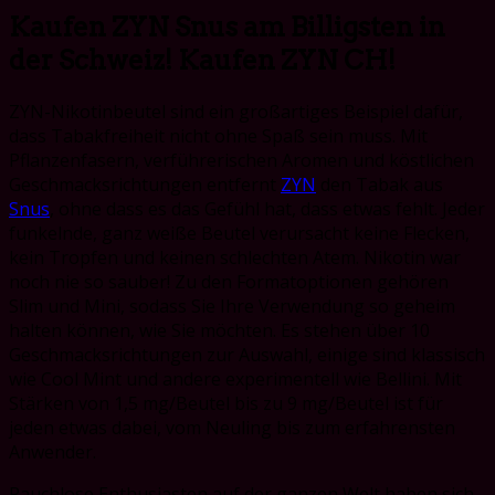
Kaufen ZYN Snus am Billigsten in
der Schweiz! Kaufen ZYN CH!
ZYN-Nikotinbeutel sind ein großartiges Beispiel dafür,
dass Tabakfreiheit nicht ohne Spaß sein muss. Mit
Pflanzenfasern, verführerischen Aromen und köstlichen
Geschmacksrichtungen entfernt
ZYN
den Tabak aus
Snus
, ohne dass es das Gefühl hat, dass etwas fehlt. Jeder
funkelnde, ganz weiße Beutel verursacht keine Flecken,
kein Tropfen und keinen schlechten Atem. Nikotin war
noch nie so sauber! Zu den Formatoptionen gehören
Slim und Mini, sodass Sie Ihre Verwendung so geheim
halten können, wie Sie möchten. Es stehen über 10
Geschmacksrichtungen zur Auswahl, einige sind klassisch
wie Cool Mint und andere experimentell wie Bellini. Mit
Stärken von 1,5 mg/Beutel bis zu 9 mg/Beutel ist für
jeden etwas dabei, vom Neuling bis zum erfahrensten
Anwender.
Rauchlose Enthusiasten auf der ganzen Welt haben sich