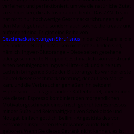
verfeinert und perfektioniert, um wie die natürliche Zutat
zu schmecken, die als Inspiration diente. Das ZYN-Team
hat nicht nur hochwertige Geschmacksrichtungen auf
den Markt gebracht, sondern auch solche, die kreativ und
aufregend sind. Es gibt eine Reihe von
Geschmacksrichtungen Skruf snus
in der ZYN-Familie, die
bei anderen Nicopod-Marken nicht oft zu finden sind,
nämlich: Ingwer-Blutorange – Diese selten gesehene
oder geschmeckte Nicopod-Geschmacksfusion verströmt
einen beruhigenden Ingwer-Hitze-Kick und eine zum
Lächeln bringende Süße der Blutorange. Es war der erste
Beutel dieser Geschmacksrichtung, der auf den Markt
kam, und die Verbraucher genießen ihn seitdem!
Espressino – Ja, es gibt andere Kaffeebeutel, aber keinen
wie diesen. Espresso kombiniert den morgendlichen
Motivatorgeschmack eines frisch gebrühten Espressos
mit der Süße und Reichhaltigkeit von Schokolade und
Nougat. Einfach göttlich! Bellini - Angesichts des von
Getränken inspirierten Beutelwahns wurde Bellini
geboren. Wenn Sie dieses Getränk nicht kennen, es ist