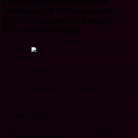
ZYN snus nikotingehalt! ZYN
nikotingehalt! ZYN snus kaufen!
ZYN CH bestellen! ZYN snus CH!
ZYN in meiner nähe?
[caption id="attachment_2029" align="alignnone"
width="711"]
ZYN in meiner
nähe[/caption]
Die beliebtesten Geschmacksrichtungen sind ZYN Cool
Mint, Citrus, ZYN Apple Mint und ZYN Ginger Espressino.
Der Geschmack, der sich am meisten verkauft, ist ZYN
Cool Mint.
ZYN Snus kaufen am Billigsten in der Schweiz!
Wir haben dem hochgelobten Swedish Match die ZYN-
Nikotinbeutel zu verdanken. Das Unternehmen wurde
1906 gegründet, daher ist das schwedische Match-Team
in der rauchfreien Branche kein Unbekannter. Ihr
Hauptsitz befindet sich in Stockholm, Schweden, dem
Land, aus dem Snus und sein tabakfreies Gegenstück