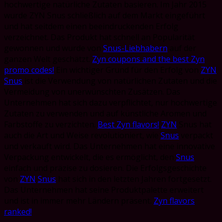
hochwertige natürliche Zutaten basieren. Im Jahr 2015
wurde ZYN Snus schließlich auf dem Markt eingeführt
und hat seitdem einen beeindruckenden Erfolg
verzeichnet. Das Produkt hat schnell an Popularität
gewonnen und wurde von
Snus-Liebhabern
auf der
ganzen Welt geschätzt.
Zyn coupons and the best Zyn
promo codes!
Ein wichtiger Grund für den Erfolg von
ZYN
Snus
ist die Verwendung von natürlichen Zutaten und die
Vermeidung von unerwünschten Zusätzen. Das
Unternehmen hat sich dazu verpflichtet, nur hochwertige
Zutaten zu verwenden und auf künstliche Aromen und
Farbstoffe zu verzichten.
Best Zyn flavors!
ZYN
Snus hat
auch die Art und Weise revolutioniert, wie
Snus
verpackt
und verkauft wird. Das Unternehmen hat eine innovative
Verpackung entwickelt, die es ermöglicht, den
Snus
einfach und präzise zu dosieren. Die Erfolgsgeschichte
von
ZYN
Snus
hat sich in den letzten Jahren fortgesetzt.
Das Unternehmen hat seine Produktpalette erweitert
und ist in immer mehr Ländern präsent.
Zyn flavors
ranked!