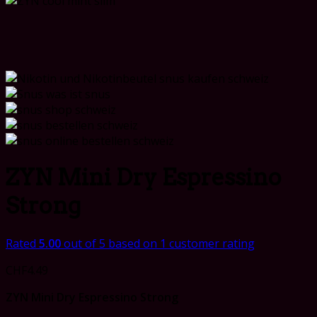
ZYN Mini Dry Espressino
Strong
Rated
5.00
out of 5 based on
1
customer rating
CHF
4.49
ZYN Mini Dry Espressino Strong