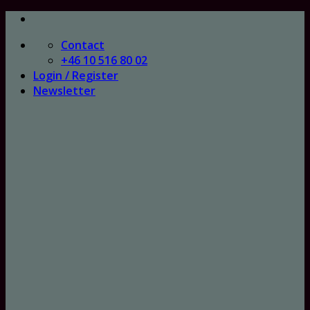
Skip
to
Contact
content
+46 10 516 80 02
Login / Register
Newsletter