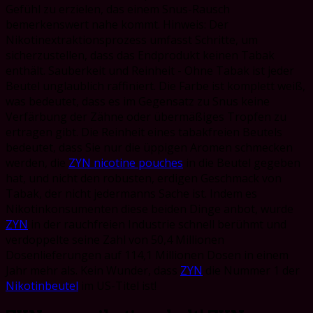
Gefühl zu erzielen, das einem Snus-Rausch
bemerkenswert nahe kommt. Hinweis: Der
Nikotinextraktionsprozess umfasst Schritte, um
sicherzustellen, dass das Endprodukt keinen Tabak
enthält. Sauberkeit und Reinheit - Ohne Tabak ist jeder
Beutel unglaublich raffiniert. Die Farbe ist komplett weiß,
was bedeutet, dass es im Gegensatz zu Snus keine
Verfärbung der Zähne oder übermäßiges Tropfen zu
ertragen gibt. Die Reinheit eines tabakfreien Beutels
bedeutet, dass Sie nur die üppigen Aromen schmecken
werden, die
ZYN nicotine pouches
in die Beutel gegeben
hat, und nicht den robusten, erdigen Geschmack von
Tabak, der nicht jedermanns Sache ist. Indem es
Nikotinkonsumenten diese beiden Dinge anbot, wurde
ZYN
in der rauchfreien Industrie schnell berühmt und
verdoppelte seine Zahl von 50,4 Millionen
Dosenlieferungen auf 114,1 Millionen Dosen in einem
Jahr mehr als. Kein Wunder, dass
ZYN
die Nummer 1 der
Nikotinbeutel
im US-Titel ist!