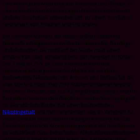
eine himmlische Mischung aus Prosecco und Pfirsich. In
einem Beutel wird Alkohol gegen Nikotin eingetauscht
und der Geschmack entwickelt sich zu einem herrlichen
Geschmack von Trauben und Früchtetee.
Bei so vielen Marken, die ausschließlich Beutel mit
hohem Nikotingehalt entwickeln, kann es für Neulinge
und diejenigen, die nicht auf der Suche nach einem
großen Kick sind, schwierig sein, sich beteiligt zu fühlen.
Das Tolle an ZYN ist, dass Intensität nicht das
Hauptverkaufsargument der Marke ist, sondern
hochwertige Nikopoden mit Aromen und Düften, für die
man sterben muss. Das ZYN-Stärkensortiment beginnt
mit einem Produkt, das nur 1,5 mg/Beutel enthält und für
fast jeden bestehenden Nikotinkonsumenten zugänglich
ist. Der stärkste Beutel hat einen bescheidenen
Nikotingehalt
von nur 9 mg/Beutel, was im Vergleich zu
vielen Beuteln in der starken Kategorie niedrig ist. Das
Team hat geschickt Aromen ausgewählt, die den Rausch
so verstärken, dass keine hohen Nikotinkonzentrationen
erforderlich sind. So ist für jeden das Passende dabei!