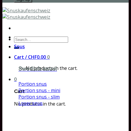
Search
for:
Snus
Cart /
CHF
0.00
0
No products in the cart.
Swedish snus!
0
Portion snus
Portion snus - mini
Cart
Portion snus - slim
Loser snus
No products in the cart.