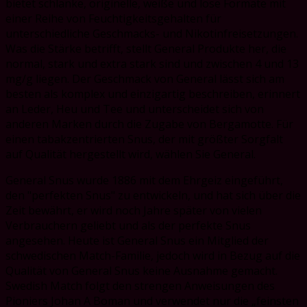
bietet schlanke, originelle, weiße und lose Formate mit
einer Reihe von Feuchtigkeitsgehalten für
unterschiedliche Geschmacks- und Nikotinfreisetzungen.
Was die Stärke betrifft, stellt General Produkte her, die
normal, stark und extra stark sind und zwischen 4 und 13
mg/g liegen. Der Geschmack von General lässt sich am
besten als komplex und einzigartig beschreiben, erinnert
an Leder, Heu und Tee und unterscheidet sich von
anderen Marken durch die Zugabe von Bergamotte. Für
einen tabakzentrierten Snus, der mit größter Sorgfalt
auf Qualität hergestellt wird, wählen Sie General.
General Snus wurde 1886 mit dem Ehrgeiz eingeführt,
den "perfekten Snus" zu entwickeln, und hat sich über die
Zeit bewährt, er wird noch Jahre später von vielen
Verbrauchern geliebt und als der perfekte Snus
angesehen. Heute ist General Snus ein Mitglied der
schwedischen Match-Familie, jedoch wird in Bezug auf die
Qualität von General Snus keine Ausnahme gemacht.
Swedish Match folgt den strengen Anweisungen des
Pioniers Johan A Boman und verwendet nur die „feinsten