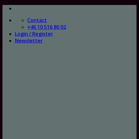
Skip
to
Contact
content
+46 10 516 80 02
Login / Register
Newsletter