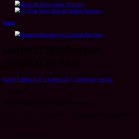
Filter
General Mackmyra
Original Portion
Rated
5.00
out of 5 based on
1
customer rating
CHF
5.49
General Mackmyra Original Portion
Ein Snus mit ausgeprägtem Tabakgeschmack und klarem
Whiskygeschmack.
Quantity discounts