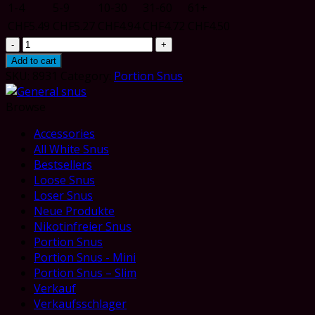
1-4
5-9
10-30
31-60
61+
CHF
5.49
CHF
5.27
CHF
4.94
CHF
4.72
CHF
4.50
General
Mackmyra
Add to cart
Original
SKU:
8931
Category:
Portion Snus
Portion
quantity
Browse
Accessories
All White Snus
Bestsellers
Loose Snus
Loser Snus
Neue Produkte
Nikotinfreier Snus
Portion Snus
Portion Snus - Mini
Portion Snus – Slim
Verkauf
Verkaufsschlager