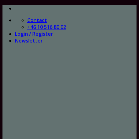
Skip
to
Contact
content
+46 10 516 80 02
Login / Register
Newsletter