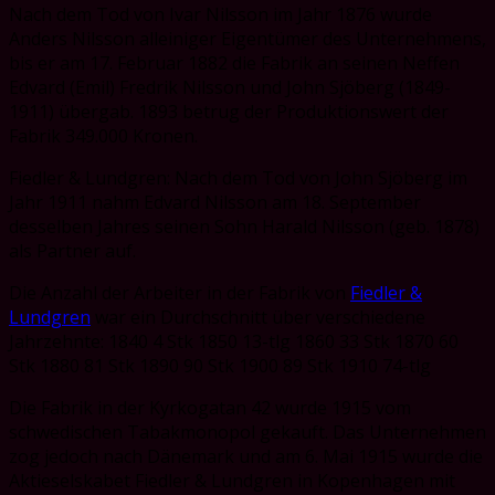
Nach dem Tod von Ivar Nilsson im Jahr 1876 wurde
Anders Nilsson alleiniger Eigentümer des Unternehmens,
bis er am 17. Februar 1882 die Fabrik an seinen Neffen
Edvard (Emil) Fredrik Nilsson und John Sjöberg (1849-
1911) übergab. 1893 betrug der Produktionswert der
Fabrik 349.000 Kronen.
Fiedler & Lundgren: Nach dem Tod von John Sjöberg im
Jahr 1911 nahm Edvard Nilsson am 18. September
desselben Jahres seinen Sohn Harald Nilsson (geb. 1878)
als Partner auf.
Die Anzahl der Arbeiter in der Fabrik von
Fiedler &
Lundgren
war ein Durchschnitt über verschiedene
Jahrzehnte: 1840 4 Stk 1850 13-tlg 1860 33 Stk 1870 60
Stk 1880 81 Stk 1890 90 Stk 1900 89 Stk 1910 74-tlg
Die Fabrik in der Kyrkogatan 42 wurde 1915 vom
schwedischen Tabakmonopol gekauft. Das Unternehmen
zog jedoch nach Dänemark und am 6. Mai 1915 wurde die
Aktieselskabet Fiedler & Lundgren in Kopenhagen mit