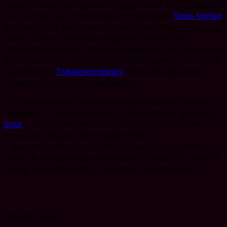
Harald Nilsson als Eigentümer gegründet. Von Dänemark
aus brachte das Unternehmen verschiedene
Snus-Sorten
auf den Markt, die für den schwedischen Markt bestimmt
waren. 1961 erreichte das Angebot 750.000.000
Schnupftabakdosen, aber dann begann es zu sinken und
die Produktions- und Vertriebsrechte wurden 1987 an die
Skandinavisk
Tobakskompagni
(heute Scandinavian
Tobacco Group (STG)) übertragen.
2002 eröffnete das Unternehmen erneut eine Fabrik in
Schweden, in Fosie bei Malmö. 2008 wurde die gesamte
Snus
– und Zigarettenproduktion in STG von British
American Tobacco, dem zweitgrößten
Tabakunternehmen der Welt, gekauft. Dazu gehörten
Fiedler & Lundgren AB und House of Prince A/S. Fiedler &
Lundgren AB beschäftigt heute fast 80 Mitarbeiter.
Weight
40 kg