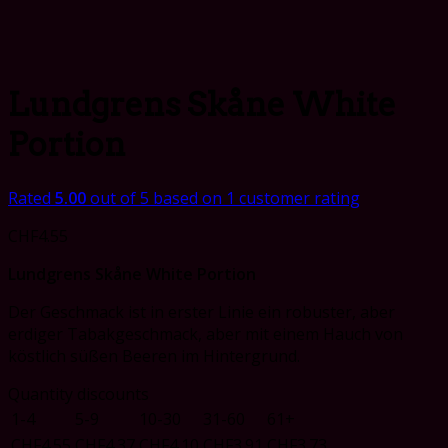
Lundgrens Skåne White
Portion
Rated
5.00
out of 5 based on
1
customer rating
CHF
4.55
Lundgrens Skåne White Portion
Der Geschmack ist in erster Linie ein robuster, aber
erdiger Tabakgeschmack, aber mit einem Hauch von
köstlich süßen Beeren im Hintergrund.
Quantity discounts
1-4
5-9
10-30
31-60
61+
CHF
4.55
CHF
4.37
CHF
4.10
CHF
3.91
CHF
3.73