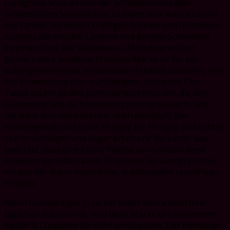
Lundgrens Snus ist eine der Schwedischsen aller
Schwedischen Snusmarken. Es bietet eine wahre Essenz
des Landes mit seinen kräftigen Aromen und fesselnden
Aromen, die von den Ländern und Bergen Schwedens
inspiriert sind, wie Waldbeeren, Moltebeeren und
Blumen. Alles an dieser Premium-Marke ist für ein
außergewöhnliches sensorisches Erlebnis optimiert, von
der Verwendung von reichhaltigem, robustem Öko-
Tabak bis hin zu den perforierten Portionen, die den
Geschmack und die Freisetzungszeit verbessern, und
natürlich dem ultraweichen, reizfreien Stoff. Der
Nikotingehalt reicht von 10 mg/g bis 15 mg/g und richtet
sich an Anfänger und sogar erfahrene Benutzer, was
bedeutet, dass eine breite Palette von Snusern diese
Produkte genießen kann. Probieren Sie Lundgren's für
ein von der Natur inspiriertes, traditionelles rauchfreies
Erlebnis.
Wenn hochwertiger Snus ein fester Bestandteil Ihrer
täglichen Rotation ist, wird diese Marke des berühmten
Fiedler & Lundgren Sie nicht enttäuschen. Der Hersteller