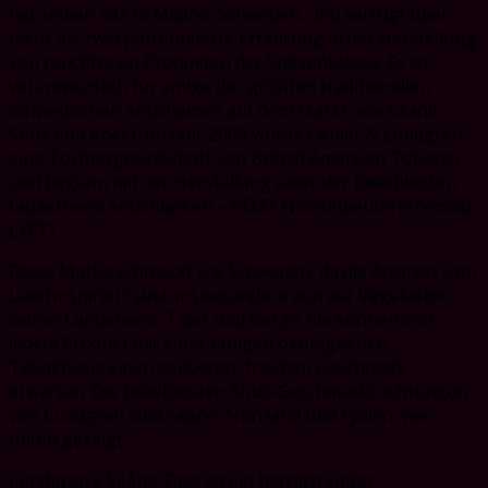
hat seinen Sitz in Malmö, Schweden, und verfügt über
mehr als zwei Jahrhunderte Erfahrung in der Herstellung
von rauchfreien Produkten der Spitzenklasse. Es ist
verantwortlich für einige der größten traditionellen
schwedischen Snusnamen auf dem Markt, wie Granit
Snus und Knekt. Im Jahr 2008 wurde Fiedler & Lundgren
eine Tochtergesellschaft von British American Tobacco
und begann mit der Herstellung einer der beliebtesten
tabakfreien Snusmarken – VELO-Nikotinbeutel (ehemals
LYFT).
Diese Marke schmeckt wie Schweden, da die Aromen vom
Land inspiriert sind, insbesondere von der Vegetation
seiner Ländereien, Täler und Berge. Sie können von
jedem Produkt mit einer erdigen ökologischen
Tabakbasis einen sauberen, frischen Geschmack
erwarten. Die beliebtesten Snus-Geschmacksrichtungen
von Lundgren sind Skåne, Norrland und Fjällen, wie
unten gezeigt:
Lundgren's Skåne: Dies ist ein herrlich süßer,