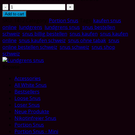
Lundgrens
Skåne
Add to cart
White
SKU:
1412
Category:
Portion Snus
Tags:
kaufen snus
Portion
online
,
lundgrens
,
lundgrens snus
,
snus bestellen
quantity
schweiz
,
snus billig bestellen
,
snus kaufen
,
snus kaufen
online
,
snus kaufen schweiz
,
snus ohne tabak
,
snus
online bestellen schweiz
,
snus schweiz
,
snus shop
schweiz
Browse
Accessories
All White Snus
Bestsellers
Loose Snus
Loser Snus
Neue Produkte
Nikotinfreier Snus
Portion Snus
Portion Snus - Mini