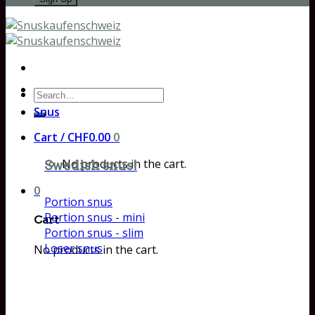
Search
for:
Snus
Cart /
CHF
0.00
0
No products in the cart.
Swedish snus!
0
Portion snus
Portion snus - mini
Cart
Portion snus - slim
Loser snus
No products in the cart.