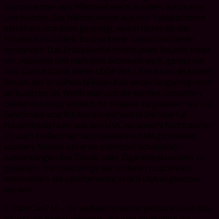
Komponenten aus Pflanzenfasern, Aromen, Kaumasse
und Nikotin. Das Nikotin wurde aus den Tabakblättern
extrahiert und dann gereinigt, wobei nichts als das
Nikotin zurückblieb. Es sind keine Tabakrückstände
vorhanden. Das kristallweiße Innere jedes Beutels bleibt
vor, während und nach dem Gebrauch weiß, genau wie
Ihre Zähne! Damit bietet LOOP den ultimativen diskreten
Beutel, der in seinem Nikotin-Kick weder langweilig noch
wirkungslos ist. Wenn man sich die kleinen, schlanken
Beutel von Loop ansieht, ist es kaum zu glauben, wie viel
Geschmack und Nikotin sie enthalten! Die Idee für
Nikotinbeutel kam aus den USA, wo sowohl Nichtraucher
als auch Ex-Raucher nach saubereren Möglichkeiten
suchten, Nikotin ohne die potenziell schädlichen
Auswirkungen des Tabak- oder Zigarettenkonsums zu
genießen. Hier sind einige der anderen rauchfreien
Alternativen, die üblicherweise in den USA angeboten
werden.
3. PlantCanTM – die weltweit erste recycelbare Dose Das
ist wirklich bemerkenswert und wird hoffentlich die