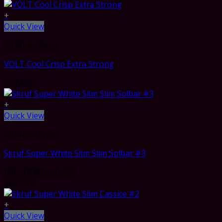
+
Quick View
All White Snus
VOLT Cool Crisp Extra Strong
CHF
4.45
+
Quick View
All White Snus
Skruf Super White Slim Slim Solbär #3
Rated
5.00
out of 5
CHF
4.69
+
Quick View