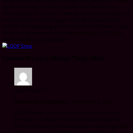
Loop Snus gemacht haben. Einige beschweren sich, dass
die Verpackung zu ähnlich zu anderen Marken von
Schnupftabak ist und es schwierig ist, sie voneinander zu
unterscheiden. Andere sagen, dass die Verpackung zu
einfach und langweilig ist und keine Informationen über
die Wirkung oder die Inhaltsstoffe enthält. LOOP Snus
kaufen! LOOP Snus bestellen!
1 review for
Loop Mango Tango Mini
Rated
5
out of 5
Hannes Von Kaufmann
–
September 6, 2022
LOOP Mango Tango Strong Slim vom Hersteller
Another Snus Factory verwöhnt Sie auf diskrete
Weise mit einem geschmackvollen und anregenden
Erlebnis. Seine tabakfreien, ganz weißen und