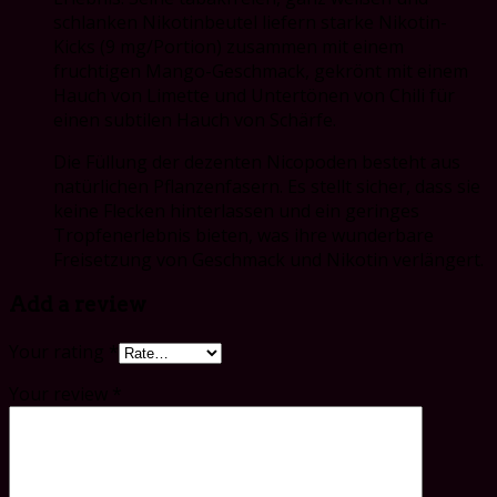
schlanken Nikotinbeutel liefern starke Nikotin-
Kicks (9 mg/Portion) zusammen mit einem
fruchtigen Mango-Geschmack, gekrönt mit einem
Hauch von Limette und Untertönen von Chili für
einen subtilen Hauch von Schärfe.
Die Füllung der dezenten Nicopoden besteht aus
natürlichen Pflanzenfasern. Es stellt sicher, dass sie
keine Flecken hinterlassen und ein geringes
Tropfenerlebnis bieten, was ihre wunderbare
Freisetzung von Geschmack und Nikotin verlängert.
Add a review
Your rating
*
Your review
*