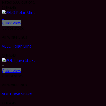
Rated
5.00
out of 5
CHF
3.45
+
Quick View
Out of stock
All White Snus
VELO Polar Mint
CHF
6.49
+
Quick View
Out of stock
All White Snus
VOLT Java Shake
CHF
4.45