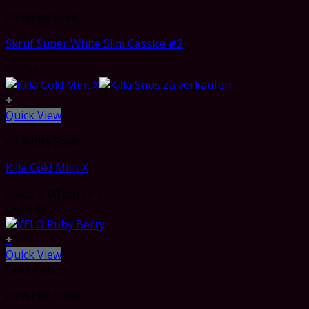
All White Snus
Skruf Super White Slim Cassice #2
CHF
4.69
+
Quick View
All White Snus
Killa Cold Mint X
Rated
5.00
out of 5
CHF
3.45
+
Quick View
Out of stock
All White Snus