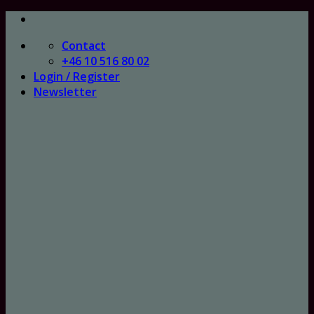
Skip
to
Contact
content
+46 10 516 80 02
Login / Register
Newsletter