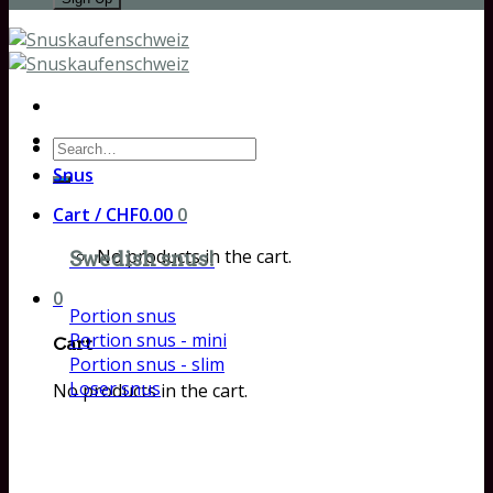
Search
for:
Snus
Cart /
CHF
0.00
0
No products in the cart.
Swedish snus!
0
Portion snus
Portion snus - mini
Cart
Portion snus - slim
Loser snus
No products in the cart.