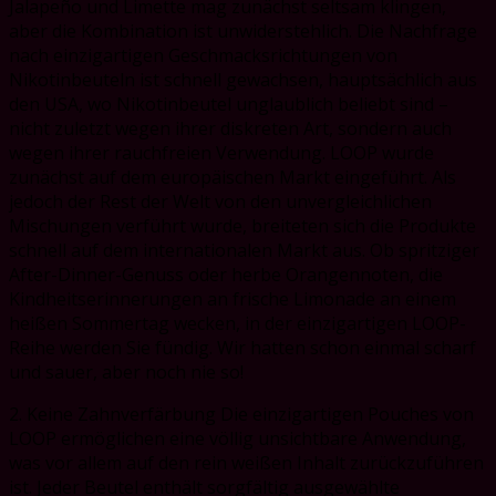
Jalapeño und Limette mag zunächst seltsam klingen,
aber die Kombination ist unwiderstehlich. Die Nachfrage
nach einzigartigen Geschmacksrichtungen von
Nikotinbeuteln ist schnell gewachsen, hauptsächlich aus
den USA, wo Nikotinbeutel unglaublich beliebt sind –
nicht zuletzt wegen ihrer diskreten Art, sondern auch
wegen ihrer rauchfreien Verwendung. LOOP wurde
zunächst auf dem europäischen Markt eingeführt. Als
jedoch der Rest der Welt von den unvergleichlichen
Mischungen verführt wurde, breiteten sich die Produkte
schnell auf dem internationalen Markt aus. Ob spritziger
After-Dinner-Genuss oder herbe Orangennoten, die
Kindheitserinnerungen an frische Limonade an einem
heißen Sommertag wecken, in der einzigartigen LOOP-
Reihe werden Sie fündig. Wir hatten schon einmal scharf
und sauer, aber noch nie so!
2. Keine Zahnverfärbung Die einzigartigen Pouches von
LOOP ermöglichen eine völlig unsichtbare Anwendung,
was vor allem auf den rein weißen Inhalt zurückzuführen
ist. Jeder Beutel enthält sorgfältig ausgewählte