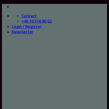
Skip
to
Contact
content
+46 10 516 80 02
Login / Register
Newsletter