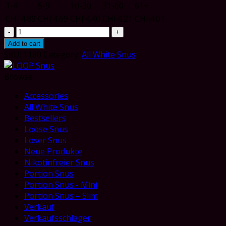
1-4
5-9
10-30
31-60
61+
CHF
4.89
CHF
4.69
CHF
4.40
CHF
4.21
CHF
4.01
Loop
Mango
Add to cart
Tango
SKU:
1180
Category:
All White Snus
Strong
quantity
Browse
Accessories
All White Snus
Bestsellers
Loose Snus
Loser Snus
Neue Produkte
Nikotinfreier Snus
Portion Snus
Portion Snus - Mini
Portion Snus – Slim
Verkauf
Verkaufsschlager