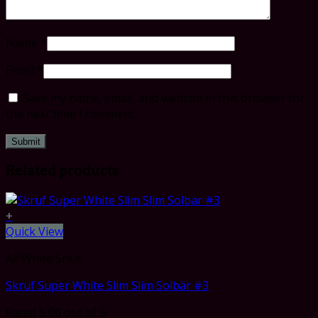
Name
*
Email
*
Save my name, email, and website in this browser for
the next time I comment.
Related products
+
Quick View
All White Snus
Skruf Super White Slim Slim Solbär #3
Rated
5.00
out of 5