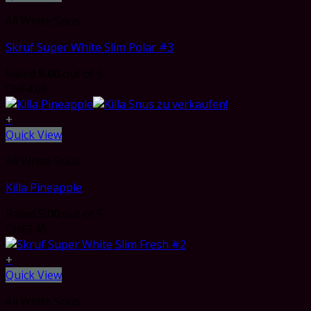
All White Snus
Skruf Super White Slim Polar #3
Rated
5.00
out of 5
CHF
4.69
+
Quick View
All White Snus
Killa Pineapple
Rated
5.00
out of 5
CHF
3.45
+
Quick View
All White Snus