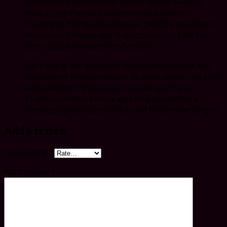
schlanken Nikotinbeutel liefern starke Nikotin-
Kicks (9 mg/Portion) zusammen mit einem
fruchtigen Mango-Geschmack, gekrönt mit einem
Hauch von Limette und Untertönen von Chili für
einen subtilen Hauch von Schärfe.
Die Füllung der dezenten Nicopoden besteht aus
natürlichen Pflanzenfasern. Es stellt sicher, dass sie
keine Flecken hinterlassen und ein geringes
Tropfenerlebnis bieten, was ihre wunderbare
Freisetzung von Geschmack und Nikotin verlängert.
Add a review
Your rating
*
Your review
*