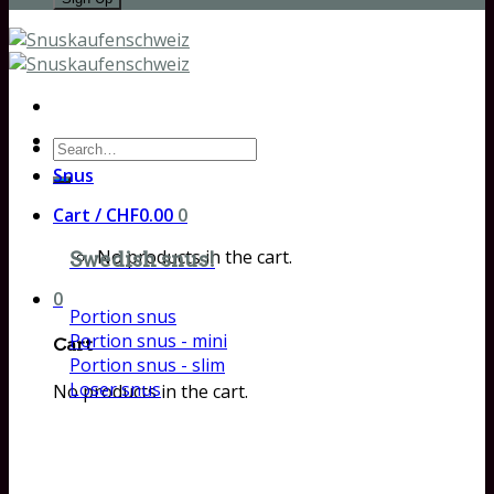
Search
for:
Snus
Cart /
CHF
0.00
0
No products in the cart.
Swedish snus!
0
Portion snus
Portion snus - mini
Cart
Portion snus - slim
Loser snus
No products in the cart.