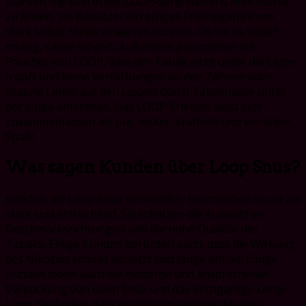
Stärken. Sie sind in der LOOP-Serie namens Mint Mania
zu finden, wo Benutzer ein eisiges Frischegefühl von
stark süßer Minze erwarten können. Ob Sie es scharf,
minzig, sauer mögen, Außerdem garantieren die
Pouches von LOOP, dass der Tabak nicht unter die Lippe
tropft und keine Verfärbungen an den Zähnen oder
braune Linien auf den Lippen durch Tabaknässe unter
der Lippe entstehen. Das LOOP-Erlebnis lässt sich
zusammenfassen als pur, lecker, kraftvoll und vor allem:
Spaß!
Was sagen Kunden über Loop Snus?
Kunden, die Loop Snus verwenden, beschreiben es oft als
stark und erfrischend. Sie schätzen die Auswahl an
Geschmacksrichtungen und die hohe Qualität des
Tabaks. Einige Kunden berichten auch, dass die Wirkung
des Nikotins schnell einsetzt und lange anhält. Einige
Kunden loben auch die moderne und ansprechende
Verpackung von Loop Snus und das einzigartige Loop-
Logo. Sie finden, dass es sich von anderen Marken