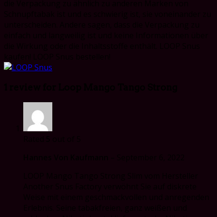
die Verpackung zu ähnlich zu anderen Marken von
Schnupftabak ist und es schwierig ist, sie voneinander zu
unterscheiden. Andere sagen, dass die Verpackung zu
einfach und langweilig ist und keine Informationen über
die Wirkung oder die Inhaltsstoffe enthält. LOOP Snus
kaufen! LOOP Snus bestellen!
1 review for
Loop Mango Tango Strong
Rated
5
out of 5
Hannes Von Kaufmann
–
September 6, 2022
LOOP Mango Tango Strong Slim vom Hersteller
Another Snus Factory verwöhnt Sie auf diskrete
Weise mit einem geschmackvollen und anregenden
Erlebnis. Seine tabakfreien, ganz weißen und