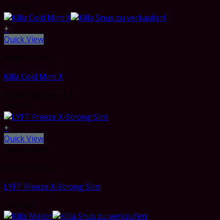
CHF
4.69
+
Quick View
All White Snus
Killa Cold Mint X
Rated
5.00
out of 5
CHF
3.45
+
Quick View
Out of stock
All White Snus
LYFT Freeze X-Strong Slim
CHF
4.69