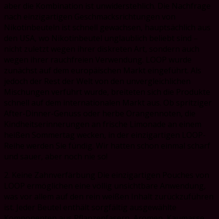
aber die Kombination ist unwiderstehlich. Die Nachfrage
nach einzigartigen Geschmacksrichtungen von
Nikotinbeuteln ist schnell gewachsen, hauptsächlich aus
den USA, wo Nikotinbeutel unglaublich beliebt sind –
nicht zuletzt wegen ihrer diskreten Art, sondern auch
wegen ihrer rauchfreien Verwendung. LOOP wurde
zunächst auf dem europäischen Markt eingeführt. Als
jedoch der Rest der Welt von den unvergleichlichen
Mischungen verführt wurde, breiteten sich die Produkte
schnell auf dem internationalen Markt aus. Ob spritziger
After-Dinner-Genuss oder herbe Orangennoten, die
Kindheitserinnerungen an frische Limonade an einem
heißen Sommertag wecken, in der einzigartigen LOOP-
Reihe werden Sie fündig. Wir hatten schon einmal scharf
und sauer, aber noch nie so!
2. Keine Zahnverfärbung Die einzigartigen Pouches von
LOOP ermöglichen eine völlig unsichtbare Anwendung,
was vor allem auf den rein weißen Inhalt zurückzuführen
ist. Jeder Beutel enthält sorgfältig ausgewählte
Komponenten aus Pflanzenfasern, Aromen, Kaumasse