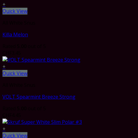
+
Quick View
All White Snus
Killa Melon
Rated
5.00
out of 5
CHF
3.45
+
Quick View
All White Snus
VOLT Spearmint Breeze Strong
Rated
5.00
out of 5
CHF
4.45
+
Quick View