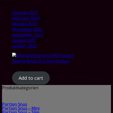
Archives
October 2023
(5)
February 2023
(3)
January 2023
(10)
November 2022
(23)
September 2022
(8)
August 2022
(1)
January 2022
(1)
Siberia White Dry Slim Portion
CHF
5.69
Rated
5.00
out of 5 based on
1
customer rating
Add to cart
Produktkategorien
Portion Snus
Portion Snus – Mini
Portion Snus – Slim