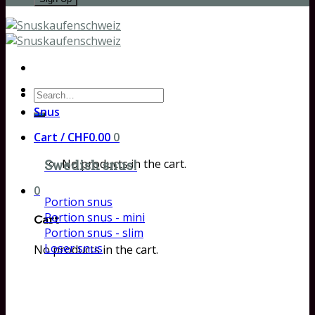
Search
for:
Snus
Cart /
CHF
0.00
0
No products in the cart.
Swedish snus!
0
Portion snus
Portion snus - mini
Cart
Portion snus - slim
Loser snus
No products in the cart.