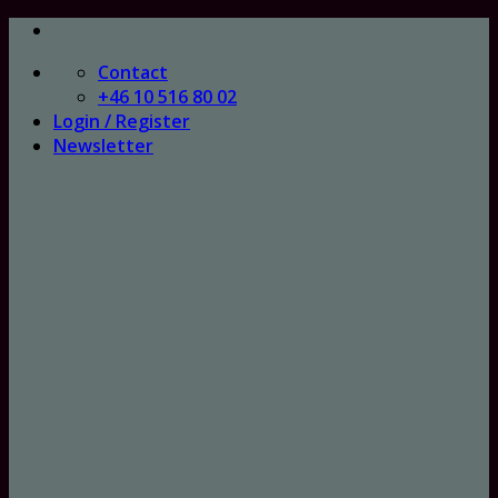
Skip
to
Contact
content
+46 10 516 80 02
Login / Register
Newsletter