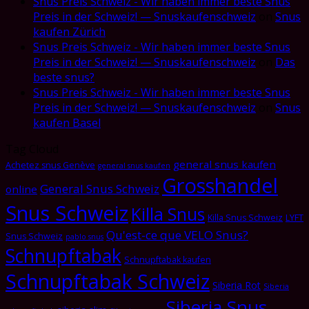
Snus Preis Schweiz - Wir haben immer beste Snus
Preis in der Schweiz! — Snuskaufenschweiz
on
Snus
kaufen Zürich
Snus Preis Schweiz - Wir haben immer beste Snus
Preis in der Schweiz! — Snuskaufenschweiz
on
Das
beste snus?
Snus Preis Schweiz - Wir haben immer beste Snus
Preis in der Schweiz! — Snuskaufenschweiz
on
Snus
kaufen Basel
Tag Cloud
general snus kaufen
Achetez snus Genève
general snus kaufen
Grosshandel
General Snus Schweiz
online
Snus Schweiz
Killa Snus
Killa Snus Schweiz
LYFT
Qu'est-ce que VELO Snus?
Snus Schweiz
pablo snus
Schnupftabak
Schnupftabak kaufen
Schnupftabak Schweiz
Siberia Rot
Siberia
Siberia Snus