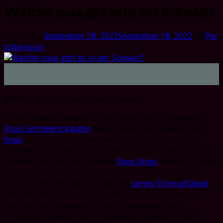
Welche snus gibt es in der Schweiz?
Posted on
September 18, 2022
September 18, 2022
by
Per
Johansson
18
Sep
Welche snus gibt es in der Schweiz?
In der Schweiz können Sie ein breites und vielfältiges
Snus-Sortiment kaufen
. Sie können alle schwedischen
Snus
sorten von allen bekannten Snusmarken wie z.
General Snus, Ettan-Snus, Grov Snus, XR-Snus, G3-Snus,
Siberia-Snus usw. In unserem
Snus-Shop
finden Sie auch
weniger bekannte schwedische Snus-Spezialitäten, z.
Kurbits Schnupftabak, Al Capone,
Lenny Schnupftabak
.
Die Antwort auf die Frage lautet also: In der Schweiz
können Sie grundsätzlich alle Snusmarken und
Snussorten kaufen, die in Schweden erhältlich sind!