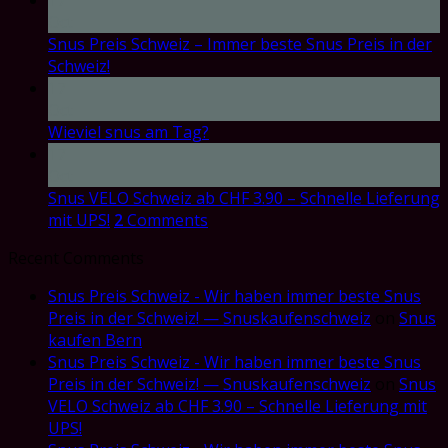
Oct
Snus Preis Schweiz – Immer beste Snus Preis in der
Schweiz!
17
Oct
Wieviel snus am Tag?
17
Oct
Snus VELO Schweiz ab CHF 3.90 – Schnelle Lieferung
mit UPS!
2
Comments
Recent Comments
Snus Preis Schweiz - Wir haben immer beste Snus
Preis in der Schweiz! — Snuskaufenschweiz
on
Snus
kaufen Bern
Snus Preis Schweiz - Wir haben immer beste Snus
Preis in der Schweiz! — Snuskaufenschweiz
on
Snus
VELO Schweiz ab CHF 3.90 – Schnelle Lieferung mit
UPS!