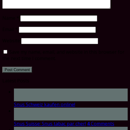
Name
*
Email
*
Website
Save my name, email, and website in this browser for
the next time I comment.
Latest Posts
17
Oct
Snus Schweiz kaufen online!
17
Oct
Snus Suisse: Snus tabac par cher!
4
Comments
17