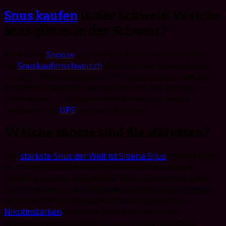
Snus kaufen
in der Schweiz! Welche
snus gibt es in der Schweiz?
Kaufen Sie
Snooze
zum tiefsten Preis in der Schweiz
bei
Snuskaufenschweiz.ch
! Der Preis für den stärksten
Snus der Welt beträgt ab CHF 3.93 pro Karton und der
Preis beinhaltet Mehrwertsteuer und Zoll. Schnelle
Lieferungen, 2-3 Tage von der Bestellung bis zur
Lieferung, mit
UPS
bis an die Haustür!
Welche snooze sind die stärksten?
Der
stärkste Snus der Welt ist Siberia Snus
. Siberia Root
ist 7-8 mal stärker als herkömmlicher Snus wie z.B.
Grober Snus oder allgemeiner Snus. Zusätzlich zu den
oben erwähnten verschiedenen Geschmacksrichtungen
von Siberia Snus und auch den unterschiedlichen
Nikotinstärken
in Siberia Snus sollten wir auch
erwähnen, dass Sie Siberia Snus in loser Schüttung