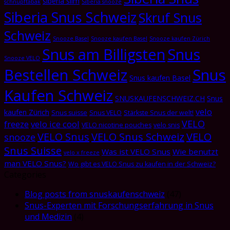
siberia slim
schnupftabak
Siberia snooze
Siberia Snus Schweiz
Skruf Snus
Schweiz
Snooze Basel
Snooze kaufen Basel
Snooze kaufen Zürich
Snus am Billigsten
Snus
Snooze VELO
Bestellen Schweiz
Snus
Snus kaufen Basel
Kaufen Schweiz
SNUSKAUFENSCHWEIZ.CH
Snus
velo
kaufen Zürich
Snus suisse
Snus VELO
Stärkste Snus der welt!
VELO
freeze
velo ice cool
VELO nicotine pouches
velo snis
VELO Snus
VELO Snus Schweiz
VELO
snooze
Snus Suisse
Was ist VELO Snus
Wie benutzt
velo x freeze
man VELO Snus?
Wo gibt es VELO Snus zu kaufen in der Schweiz?
Categories
Blog posts from snuskaufenschweiz
(47)
Snus-Experten mit Forschungserfahrung in Snus
und Medizin
(4)