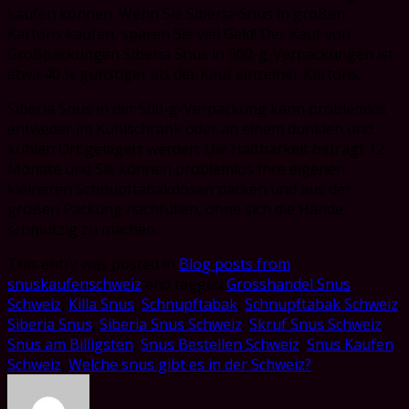
kaufen können. Wenn Sie Siberia-Snus in großen
Kartons kaufen, sparen Sie viel Geld! Der Kauf von
Großpackungen Siberia Snus in 500-g-Verpackungen ist
etwa 40 % günstiger als der Kauf einzelner Kartons.
Siberia Snus in der 500-g-Verpackung kann problemlos
entweder im Kühlschrank oder an einem dunklen und
kühlen Ort gelagert werden. Die Haltbarkeit beträgt 12
Monate und Sie können problemlos Ihre eigenen
kleineren Schnupftabakdosen packen und aus der
großen Packung nachfüllen, ohne sich die Hände
schmutzig zu machen.
This entry was posted in
Blog posts from
snuskaufenschweiz
and tagged
Grosshandel Snus
Schweiz
,
Killa Snus
,
Schnupftabak
,
Schnupftabak Schweiz
,
Siberia Snus
,
Siberia Snus Schweiz
,
Skruf Snus Schweiz
,
Snus am Billigsten
,
Snus Bestellen Schweiz
,
Snus Kaufen
Schweiz
,
Welche snus gibt es in der Schweiz?
.