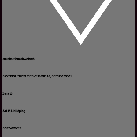
snuskaufenschweiz.ch
SWEDISHPRODUCTS ONLINE AB, SE5591835581
Box 613
531 16 Lidköping
SCHWEDEN