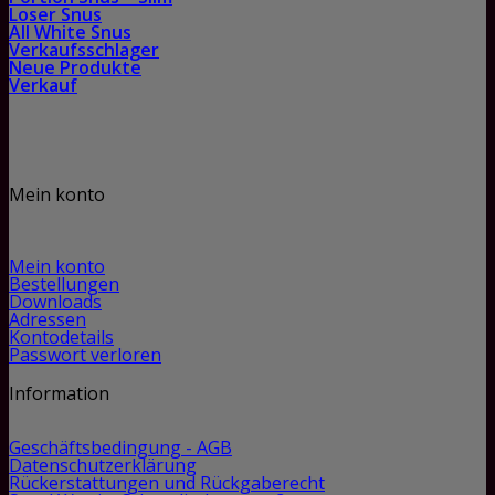
Loser Snus
All White Snus
Verkaufsschlager
Neue Produkte
Verkauf
Mein konto
Mein konto
Bestellungen
Downloads
Adressen
Kontodetails
Passwort verloren
Information
Geschäftsbedingung - AGB
Datenschutzerklärung
Rückerstattungen und Rückgaberecht