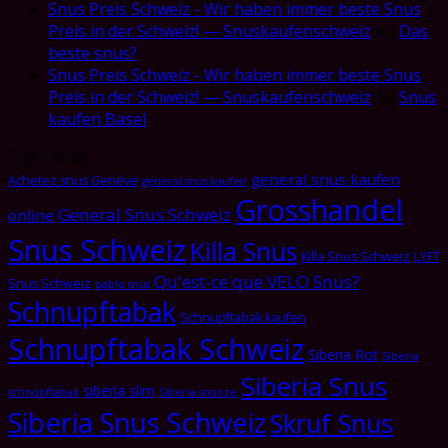
Snus Preis Schweiz - Wir haben immer beste Snus
Preis in der Schweiz! — Snuskaufenschweiz
on
Das
beste snus?
Snus Preis Schweiz - Wir haben immer beste Snus
Preis in der Schweiz! — Snuskaufenschweiz
on
Snus
kaufen Basel
Tag Cloud
general snus kaufen
Achetez snus Genève
general snus kaufen
Grosshandel
General Snus Schweiz
online
Snus Schweiz
Killa Snus
Killa Snus Schweiz
LYFT
Qu'est-ce que VELO Snus?
Snus Schweiz
pablo snus
Schnupftabak
Schnupftabak kaufen
Schnupftabak Schweiz
Siberia Rot
Siberia
Siberia Snus
siberia slim
schnupftabak
Siberia snooze
Siberia Snus Schweiz
Skruf Snus