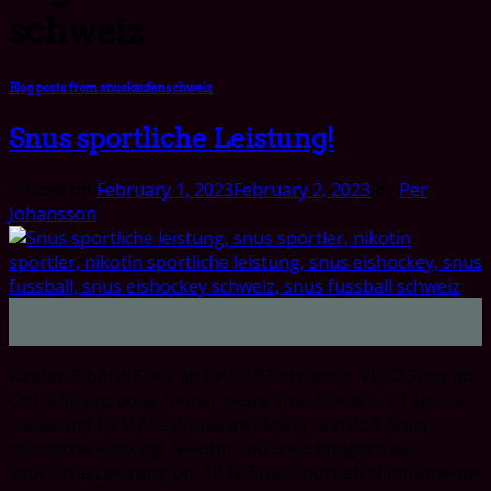
schweiz
Blog posts from snuskaufenschweiz
Snus sportliche Leistung!
Posted on
February 1, 2023
February 2, 2023
by
Per
Johansson
01
Feb
Kaufen Siberia Snus ab CHF 3.93 pro dose. VELO Snus ab
CHF 3.90 pro dose. Immer beste Snus Preis! 2-3 Tage zu
Hause mit UPS! Alle Preise inkl MwSt und Zoll! Snus
sportliche leistung! Nikotin und Snus steigern die
sportliche Leistung um 13 %! Snus sportler! Nikotinbeutel