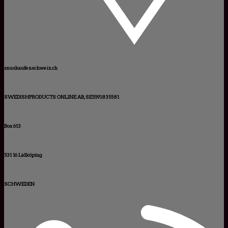
snuskaufenschweiz.ch
SWEDISHPRODUCTS ONLINE AB, SE5591835581
Box 613
531 16 Lidköping
SCHWEDEN