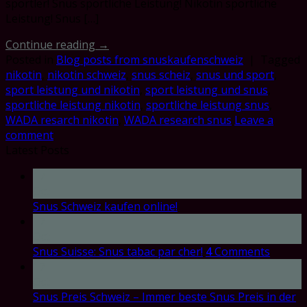
sportler! Snus sportliche Leistung! Nikotin sportliche
Leistung! Snus […]
Continue reading
→
Posted in
Blog posts from snuskaufenschweiz
|
Tagged
nikotin
,
nikotin schweiz
,
snus scheiz
,
snus und sport
,
sport leistung und nikotin
,
sport leistung und snus
,
sportliche leistung nikotin
,
sportliche leistung snus
,
WADA resarch nikotin
,
WADA research snus
Leave a
comment
Latest Posts
17
Oct
Snus Schweiz kaufen online!
17
Oct
Snus Suisse: Snus tabac par cher!
4
Comments
17
Oct
Snus Preis Schweiz – Immer beste Snus Preis in der