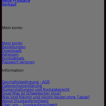
Neue Produkte
Verkauf
Mein konto
Mein konto
Bestellungen
Downloads
Adressen
Kontodetails
Passwort verloren
Information
Geschäftsbedingung - AGB
Datenschutzerklärung
Rückerstattungen und Rückgaberecht
Snus! Was ist Schwedischer snus?
Was sind Nikotin und nikotin beutel ohne Tabak?
About Snuskaufenschweiz
Über uns – Snuskaufenschweiz