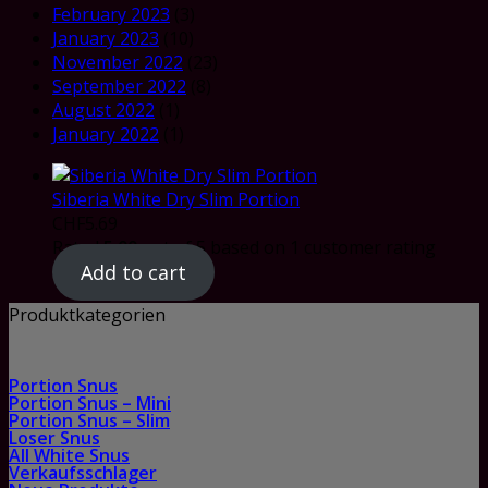
February 2023
(3)
January 2023
(10)
November 2022
(23)
September 2022
(8)
August 2022
(1)
January 2022
(1)
Siberia White Dry Slim Portion
CHF
5.69
Rated
5.00
out of 5 based on
1
customer rating
Add to cart
Produktkategorien
Portion Snus
Portion Snus – Mini
Portion Snus – Slim
Loser Snus
All White Snus
Verkaufsschlager