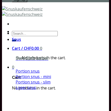
Search
for:
Snus
Cart /
CHF
0.00
0
No products in the cart.
Swedish snus!
0
Portion snus
Portion snus - mini
Cart
Portion snus - slim
Loser snus
No products in the cart.