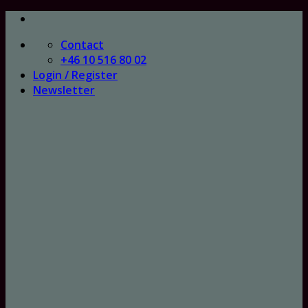
Skip
to
Contact
content
+46 10 516 80 02
Login / Register
Newsletter