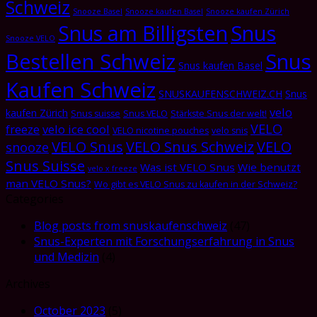
Schweiz
Snooze Basel
Snooze kaufen Basel
Snooze kaufen Zürich
Snus am Billigsten
Snus
Snooze VELO
Bestellen Schweiz
Snus
Snus kaufen Basel
Kaufen Schweiz
SNUSKAUFENSCHWEIZ.CH
Snus
velo
kaufen Zürich
Snus suisse
Snus VELO
Stärkste Snus der welt!
VELO
freeze
velo ice cool
VELO nicotine pouches
velo snis
VELO Snus
VELO Snus Schweiz
VELO
snooze
Snus Suisse
Was ist VELO Snus
Wie benutzt
velo x freeze
man VELO Snus?
Wo gibt es VELO Snus zu kaufen in der Schweiz?
Categories
Blog posts from snuskaufenschweiz
(47)
Snus-Experten mit Forschungserfahrung in Snus
und Medizin
(4)
Archives
October 2023
(5)