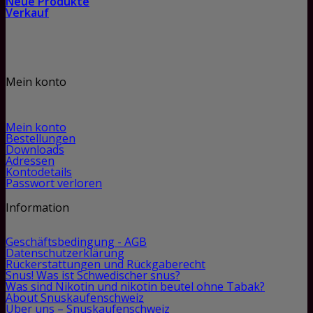
Neue Produkte
Verkauf
Mein konto
Mein konto
Bestellungen
Downloads
Adressen
Kontodetails
Passwort verloren
Information
Geschäftsbedingung - AGB
Datenschutzerklärung
Rückerstattungen und Rückgaberecht
Snus! Was ist Schwedischer snus?
Was sind Nikotin und nikotin beutel ohne Tabak?
About Snuskaufenschweiz
Über uns – Snuskaufenschweiz