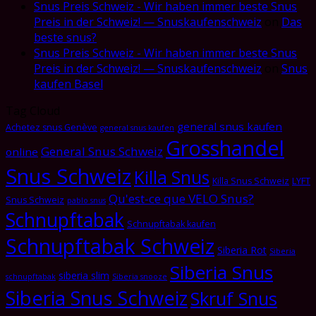
Snus Preis Schweiz - Wir haben immer beste Snus
Preis in der Schweiz! — Snuskaufenschweiz
on
Das
beste snus?
Snus Preis Schweiz - Wir haben immer beste Snus
Preis in der Schweiz! — Snuskaufenschweiz
on
Snus
kaufen Basel
Tag Cloud
general snus kaufen
Achetez snus Genève
general snus kaufen
Grosshandel
General Snus Schweiz
online
Snus Schweiz
Killa Snus
Killa Snus Schweiz
LYFT
Qu'est-ce que VELO Snus?
Snus Schweiz
pablo snus
Schnupftabak
Schnupftabak kaufen
Schnupftabak Schweiz
Siberia Rot
Siberia
Siberia Snus
siberia slim
schnupftabak
Siberia snooze
Siberia Snus Schweiz
Skruf Snus