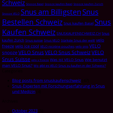
Schweiz
Snooze Basel
Snooze kaufen Basel
Snooze kaufen Zürich
Snus am Billigsten
Snus
Snooze VELO
Bestellen Schweiz
Snus
Snus kaufen Basel
Kaufen Schweiz
SNUSKAUFENSCHWEIZ.CH
Snus
velo
kaufen Zürich
Snus suisse
Snus VELO
Stärkste Snus der welt!
VELO
freeze
velo ice cool
VELO nicotine pouches
velo snis
VELO Snus
VELO Snus Schweiz
VELO
snooze
Snus Suisse
Was ist VELO Snus
Wie benutzt
velo x freeze
man VELO Snus?
Wo gibt es VELO Snus zu kaufen in der Schweiz?
Categories
Blog posts from snuskaufenschweiz
(47)
Snus-Experten mit Forschungserfahrung in Snus
und Medizin
(4)
Archives
October 2023
(5)