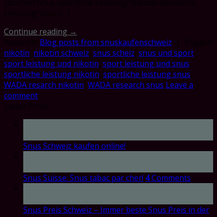
sportler! Snus sportliche Leistung! Nikotin sportliche
Leistung! Snus […]
Continue reading
→
Posted in
Blog posts from snuskaufenschweiz
|
Tagged
nikotin
,
nikotin schweiz
,
snus scheiz
,
snus und sport
,
sport leistung und nikotin
,
sport leistung und snus
,
sportliche leistung nikotin
,
sportliche leistung snus
,
WADA resarch nikotin
,
WADA research snus
Leave a
comment
Latest Posts
17
Oct
Snus Schweiz kaufen online!
17
Oct
Snus Suisse: Snus tabac par cher!
4
Comments
17
Oct
Snus Preis Schweiz – Immer beste Snus Preis in der