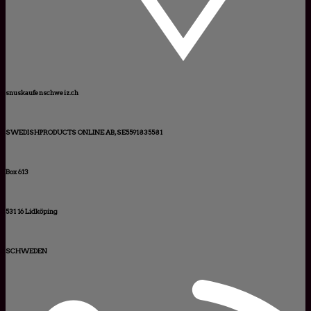
snuskaufenschweiz.ch
SWEDISHPRODUCTS ONLINE AB, SE5591835581
Box 613
531 16 Lidköping
SCHWEDEN