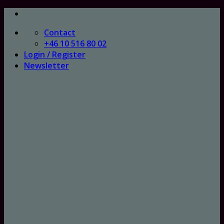
Skip
to
Contact
content
+46 10 516 80 02
Login / Register
Newsletter