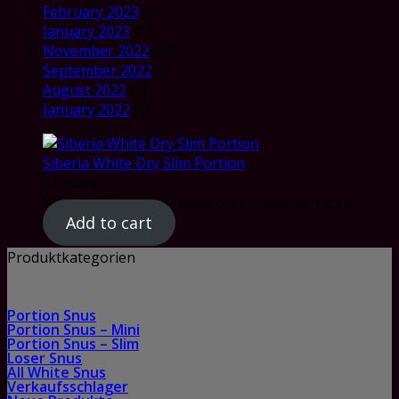
February 2023
(3)
January 2023
(10)
November 2022
(23)
September 2022
(8)
August 2022
(1)
January 2022
(1)
Siberia White Dry Slim Portion
CHF
5.69
Rated
5.00
out of 5 based on
1
customer rating
Add to cart
Produktkategorien
Portion Snus
Portion Snus – Mini
Portion Snus – Slim
Loser Snus
All White Snus
Verkaufsschlager