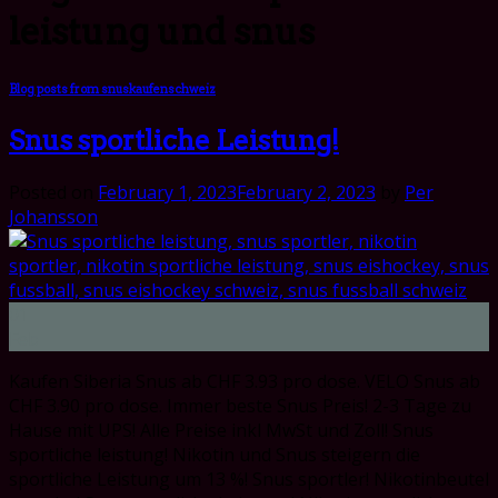
leistung und snus
Blog posts from snuskaufenschweiz
Snus sportliche Leistung!
Posted on
February 1, 2023
February 2, 2023
by
Per
Johansson
01
Feb
Kaufen Siberia Snus ab CHF 3.93 pro dose. VELO Snus ab
CHF 3.90 pro dose. Immer beste Snus Preis! 2-3 Tage zu
Hause mit UPS! Alle Preise inkl MwSt und Zoll! Snus
sportliche leistung! Nikotin und Snus steigern die
sportliche Leistung um 13 %! Snus sportler! Nikotinbeutel