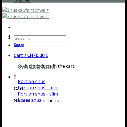
Search
for:
Snus
Cart /
CHF
0.00
0
No products in the cart.
Swedish snus!
0
Portion snus
Portion snus - mini
Cart
Portion snus - slim
Loser snus
No products in the cart.