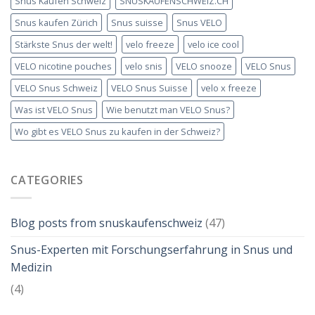
Snus Kaufen Schweiz
SNUSKAUFENSCHWEIZ.CH
Snus kaufen Zürich
Snus suisse
Snus VELO
Stärkste Snus der welt!
velo freeze
velo ice cool
VELO nicotine pouches
velo snis
VELO snooze
VELO Snus
VELO Snus Schweiz
VELO Snus Suisse
velo x freeze
Was ist VELO Snus
Wie benutzt man VELO Snus?
Wo gibt es VELO Snus zu kaufen in der Schweiz?
CATEGORIES
Blog posts from snuskaufenschweiz
(47)
Snus-Experten mit Forschungserfahrung in Snus und
Medizin
(4)