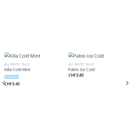
ALL WHITE SNUS
ALL WHITE SNUS
Killa Cold Mint
Pablo Ice Cold
CHF
3.85
CHF
3.45
Rated
5.00
out of 5