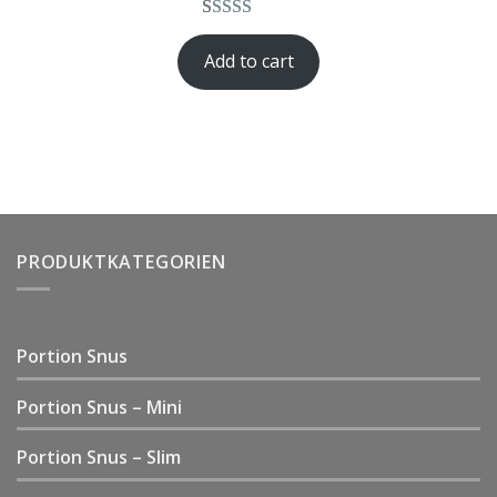
Rated
1
5.00
Add to cart
out of 5
based on
customer
rating
PRODUKTKATEGORIEN
Portion Snus
Portion Snus – Mini
Portion Snus – Slim