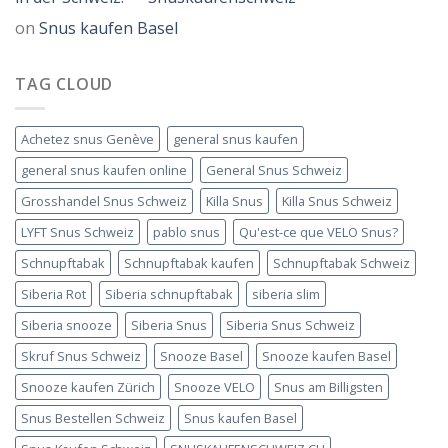
on
Snus kaufen Basel
TAG CLOUD
Achetez snus Genève
general snus kaufen
general snus kaufen online
General Snus Schweiz
Grosshandel Snus Schweiz
Killa Snus
Killa Snus Schweiz
LYFT Snus Schweiz
pablo snus
Qu'est-ce que VELO Snus?
Schnupftabak
Schnupftabak kaufen
Schnupftabak Schweiz
Siberia Rot
Siberia schnupftabak
siberia slim
Siberia snooze
Siberia Snus
Siberia Snus Schweiz
Skruf Snus Schweiz
Snooze Basel
Snooze kaufen Basel
Snooze kaufen Zürich
Snooze VELO
Snus am Billigsten
Snus Bestellen Schweiz
Snus kaufen Basel