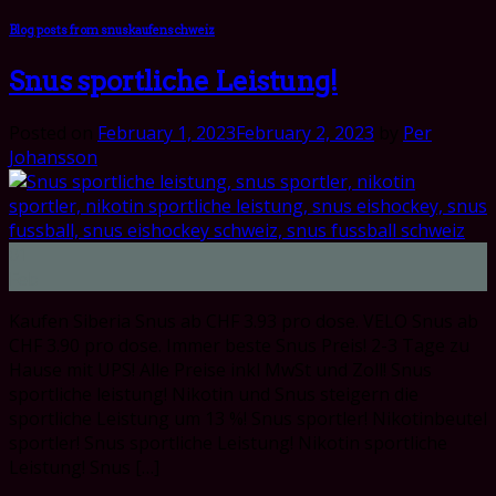
Blog posts from snuskaufenschweiz
Snus sportliche Leistung!
Posted on
February 1, 2023
February 2, 2023
by
Per
Johansson
01
Feb
Kaufen Siberia Snus ab CHF 3.93 pro dose. VELO Snus ab
CHF 3.90 pro dose. Immer beste Snus Preis! 2-3 Tage zu
Hause mit UPS! Alle Preise inkl MwSt und Zoll! Snus
sportliche leistung! Nikotin und Snus steigern die
sportliche Leistung um 13 %! Snus sportler! Nikotinbeutel
sportler! Snus sportliche Leistung! Nikotin sportliche
Leistung! Snus […]