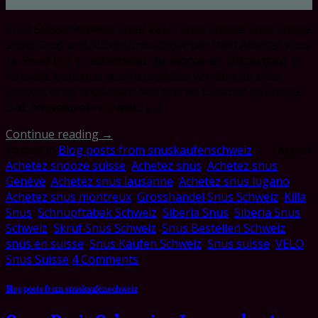
Oct
Snus Suisse! Acheter snus! VELO Snus Suisse! Snus Suisse
shop! Snus prix Suisse! Snus tabac par cher! Acheter snus!
Le Snus! Buy snus! Achetez du snooze en Suisse dans la
nouvelle boutique de snus suédois vendant du snus
suédois et du snus blanc aux prix les plus bas de Suisse !
Oui, nouveau et nouveau, […]
Continue reading
→
Posted in
Blog posts from snuskaufenschweiz
|
Tagged
Achetez snooze suisse
,
Achetez snus
,
Achetez snus
Genève
,
Achetez snus lausanne
,
Achetez snus lugano
,
Achetez snus montreux
,
Grosshandel Snus Schweiz
,
Killa
Snus
,
Schnupftabak Schweiz
,
Siberia Snus
,
Siberia Snus
Schweiz
,
Skruf Snus Schweiz
,
Snus Bestellen Schweiz
,
snus en suisse
,
Snus Kaufen Schweiz
,
Snus suisse
,
VELO
Snus Suisse
4
Comments
Blog posts from snuskaufenschweiz