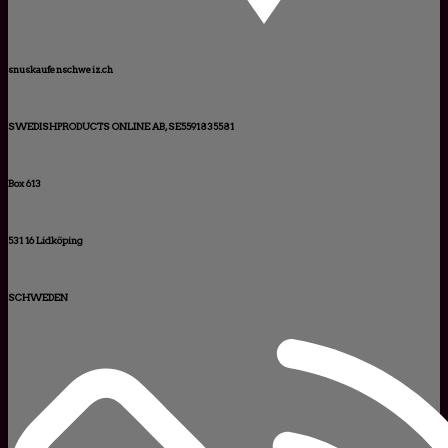
snuskaufenschweiz.ch
SWEDISHPRODUCTS ONLINE AB, SE5591835581
Box 613
531 16 Lidköping
SCHWEDEN