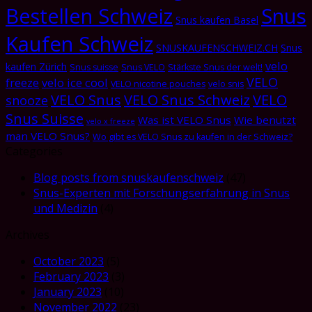
Bestellen Schweiz
Snus
Snus kaufen Basel
Kaufen Schweiz
SNUSKAUFENSCHWEIZ.CH
Snus
velo
kaufen Zürich
Snus suisse
Snus VELO
Stärkste Snus der welt!
VELO
freeze
velo ice cool
VELO nicotine pouches
velo snis
VELO Snus
VELO Snus Schweiz
VELO
snooze
Snus Suisse
Was ist VELO Snus
Wie benutzt
velo x freeze
man VELO Snus?
Wo gibt es VELO Snus zu kaufen in der Schweiz?
Categories
Blog posts from snuskaufenschweiz
(47)
Snus-Experten mit Forschungserfahrung in Snus
und Medizin
(4)
Archives
October 2023
(5)
February 2023
(3)
January 2023
(10)
November 2022
(23)