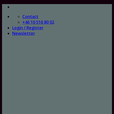
Skip
to
Contact
content
+46 10 516 80 02
Login / Register
Newsletter