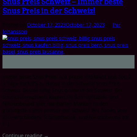
Snus Preis Schweiz – Immer beste
Snus Preis in der Schweiz!
Posted on
October 17, 2023
October 17, 2023
by
Per
Johansson
17
Oct
Immer beste Snus Preis! Alle preise inkl MwSt und Zoll. 2-
3 Tage mit UPS zu Hause in der Schweiz! Snus Preis
Schweiz. Bestell Billig Snus online in der Schweiz. Bei
Snuskaufenschweiz kaufen Sie Schnupftabak- und
Nikotinbeutel aller namhaften Marken zu den
günstigsten Snus preisen der Schweiz: Wir haben über
250 verschiedene Schnupftabak- und Nikotinbeutel zur
[…]
Continue reading
→