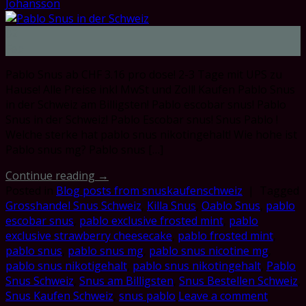
Johansson
02
Feb
Pablo Snus ab CHF 3.16 pro dose! 2-3 Tage mit UPS zu
Hause! Alle Preise inkl MwSt und Zoll! Kaufen Pablo Snus
in der Schweiz am Billigsten! Pablo escobar snus! Pablo
Snus in der Schweiz! Pablo Escobar snus! Snus Pablo !
Welche sterke hat pablo snus nikotingehalt! Wie hohe ist
Pablo snus mg? Pablo snus […]
Continue reading
→
Posted in
Blog posts from snuskaufenschweiz
|
Tagged
Grosshandel Snus Schweiz
,
Killa Snus
,
Oablo Snus
,
pablo
escobar snus
,
pablo exclusive frosted mint
,
pablo
exclusive strawberry cheesecake
,
pablo frosted mint
,
pablo snus
,
pablo snus mg
,
pablo snus nicotine mg
,
pablo snus nikotigehalt
,
pablo snus nikotingehalt
,
Pablo
Snus Schweiz
,
Snus am Billigsten
,
Snus Bestellen Schweiz
,
Snus Kaufen Schweiz
,
snus pablo
Leave a comment