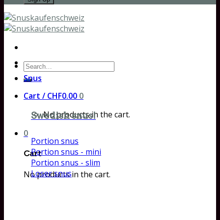
Search
for:
Snus
Cart /
CHF
0.00
0
No products in the cart.
Swedish snus!
0
Portion snus
Portion snus - mini
Cart
Portion snus - slim
Loser snus
No products in the cart.