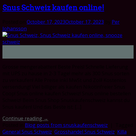
Snus Schweiz kaufen online!
Posted on
October 17, 2023
October 17, 2023
by
Per
Johansson
17
Oct
Grosse mengerabatten! Beste Preis! Schnelle Lieferung
mit UPS zu hause in 2-3 Tage! mehr als 300 Snus sorten
zu verkaufen! Alle Preise inkl MwSt und Zoll! Kostenlos
versendung! Viel billiger als kaufen Nikotinfreier Snus
Coop! Snus online kaufen Schweiz! Snus online bestellen
Schweiz! Beim Snus Shop Snuskaufenschweiz kannst du
Snus kaufen! Und das Beste ist: […]
Continue reading
→
Posted in
Blog posts from snuskaufenschweiz
|
Tagged
General Snus Schweiz
,
Grosshandel Snus Schweiz
,
Killa