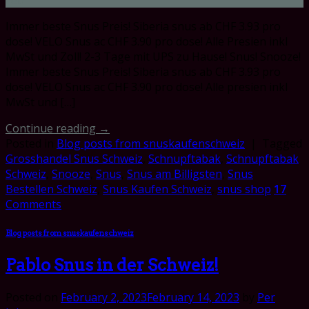
Immer beste Snus Preis! Siberia snus ab CHF 3.93 pro
dose! VELO Snus ac CHF 3.90 pro dose! Alle Presien inkl
MwSt und Zoll! 2-3 Tage mit UPS zu Hause! Snus! Snooze!
Immer beste Snus Preis! Siberia snus ab CHF 3.93 pro
dose! VELO Snus ac CHF 3.90 pro dose! Alle presien inkl
MwSt und […]
Continue reading
→
Posted in
Blog posts from snuskaufenschweiz
|
Tagged
Grosshandel Snus Schweiz
,
Schnupftabak
,
Schnupftabak
Schweiz
,
Snooze
,
Snus
,
Snus am Billigsten
,
Snus
Bestellen Schweiz
,
Snus Kaufen Schweiz
,
snus shop
17
Comments
Blog posts from snuskaufenschweiz
Pablo Snus in der Schweiz!
Posted on
February 2, 2023
February 14, 2023
by
Per