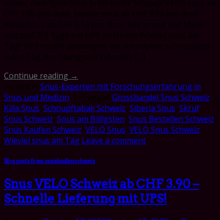
Immer niedrigste Snus preis in der Schweiz! VELO snus ab
CHF 3.90 pro dose. Siberia snus ab CHF 3.93 pro dose.
Pablo snus ab CHF 3.16 pro dose. Alle preise inkl MwSt
und zoll! 2-3 Tage mit UPS zu Hause. Wieviel snus am
Tag? 99 Prozent derjenigen, die schnupfen, schnuppern
jeden Tag. Am häufigsten schnupft […]
Continue reading
→
Posted in
Snus-Experten mit Forschungserfahrung in
Snus und Medizin
|
Tagged
Grosshandel Snus Schweiz
,
Killa Snus
,
Schnupftabak Schweiz
,
Siberia Snus
,
Skruf
Snus Schweiz
,
Snus am Billigsten
,
Snus Bestellen Schweiz
,
Snus Kaufen Schweiz
,
VELO Snus
,
VELO Snus Schweiz
,
Wieviel snus am Tag
Leave a comment
Blog posts from snuskaufenschweiz
Snus VELO Schweiz ab CHF 3.90 –
Schnelle Lieferung mit UPS!