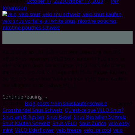
Posted on
October 17, 2023
October 17, 2023
by
Per
Johansson
17
Oct
VELO Snus ab CHF 3.90 – Schnelle Lieferung mit UPS!
VELO Snus bestellen! VELO Snus kaufen! VELO snus ab
CHF 3.90 pro dose. Immer beste VELO Preis. Alle preise
inkl MwSt und Zoll. 2-3 Tage mit UPS zu Hause! Kaufen
Sie VELO Snus online! Wo kann man VELO Snus kaufen
am Billigsten in der Schweiz? […]
Continue reading
→
Posted in
Blog posts from snuskaufenschweiz
|
Tagged
Grosshandel Snus Schweiz
,
Qu'est-ce que VELO Snus?
,
Snus am Billigsten
,
Snus Basel
,
Snus Bestellen Schweiz
,
Snus Kaufen Schweiz
,
Snus VELO
,
Snus Zürich
,
velo easy
mint
,
VELO Elderflower
,
velo freeze
,
velo ice cool
,
velo