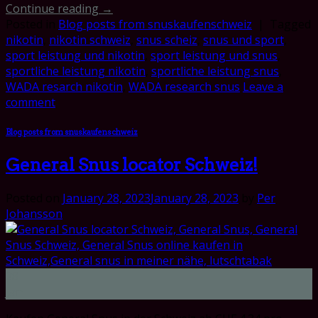
Continue reading
→
Posted in
Blog posts from snuskaufenschweiz
|
Tagged
nikotin
,
nikotin schweiz
,
snus scheiz
,
snus und sport
,
sport leistung und nikotin
,
sport leistung und snus
,
sportliche leistung nikotin
,
sportliche leistung snus
,
WADA resarch nikotin
,
WADA research snus
Leave a
comment
Blog posts from snuskaufenschweiz
General Snus locator Schweiz!
Posted on
January 28, 2023
January 28, 2023
by
Per
Johansson
28
Jan