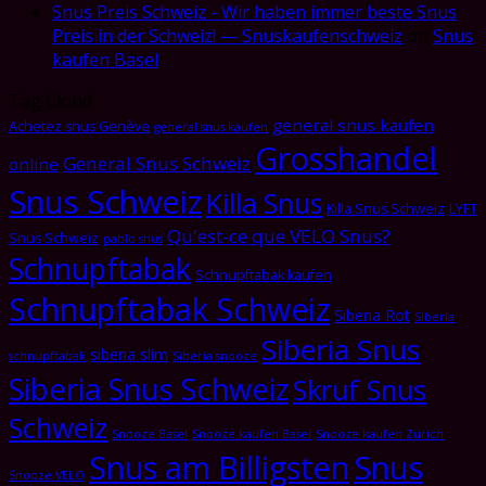
Snus Preis Schweiz - Wir haben immer beste Snus
Preis in der Schweiz! — Snuskaufenschweiz
on
Snus
kaufen Basel
Tag Cloud
general snus kaufen
Achetez snus Genève
general snus kaufen
Grosshandel
General Snus Schweiz
online
Snus Schweiz
Killa Snus
Killa Snus Schweiz
LYFT
Qu'est-ce que VELO Snus?
Snus Schweiz
pablo snus
Schnupftabak
Schnupftabak kaufen
Schnupftabak Schweiz
Siberia Rot
Siberia
Siberia Snus
siberia slim
schnupftabak
Siberia snooze
Siberia Snus Schweiz
Skruf Snus
Schweiz
Snooze Basel
Snooze kaufen Basel
Snooze kaufen Zürich
Snus am Billigsten
Snus
Snooze VELO