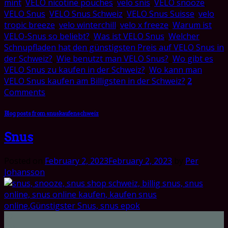
mint
,
VELO nicotine pouches
,
velo snis
,
VELO snooze
,
VELO Snus
,
VELO Snus Schweiz
,
VELO Snus Suisse
,
velo
tropic breeze
,
velo winterchill
,
velo x freeze
,
Warum ist
VELO-Snus so beliebt?
,
Was ist VELO Snus
,
Welcher
Schnupfladen hat den günstigsten Preis auf VELO Snus in
der Schweiz?
,
Wie benutzt man VELO Snus?
,
Wo gibt es
VELO Snus zu kaufen in der Schweiz?
,
Wo kann man
VELO Snus kaufen am Billigsten in der Schweiz?
2
Comments
Blog posts from snuskaufenschweiz
Snus
Posted on
February 2, 2023
February 2, 2023
by
Per
Johansson
02
Feb