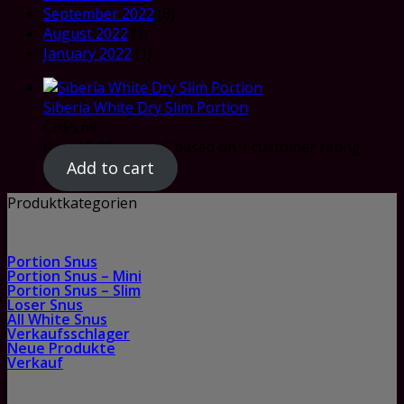
September 2022
(8)
August 2022
(1)
January 2022
(1)
Siberia White Dry Slim Portion
CHF
5.69
Rated
5.00
out of 5 based on
1
customer rating
Add to cart
Produktkategorien
Portion Snus
Portion Snus – Mini
Portion Snus – Slim
Loser Snus
All White Snus
Verkaufsschlager
Neue Produkte
Verkauf