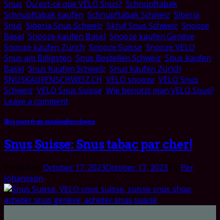
Snus
,
Qu'est-ce que VELO Snus?
,
Schnupftabak
,
Schnupftabak kaufen
,
Schnupftabak Schweiz
,
Siberia
Snus
,
Siberia Snus Schweiz
,
Skruf Snus Schweiz
,
Snooze
Basel
,
Snooze kaufen Basel
,
Snooze kaufen Genéve
,
Snooze kaufen Zürich
,
Snooze Suisse
,
Snooze VELO
,
Snus am Billigsten
,
Snus Bestellen Schweiz
,
Snus kaufen
Basel
,
Snus Kaufen Schweiz
,
Snus kaufen Zürich
,
SNUSKAUFENSCHWEIZ.CH
,
VELO snooze
,
VELO Snus
Schweiz
,
VELO Snus Suisse
,
Wie benutzt man VELO Snus?
Leave a comment
Blog posts from snuskaufenschweiz
Snus Suisse: Snus tabac par cher!
Posted on
October 17, 2023
October 17, 2023
by
Per
Johansson
17