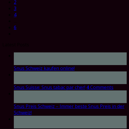
2
3
4
…
6
Latest Posts
17
Oct
Snus Schweiz kaufen online!
17
Oct
Snus Suisse: Snus tabac par cher!
4
Comments
17
Oct
Snus Preis Schweiz – Immer beste Snus Preis in der
Schweiz!
17
Oct