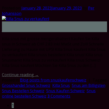
Posted on
January 28, 2023
January 29, 2023
by
Per
Johansson
28
Jan
Killa snus mit grosse mengerabatten! Kaufen Sie Killa
snus in Schweiz ab CHF 2.83 inkl MwSt und Zoll! Schnelle
Lieferung zu Hause mit UPS! Killa Snus kaufen! Killa Snus
zu verkaufen! Killa snuss bestellen! Killa snus! Killa snus
Snusmarkt Killa Snus zu verkaufen! Killa snus Schweiz!
Killa Snus kaufen! Möchten Sie Killa Snus zu den […]
Continue reading
→
Posted in
Blog posts from snuskaufenschweiz
|
Tagged
Grosshandel Snus Schweiz
,
Killa Snus
,
Snus am Billigsten
,
Snus Bestellen Schweiz
,
Snus Kaufen Schweiz
,
Snus
online bestellen Schweiz
3
Comments
1