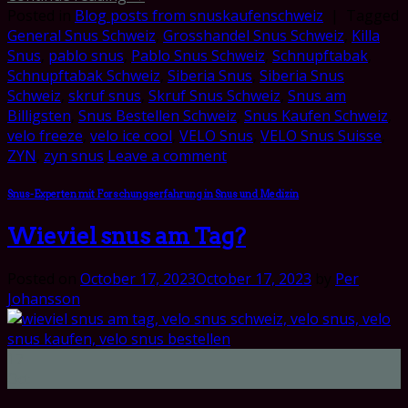
Posted in
Blog posts from snuskaufenschweiz
|
Tagged
General Snus Schweiz
,
Grosshandel Snus Schweiz
,
Killa
Snus
,
pablo snus
,
Pablo Snus Schweiz
,
Schnupftabak
,
Schnupftabak Schweiz
,
Siberia Snus
,
Siberia Snus
Schweiz
,
skruf snus
,
Skruf Snus Schweiz
,
Snus am
Billigsten
,
Snus Bestellen Schweiz
,
Snus Kaufen Schweiz
,
velo freeze
,
velo ice cool
,
VELO Snus
,
VELO Snus Suisse
,
ZYN
,
zyn snus
Leave a comment
Snus-Experten mit Forschungserfahrung in Snus und Medizin
Wieviel snus am Tag?
Posted on
October 17, 2023
October 17, 2023
by
Per
Johansson
17
Oct