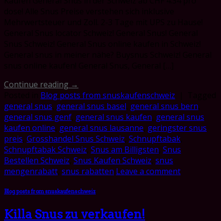
Kaufen General Snus in der Schweiz ab CHF 4.34 pro
dose! Alle Snus Preise verstehen sich inklusive
Mehrwertsteuer und Zoll. 2-3 Tage mit UPS zu Hause!
General Snus locator Schweiz! General Snus! General
Snus Schweiz! General Snus online kaufen in Schweiz!
General snus in meiner nähe? Buysnus Schweiz! General
snus online kaufen! General Snus, General […]
Continue reading
→
Posted in
Blog posts from snuskaufenschweiz
|
Tagged
general snus
,
general snus basel
,
general snus bern
,
general snus genf
,
general snus kaufen
,
general snus
kaufen online
,
general snus lausanne
,
geringster snus
preis
,
Grosshandel Snus Schweiz
,
Schnupftabak
,
Schnupftabak Schweiz
,
Snus am Billigsten
,
Snus
Bestellen Schweiz
,
Snus Kaufen Schweiz
,
snus
mengenrabatt
,
snus rabatten
Leave a comment
Blog posts from snuskaufenschweiz
Killa Snus zu verkaufen!